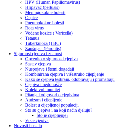
HPV (Human Papillomavirus)
Hripavac (pertusis)
Meningokokne bolesti
Ospice
Pneumokokne bolesti
Rota virus
Vodene kozice ( Varicella)
Tetanus
Tuberkuloza (TBC)
Zaušnjaci (Parotitis)
Sigurnost cjepiva i znanost
Općenito o sigurnosti cjepiva
Sastav cjepiva
Nuspojave i štetni događaji
Kombinirana cjepiva i višestruko cijepljenje
Kako se cjepiva testiraju, odobravaju i promatraju
Cjepiva i nedonošče
Kolektivni imunitet
Pitanja i odgovori o cjepivima
Autizam i cijepljenje
Bolest u cijepljenoj populaciji
Što su cjepiva i na koji način djeluju?
Što je cijepljenje?
Vrste cjepiva
Novosti i ostalo