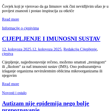
Čovjek koji je vjerovao da ga limunov sok čini nevidljivim ušao je u
povijest znanosti i postao inspiracija za otkriće
Read more
Informacije o cjepivima
CIJEPLJENJE I IMUNOSNI SUSTAV
12. kolovoza 2025.
12. kolovoza 2025.
Redakcija
Cijepljenje
,
cjepiva
Cijepljenje, najjednostavnije rečeno, možemo smatrati „treningom“
ili „školom“ za naš imunosni sustav (IMS). Ono podrazumijeva
izlaganje organizma nevirulentnim oblicima mikroorganizama ili
njegovim
Read more
Novosti i ostalo
Autizam nije epidemija nego bolje
prepoznavanje