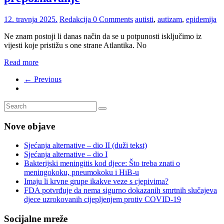
12. travnja 2025.
Redakcija
0 Comments
autisti
,
autizam
,
epidemija
Ne znam postoji li danas način da se u potpunosti isključimo iz
vijesti koje pristižu s one strane Atlantika. No
Read more
← Previous
Nove objave
Sjećanja alternative – dio II (duži tekst)
Sjećanja alternative – dio I
Bakterijski meningitis kod djece: Što treba znati o
meningokoku, pneumokoku i HiB-u
Imaju li krvne grupe ikakve veze s cjepivima?
FDA potvrđuje da nema sigurno dokazanih smrtnih slučajeva
djece uzrokovanih cijepljenjem protiv COVID-19
Socijalne mreže