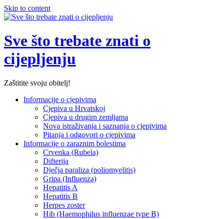
Skip to content
Sve što trebate znati o
cijepljenju
Zaštitite svoju obitelj!
Informacije o cjepivima
Cjepiva u Hrvatskoj
Cjepiva u drugim zemljama
Nova istraživanja i saznanja o cjepivima
Pitanja i odgovori o cjepivima
Informacije o zaraznim bolestima
Crvenka (Rubela)
Difterija
Dječja paraliza (poliomyelitis)
Gripa (Influenza)
Hepatitis A
Hepatitis B
Herpes zoster
Hib (Haemophilus influenzae type B)