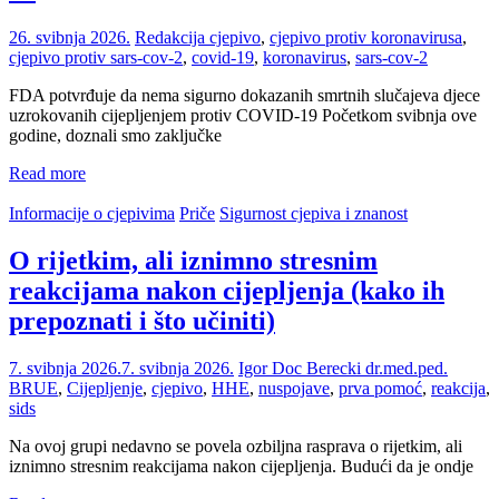
26. svibnja 2026.
Redakcija
cjepivo
,
cjepivo protiv koronavirusa
,
cjepivo protiv sars-cov-2
,
covid-19
,
koronavirus
,
sars-cov-2
FDA potvrđuje da nema sigurno dokazanih smrtnih slučajeva djece
uzrokovanih cijepljenjem protiv COVID-19 Početkom svibnja ove
godine, doznali smo zaključke
Read more
Informacije o cjepivima
Priče
Sigurnost cjepiva i znanost
O rijetkim, ali iznimno stresnim
reakcijama nakon cijepljenja (kako ih
prepoznati i što učiniti)
7. svibnja 2026.
7. svibnja 2026.
Igor Doc Berecki dr.med.ped.
BRUE
,
Cijepljenje
,
cjepivo
,
HHE
,
nuspojave
,
prva pomoć
,
reakcija
,
sids
Na ovoj grupi nedavno se povela ozbiljna rasprava o rijetkim, ali
iznimno stresnim reakcijama nakon cijepljenja. Budući da je ondje