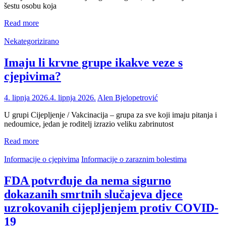
šestu osobu koja
Read more
Nekategorizirano
Imaju li krvne grupe ikakve veze s
cjepivima?
4. lipnja 2026.
4. lipnja 2026.
Alen Bjelopetrović
U grupi Cijepljenje / Vakcinacija – grupa za sve koji imaju pitanja i
nedoumice, jedan je roditelj izrazio veliku zabrinutost
Read more
Informacije o cjepivima
Informacije o zaraznim bolestima
FDA potvrđuje da nema sigurno
dokazanih smrtnih slučajeva djece
uzrokovanih cijepljenjem protiv COVID-
19