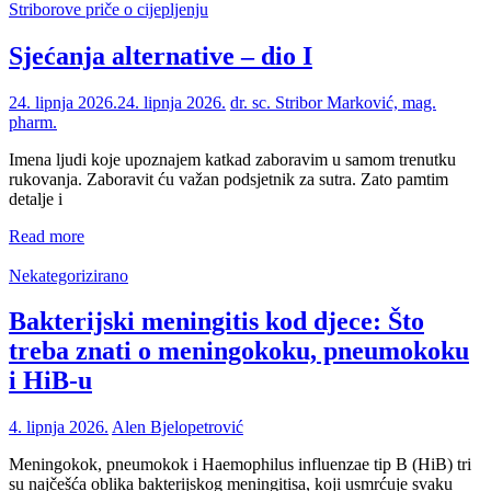
Striborove priče o cijepljenju
Sjećanja alternative – dio I
24. lipnja 2026.
24. lipnja 2026.
dr. sc. Stribor Marković, mag.
pharm.
Imena ljudi koje upoznajem katkad zaboravim u samom trenutku
rukovanja. Zaboravit ću važan podsjetnik za sutra. Zato pamtim
detalje i
Read more
Nekategorizirano
Bakterijski meningitis kod djece: Što
treba znati o meningokoku, pneumokoku
i HiB-u
4. lipnja 2026.
Alen Bjelopetrović
Meningokok, pneumokok i Haemophilus influenzae tip B (HiB) tri
su najčešća oblika bakterijskog meningitisa, koji usmrćuje svaku