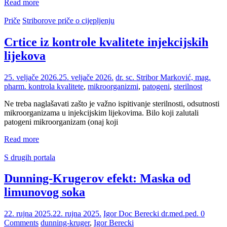
Read more
Priče
Striborove priče o cijepljenju
Crtice iz kontrole kvalitete injekcijskih
lijekova
25. veljače 2026.
25. veljače 2026.
dr. sc. Stribor Marković, mag.
pharm.
kontrola kvalitete
,
mikroorganizmi
,
patogeni
,
sterilnost
Ne treba naglašavati zašto je važno ispitivanje sterilnosti, odsutnosti
mikroorganizama u injekcijskim lijekovima. Bilo koji zalutali
patogeni mikroorganizam (onaj koji
Read more
S drugih portala
Dunning-Krugerov efekt: Maska od
limunovog soka
22. rujna 2025.
22. rujna 2025.
Igor Doc Berecki dr.med.ped.
0
Comments
dunning-kruger
,
Igor Berecki