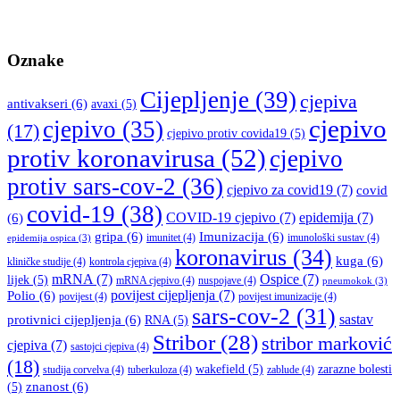
Oznake
Cijepljenje
(39)
cjepiva
antivakseri
(6)
avaxi
(5)
cjepivo
cjepivo
(35)
(17)
cjepivo protiv covida19
(5)
protiv koronavirusa
(52)
cjepivo
protiv sars-cov-2
(36)
cjepivo za covid19
(7)
covid
covid-19
(38)
COVID-19 cjepivo
(7)
epidemija
(7)
(6)
gripa
(6)
Imunizacija
(6)
imunitet
(4)
imunološki sustav
(4)
epidemija ospica
(3)
koronavirus
(34)
kuga
(6)
kliničke studije
(4)
kontrola cjepiva
(4)
mRNA
(7)
Ospice
(7)
lijek
(5)
mRNA cjepivo
(4)
nuspojave
(4)
pneumokok
(3)
povijest cijepljenja
(7)
Polio
(6)
povijest
(4)
povijest imunizacije
(4)
sars-cov-2
(31)
sastav
protivnici cijepljenja
(6)
RNA
(5)
Stribor
(28)
stribor marković
cjepiva
(7)
sastojci cjepiva
(4)
(18)
wakefield
(5)
zarazne bolesti
studija corvelva
(4)
tuberkuloza
(4)
zablude
(4)
znanost
(6)
(5)