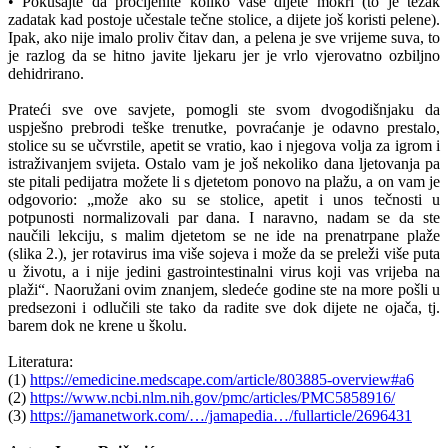
• Pokušajte da procijenite koliko vaše dijete mokri (to je težak
zadatak kad postoje učestale tečne stolice, a dijete još koristi pelene).
Ipak, ako nije imalo proliv čitav dan, a pelena je sve vrijeme suva, to
je razlog da se hitno javite ljekaru jer je vrlo vjerovatno ozbiljno
dehidrirano.
Prateći sve ove savjete, pomogli ste svom dvogodišnjaku da
uspješno prebrodi teške trenutke, povraćanje je odavno prestalo,
stolice su se učvrstile, apetit se vratio, kao i njegova volja za igrom i
istraživanjem svijeta. Ostalo vam je još nekoliko dana ljetovanja pa
ste pitali pedijatra možete li s djetetom ponovo na plažu, a on vam je
odgovorio: „može ako su se stolice, apetit i unos tečnosti u
potpunosti normalizovali par dana. I naravno, nadam se da ste
naučili lekciju, s malim djetetom se ne ide na prenatrpane plaže
(slika 2.), jer rotavirus ima više sojeva i može da se preleži više puta
u životu, a i nije jedini gastrointestinalni virus koji vas vrijeba na
plaži“. Naoružani ovim znanjem, sledeće godine ste na more pošli u
predsezoni i odlučili ste tako da radite sve dok dijete ne ojača, tj.
barem dok ne krene u školu.
Literatura:
(1)
https://emedicine.medscape.com/article/803885-overview#a6
(2)
https://www.ncbi.nlm.nih.gov/pmc/articles/PMC5858916/
(3)
https://jamanetwork.com/…/jamapedia…/fullarticle/2696431