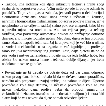
• Takođe, ima roditelja koji djeci uskraćuju tečnost i hranu zbog
straha da to pogoršava proliv („čim nešto pojede ili popije odmah to
pokaki“). To je vrlo opasna zabluda, jer vodi pravo u dehidraciju i
elektrolitski dizbalans. Svaki unos hrane i tečnosti u želudac,
nervnim i hormonskim mehanizmima pojačava pokrete crijeva, jer je
neophodno da se crijevni sadržaj stalno pokreće unapred, kako bi se
napravilo mjesta za novi unos. Ako su crijeva prepuna tečnog
sadržaja, ovo pokretanje automatski dovodi do pražnjenje odnosno
dijareje, a to mnoge roditelje uplaši. Međutim, dijete je tim prolivom
samo izbacilo napolje tečni sadržaj iz crijeva koji je već bio u njima,
ta vode i ti elektroliti su za organizam već izgubljeni, a proliv je
samo vidljiva manifestacija tog gubitka. Zato, dajte djetetu stalno da
pije vodu i rastvor za rehidraciju i dajte mu da jede koliko hoće, bez
obzira što nakon unosa hrane i tečnosti dobije dijareju, jer treba
nadoknaditi sve te gubitke.
• Povraćanje ne bi trebalo da potraje duže od par dana, odnosno
nakon prvog dana bolesti trebalo bi da se dešava samo sporadično,
naročito ako pretjerate u svojoj ambiciji da nahranite dijete. Uporno
povraćanje koje traje danima, ili učestalo povraćanje koje se javi
nakon nekoliko dana proliva treba da probudi sumnju na
elektrolitski dizbalans (naročito na nedostatak kalijuma) i mora biti
alarm koji će vas navesti da dijete odmah odvedete ljekaru.