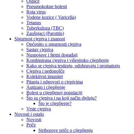
Ospice
Pneumokokne bolesti
Rota virus
Vodene kozice ( Varicella)
Tetanus
Tuberkuloza (TBC)
Zaušnjaci (Parotitis)
Sigurnost cjepiva i znanost
Općenito o sigurnosti cjepiva
Sastav cjepiva
Nuspojave i štetni događaji
Kombinirana cjepiva i višestruko cijepljenje
Kako se cjepiva testiraju, odobravaju i promatraju
Cjepiva i nedonošče
Kolektivni imunitet
Pitanja i odgovori o cjepivima
Autizam i cijepljenje
Bolest u cijepljenoj populaciji
Što su cjepiva i na koji način djeluju?
Što je cijepljenje?
Vrste cjepiva
Novosti i ostalo
Novosti
Priče
Striborove priče o cijepljenju