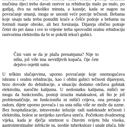
mučnina djeci treba davati rastvor za rehidraciju malo po malo, po
gutljaj, dva na nekoliko minuta, a kasnije, kada se nagon na
povraćanje smanji, mogu se unositi veće porcije tečnosti. Bebama
koje sisaju tada treba ponuditi kraće a češće podoje a bebama na
formuli manje obroke, ali bez forsiranja. Dijareja obično potraje
četiri do pet dana i sve to vrijeme treba sprovoditi oralnu rehidraciju
rastvorima elektrolita da bi se pokrili tekući gubici.
Čini vam se da je plaža prenatrpana? Nije to
ništa, još više ima nevidljivih kupača, čije ćete
dejstvo osjetiti sutra.
U teškim slučajevima, uporno povraćanje koje onemogućava
ishranu i oralnu rehidraciju, kao i obilni gubici tečnosti dijarejom,
brzo dovode do dehidracije, a situaciju dodatno otežava gubitak
elektrolita, naročito kalijuma. U nedostatku kalijuma, mišići ne
mogu da funkcionišu, postoji izrazita malaksalost, ali što je još
problematičnije, ne funkcionišu ni mišići crijeva, ona prestaju s
radom, dijete uporno povraća i na usta ništa više ne može da uzme.
Bez hospitalizacije, intravenske infuzije radi nadoknade tečnosti i
elektrolita, bolest se nerijetko završava smrću. Početkom dvadesetog
vijeka, kada je dječja smrtnost u čitavim svijetu bila visoka,
gastrointestinalne infekcije su, poslije tuberkuloze i upale pluća, bile