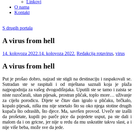
Linkovi
O nama
Kontakt
S drugih portala
A virus from hell
14. kolovoza 2022.
14. kolovoza 2022.
Redakcija
rotavirus
,
virus
A virus from hell
Put je prošao dobro, najzad ste stigli na destinaciju i raspakovali se.
Sutradan ste se raspitali i od mještana saznali koja je plaža
najpogodnija za vašeg dvogodišnjaka. Uputili ste se tamo i zaista se
niste razočarali, sitan pijesak, prostran plićak, toplo more… uživanje
za cijelu porodicu. Dijete se čitav dan igralo u plićaku, brčkalo,
kopalo pijesak, ništa mu nije smetalo što su oko njega stotine drugih
kupača što odraslih, što djece. Ma, savršen provod. Uveče ste izašli
da prošetate, kupili po parče pice da pojedete usput, pa ste dali i
malom da i on gricne, jer nije u redu da mu uskratite takvu slast, a i
nije više beba, može sve da jede.