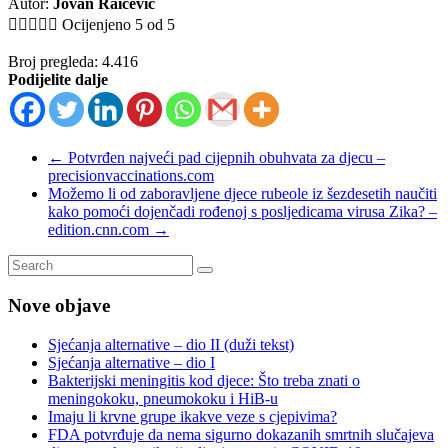
Autor:
Jovan Raičević





Ocijenjeno 5 od 5
Broj pregleda:
4.416
Podijelite dalje
←
Potvrđen najveći pad cijepnih obuhvata za djecu –
precisionvaccinations.com
Možemo li od zaboravljene djece rubeole iz šezdesetih naučiti
kako pomoći dojenčadi rođenoj s posljedicama virusa Zika? –
edition.cnn.com
→
Nove objave
Sjećanja alternative – dio II (duži tekst)
Sjećanja alternative – dio I
Bakterijski meningitis kod djece: Što treba znati o
meningokoku, pneumokoku i HiB-u
Imaju li krvne grupe ikakve veze s cjepivima?
FDA potvrđuje da nema sigurno dokazanih smrtnih slučajeva