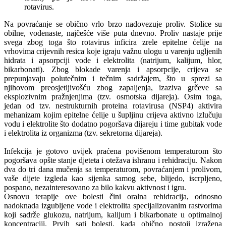
rotavirus.
Na povraćanje se obično vrlo brzo nadovezuje proliv. Stolice su
obilne, vodenaste, najčešće više puta dnevno. Proliv nastaje prije
svega zbog toga što rotavirus inficira zrele epitelne ćelije na
vrhovima crijevnih resica koje igraju važnu ulogu u varenju ugljenih
hidrata i apsorpciji vode i elektrolita (natrijum, kalijum, hlor,
bikarbonati). Zbog blokade varenja i apsorpcije, crijeva se
prepunjavaju polutečnim i tečnim sadržajem, što u sprezi sa
njihovom preosjetljivošću zbog zapaljenja, izaziva grčeve sa
eksplozivnim pražnjenjima (tzv. osmotska dijareja). Osim toga,
jedan od tzv. nestrukturnih proteina rotavirusa (NSP4) aktivira
mehanizam kojim epitelne ćelije u šupljinu crijeva aktivno izlučuju
vodu i elektrolite što dodatno pogoršava dijareju i time gubitak vode
i elektrolita iz organizma (tzv. sekretorna dijareja).
Infekcija je gotovo uvijek praćena povišenom temperaturom što
pogoršava opšte stanje djeteta i otežava ishranu i rehidraciju. Nakon
dva do tri dana mučenja sa temperaturom, povraćanjem i prolivom,
vaše dijete izgleda kao sijenka samog sebe, blijedo, iscrpljeno,
pospano, nezainteresovano za bilo kakvu aktivnost i igru.
Osnovu terapije ove bolesti čini oralna rehidracija, odnosno
nadoknada izgubljene vode i elektrolita specijalizovanim rastvorima
koji sadrže glukozu, natrijum, kalijum i bikarbonate u optimalnoj
koncentraciji. Prvih sati bolesti, kada obično postoji izražena