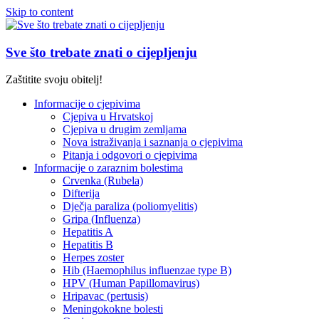
Skip to content
Sve što trebate znati o cijepljenju
Zaštitite svoju obitelj!
Informacije o cjepivima
Cjepiva u Hrvatskoj
Cjepiva u drugim zemljama
Nova istraživanja i saznanja o cjepivima
Pitanja i odgovori o cjepivima
Informacije o zaraznim bolestima
Crvenka (Rubela)
Difterija
Dječja paraliza (poliomyelitis)
Gripa (Influenza)
Hepatitis A
Hepatitis B
Herpes zoster
Hib (Haemophilus influenzae type B)
HPV (Human Papillomavirus)
Hripavac (pertusis)
Meningokokne bolesti