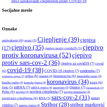
djece uzrokovanih cijepljenjem protiv COVID-19
Socijalne mreže
Oznake
Cijepljenje
(39)
cjepiva
antivakseri
(6)
avaxi
(5)
cjepivo
cjepivo
(35)
(17)
cjepivo protiv covida19
(5)
protiv koronavirusa
(52)
cjepivo
protiv sars-cov-2
(36)
cjepivo za covid19
(7)
covid
covid-19
(38)
COVID-19 cjepivo
(7)
epidemija
(7)
(6)
gripa
(6)
Imunizacija
(6)
imunitet
(4)
imunološki sustav
(4)
epidemija ospica
(3)
koronavirus
(34)
kuga
(6)
kliničke studije
(4)
kontrola cjepiva
(4)
mRNA
(7)
Ospice
(7)
lijek
(5)
mRNA cjepivo
(4)
nuspojave
(4)
pneumokok
(3)
povijest cijepljenja
(7)
Polio
(6)
povijest
(4)
povijest imunizacije
(4)
sars-cov-2
(31)
sastav
protivnici cijepljenja
(6)
RNA
(5)
Stribor
(28)
stribor marković
cjepiva
(7)
sastojci cjepiva
(4)