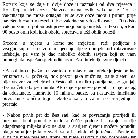
Rotarix koja se daje u dvije doze u razmaku od dva mjeseca i
RotaTeq, u tri doze. Najveća mana ovih vakcina je što se
vakcinacija ne može odlagati jer se sve doze moraju primiti prije
navršenih osam mjeseci. Obje vakcine su vrlo efikasne, u 70 odsto
vakcinisanih u potpunosti preveniraju simptomatsku infekciju, a kod
90 odsto onih koji ipak obole, sprečavaju teži oblik bolesti.
Srećom, u mjestu u kome ste smješteni, radi pedijatar s
višegodišnjim iskustvom u liječenju djece oboljele od rotavirusne
infekcije, pa vam je dao nekoliko dobrih savjeta koji su vam
pomogli da uspješno prebrodite ovu tešku infekciju svog djeteta:
• Apsolutno najvažnija stvar tokom rotavirusne infekcije jeste oralna
rehidracija. U početku, dok postoji jaka mučnina, dajte djetetu da
pije rastvor za rehidraciju često ali u malim porcijama, po gutljaj,
dva na četiri do pet minuta. Ako dijete ponovo povrati, to nije razlog
da odustanete, napravite 10 minuta pauze, pa nastavite. Inicijalno
povraćanje obično traje nekoliko sati, a zatim se prorijeđuje i
prestaje.
• Nakon prvih pet do šest sati, kad se povraćanje prorijedi ili
prestane, bebi ponudite male a češće podoje ili manje porcije
adaptiranog mlijeka ako ne sisa, a starijem djetetu možete ponuditi
blagu supu jer je lako svarljiva, a i nadoknađuje tečnost. Pazite da
supa ne bude preslana (treba da bude sasvim blago posoljena) jer