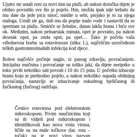
Ujutro ste ustali orni za novi dan na plaži, ali nakon doručka dijete je
obilno povratilo sve što je pojelo. Hm, možda ipak nije trebalo da
mu date da jede picu sinoć, mislite u sebi, prejako je to za njega
maloga. Umili ste ga, dali mu da popije malo vode i nastavili da se
spremate za plažu. Smiriće se želudac, danas lakša hrana i biće sve
ok. Međutim, nakon petnaestak minuta, opet je povratio, pa nakon
desetak opet, pa onda opet, pa opet… Tako je počela vaša
višednevna borba sa rotavirusom (slika 1.), najčešćim uzročnikom
teških gastrointestinalnih infekcija kod djece.
Bolest najčešće počinje naglo, iz punog zdravlja, povraćanjem.
Inicijalna mučnina i povraćanje su toliko jaki, da dijete nerijetko u
toku prvih nekoliko sati povrati i 10 do 15 puta. U početku izbacuje
hranu koju je prethodno pojelo, a nakon nekoliko napada obilnijeg
povraćanja, nastavlja se izbacivanje oskudnog bjeličastog ili
žućkastog (žučnog) sadržaja.
Čestice rotavirusa pod elektronskim
mikroskopom. Prvim naučnicima koji
su ih vidjeli pod mikroskopom i
identifikovali kao novu vrstu virusa,
ličile su na male točkove (lat. rota –
točak) pa je novi virus nazvan