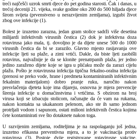
treći najčešći uzrok smrti djece do pet godina starosti. Čak i danas, u
trećoj deceniji 21. vijeka, svake godine oko 200 do 500 hiljada djece
širom svijeta (prvenstveno u nerazvijenim zemljama), izgubi život
zbog ove infekcije (1).
Bolest je izuzetno zarazna, jedan gram stolice sadrži više desetina
milijardi infektivnih virusnih čestica (2) dok je infektivna doza
rotavirusa jako mala, tj. dovoljno je da dijete unese 500 do 1000
virusnih čestica da bi se zarazilo. Glavno mjesto rasijavanja ove
infekcije ljeti su plaže, a zimi vrtići. Dakle, da biste ljeti zaobišli
rotavirus, najvažnije je da se klonite prenatrpanih plaža, jer jedno
jedino zaraženo dijete koje se igra u plićaku može da zarazi cijelu
plažu. Pošto je rotavirusna infekcija tipična fekalno-oralna infekcija
(prenosi se preko vode, hrane i predmeta kontaminiranih infektivnim
fekalnim materijalom) dobro pranje ruku, naročito nakon
presvlačenja djeteta koje ima dijareju, osnovna je mjera prevencije
širenja infekcije u domaćinstvima i vrtićima. S obzirom na broj
virusa koji se izbacuju stolicom, računajte da će vam na rukama,
nakon kontakta sa ukakanom pelenom, ako ste ih samo jednom
protrljali vodom i sapunom, ostati milioni infektivnih čestica kojima
ćete kontaminirati sve što dotaknete nakon toga.
U razvijenim zemljama, roditeljima je na raspolaganju još jedna,
izuzetno efikasna preventivna mjera, a to je vakcinacija protiv
rotavirusa (3). Postoje dvije registrovane rotavirusne vakcine,