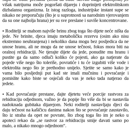
višak natrijuma može pogoršati dijareju i doprinijeti elektrolitskom
dizbalansu organizma. Iz istog razloga, industrijske instant supe se
nikako ne preporučuju (što je u suprotnosti sa narodnim vjerovanjem
da su one najbolja hrana) jer su sve preslane i suviše koncentrovane.
• Roditelji se mahom najviše brinu zbog toga što dijete neće ništa da
jede. Ne brinite, djeca imaju metaboličku rezervu (osim ako nisu
ekstremno neuhranjena) i nekoliko dana mogu bez posljedica da ne
unose hranu, ali ne mogu da ne unose tečnost, fokus mora biti na
oralnoj rehidraciji. Ne tjerajte dijete da jede, ponudite mu hranu i
pustite ga da samo odluči koliko će pojesti, ako ga natjerate da
pojede više nego što toleriše, povratiće i tu će izgubiti više vode i
elektrolita nego što je prethodno unijelo. Sjetite se samo kako je
vama bilo posljednji put kad ste imali mučninu i povraćanje i
pomislite kako biste se osjećali da vas je neko tada natjerao da
jedete.
• Kad povraćanje prestane, dajte djetetu veće porcije rastvora za
rehidraciju odjednom, važno je da popije što više da bi se nastavila
nadoknada gubitaka dijarejom. Neki roditelji nastavljaju djeci da
daju tečnost na kašičicu danima nakon što se povraćanje zaustavilo,
što iz straha da opet ne povrate, što zbog toga što im je neko u
apoteci rekao da „se rastvor za rehidraciju smije davati samo po
malo, a nikako mnogo odjednom“.