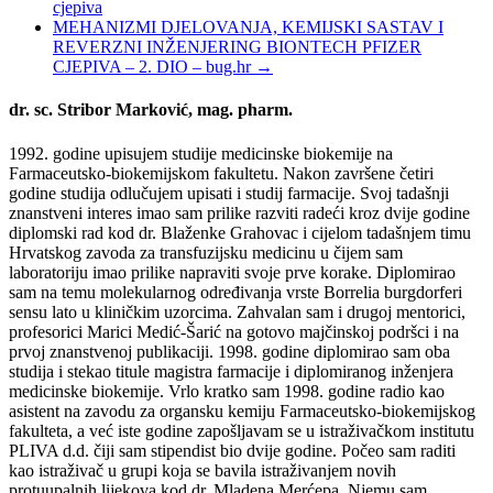
cjepiva
MEHANIZMI DJELOVANJA, KEMIJSKI SASTAV I
REVERZNI INŽENJERING BIONTECH PFIZER
CJEPIVA – 2. DIO – bug.hr
→
dr. sc. Stribor Marković, mag. pharm.
1992. godine upisujem studije medicinske biokemije na
Farmaceutsko-biokemijskom fakultetu. Nakon završene četiri
godine studija odlučujem upisati i studij farmacije. Svoj tadašnji
znanstveni interes imao sam prilike razviti radeći kroz dvije godine
diplomski rad kod dr. Blaženke Grahovac i cijelom tadašnjem timu
Hrvatskog zavoda za transfuzijsku medicinu u čijem sam
laboratoriju imao prilike napraviti svoje prve korake. Diplomirao
sam na temu molekularnog određivanja vrste Borrelia burgdorferi
sensu lato u kliničkim uzorcima. Zahvalan sam i drugoj mentorici,
profesorici Marici Medić-Šarić na gotovo majčinskoj podršci i na
prvoj znanstvenoj publikaciji. 1998. godine diplomirao sam oba
studija i stekao titule magistra farmacije i diplomiranog inženjera
medicinske biokemije. Vrlo kratko sam 1998. godine radio kao
asistent na zavodu za organsku kemiju Farmaceutsko-biokemijskog
fakulteta, a već iste godine zapošljavam se u istraživačkom institutu
PLIVA d.d. čiji sam stipendist bio dvije godine. Počeo sam raditi
kao istraživač u grupi koja se bavila istraživanjem novih
protuupalnih lijekova kod dr. Mladena Merćepa. Njemu sam