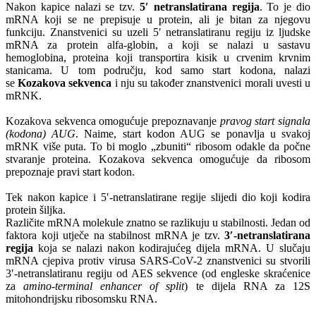
Nakon kapice nalazi se tzv.
5′ netranslatirana regija
. To je dio
mRNA koji se ne prepisuje u protein, ali je bitan za njegovu
funkciju. Znanstvenici su uzeli 5′ netranslatiranu regiju iz ljudske
mRNA za protein alfa-globin, a koji se nalazi u sastavu
hemoglobina, proteina koji transportira kisik u crvenim krvnim
stanicama. U tom području, kod samo start kodona, nalazi
se
Kozakova sekvenca
i nju su također znanstvenici morali uvesti u
mRNK.
Kozakova sekvenca omogućuje prepoznavanje
pravog start signala
(kodona) AUG
. Naime, start kodon AUG se ponavlja u svakoj
mRNK više puta. To bi moglo „zbuniti“ ribosom odakle da počne
stvaranje proteina. Kozakova sekvenca omogućuje da ribosom
prepoznaje pravi start kodon.
Tek nakon kapice i 5′-netranslatirane regije slijedi dio koji kodira
protein šiljka.
Različite mRNA molekule znatno se razlikuju u stabilnosti. Jedan od
faktora koji utječe na stabilnost mRNA je tzv.
3′-netranslatirana
regija
koja se nalazi nakon kodirajućeg dijela mRNA. U slučaju
mRNA cjepiva protiv virusa SARS-CoV-2 znanstvenici su stvorili
3′-netranslatiranu regiju od AES sekvence (od engleske skraćenice
za
amino-terminal enhancer of split
) te dijela RNA za 12S
mitohondrijsku ribosomsku RNA.