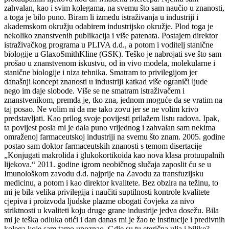
zahvalan, kao i svim kolegama, na svemu što sam naučio u znanosti,
a toga je bilo puno. Biram li između istraživanja u industriji i
akademskom okružju odabirem industrijsko okružje. Plod toga je
nekoliko znanstvenih publikacija i više patenata. Postajem direktor
istraživačkog programa u PLIVA d.d., a potom i voditelj stanične
biologije u GlaxoSmithKline (GSK). Teško je nabrojati sve što sam
prošao u znanstvenom iskustvu, od in vivo modela, molekularne i
stanične biologije i niza tehnika. Smatram to privilegijom jer
današnji koncept znanosti u industriji katkad više ograniči ljude
nego im daje slobode. Više se ne smatram istraživačem i
znanstvenikom, premda je, tko zna, jednom moguće da se vratim na
taj posao. Ne volim ni da me tako zovu jer se ne volim krivo
predstavljati. Kao prilog svoje povijesti prilažem listu radova. Ipak,
ta povijest posla mi je dala puno vrijednog i zahvalan sam nekima
omraženoj farmaceutskoj industriji na svemu što znam. 2005. godine
postao sam doktor farmaceutskih znanosti s temom disertacije
„Konjugati makrolida i glukokortikoida kao nova klasa protuupalnih
lijekova.“ 2011. godine igrom neobičnog slučaja zaposlit ću se u
Imunološkom zavodu d.d. najprije na Zavodu za transfuzijsku
medicinu, a potom i kao direktor kvalitete. Bez obzira na težinu, to
mi je bila velika privilegija i naučiti suptilnosti kontrole kvalitete
cjepiva i proizvoda ljudske plazme obogati čovjeka za nivo
striktnosti u kvaliteti koju druge grane industrije jedva dosežu. Bila
mi je teška odluka otići i dan danas mi je žao te institucije i predivnih
kolega koje sam tamo upoznao. Gdje su tu eterična ulja i biljke?