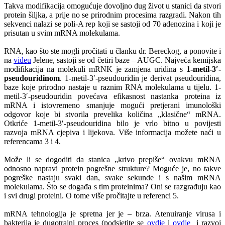
Takva modifikacija omogućuje dovoljno dug život u stanici da stvori
protein šiljka, a prije no se prirodnim procesima razgradi. Nakon tih
sekvenci nalazi se poli-A rep koji se sastoji od 70 adenozina i koji je
prisutan u svim mRNA molekulama.
RNA, kao što ste mogli pročitati u članku dr. Bereckog, a ponovite i
na
videu
Jelene, sastoji se od četiri baze – AUGC. Najveća kemijska
modifikacija na molekuli mRNK je zamjena uridina s
1-metil-3′-
pseudouridinom
. 1-metil-3′-pseudouridin je derivat pseudouridina,
baze koje prirodno nastaje u raznim RNA molekulama u tijelu. 1-
metil-3′-pseudouridin povećava efikasnost nastanka proteina iz
mRNA i istovremeno smanjuje mogući pretjerani imunološki
odgovor koje bi stvorila prevelika količina „klasične“ mRNA.
Otkriće 1-metil-3′-pseudouridina bilo je vrlo bitno u povijesti
razvoja mRNA cjepiva i lijekova. Više informacija možete naći u
referencama 3 i 4.
Može li se dogoditi da stanica „krivo prepiše“ ovakvu mRNA
odnosno napravi protein pogrešne strukture? Moguće je, no takve
pogreške nastaju svaki dan, svake sekunde i s našim mRNA
molekulama. Što se događa s tim proteinima? Oni se razgrađuju kao
i svi drugi proteini. O tome više pročitajte u referenci 5.
mRNA tehnologija je spretna jer je – brza. Atenuiranje virusa i
bakterija je dugotrajni proces (podsjetite se
ovdje
i
ovdje
i razvoj