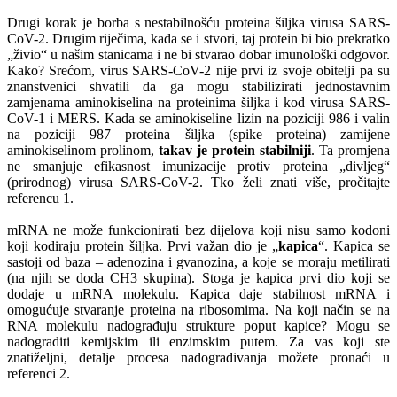
Drugi korak je borba s nestabilnošću proteina šiljka virusa SARS-
CoV-2. Drugim riječima, kada se i stvori, taj protein bi bio prekratko
„živio“ u našim stanicama i ne bi stvarao dobar imunološki odgovor.
Kako? Srećom, virus SARS-CoV-2 nije prvi iz svoje obitelji pa su
znanstvenici shvatili da ga mogu stabilizirati jednostavnim
zamjenama aminokiselina na proteinima šiljka i kod virusa SARS-
CoV-1 i MERS. Kada se aminokiseline lizin na poziciji 986 i valin
na poziciji 987 proteina šiljka (spike proteina) zamijene
aminokiselinom prolinom,
takav je protein stabilniji
. Ta promjena
ne smanjuje efikasnost imunizacije protiv proteina „divljeg“
(prirodnog) virusa SARS-CoV-2. Tko želi znati više, pročitajte
referencu 1.
mRNA ne može funkcionirati bez dijelova koji nisu samo kodoni
koji kodiraju protein šiljka. Prvi važan dio je „
kapica
“. Kapica se
sastoji od baza – adenozina i gvanozina, a koje se moraju metilirati
(na njih se doda CH3 skupina). Stoga je kapica prvi dio koji se
dodaje u mRNA molekulu. Kapica daje stabilnost mRNA i
omogućuje stvaranje proteina na ribosomima. Na koji način se na
RNA molekulu nadograđuju strukture poput kapice? Mogu se
nadograditi kemijskim ili enzimskim putem. Za vas koji ste
znatiželjni, detalje procesa nadograđivanja možete pronaći u
referenci 2.