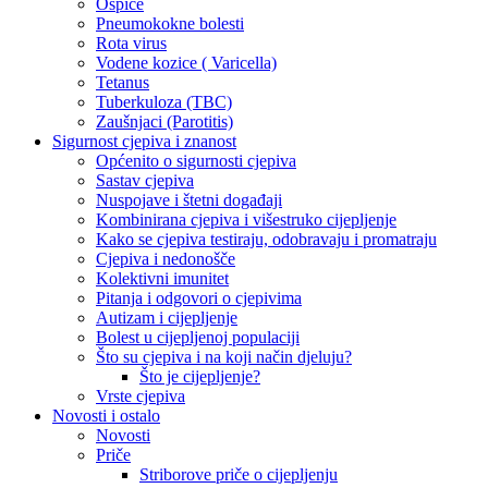
Ospice
Pneumokokne bolesti
Rota virus
Vodene kozice ( Varicella)
Tetanus
Tuberkuloza (TBC)
Zaušnjaci (Parotitis)
Sigurnost cjepiva i znanost
Općenito o sigurnosti cjepiva
Sastav cjepiva
Nuspojave i štetni događaji
Kombinirana cjepiva i višestruko cijepljenje
Kako se cjepiva testiraju, odobravaju i promatraju
Cjepiva i nedonošče
Kolektivni imunitet
Pitanja i odgovori o cjepivima
Autizam i cijepljenje
Bolest u cijepljenoj populaciji
Što su cjepiva i na koji način djeluju?
Što je cijepljenje?
Vrste cjepiva
Novosti i ostalo
Novosti
Priče
Striborove priče o cijepljenju