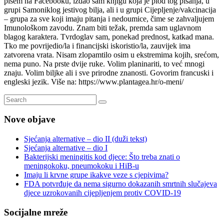
pišem na Facebooku, izdao sam knjigu koja je plod tog pisanja, u
grupi Samoniklog jestivog bilja, ali i u grupi Cijepljenje/vakcinacija
– grupa za sve koji imaju pitanja i nedoumice, čime se zahvaljujem
Imunološkom zavodu. Znam biti težak, premda sam uglavnom
blagog karaktera. Tvrdoglav sam, ponekad prednost, katkad mana.
Tko me povrijedio/la i financijski iskoristio/la, zauvijek ima
zatvorena vrata. Nisam zlopamtilo osim u ekstremima kojih, srećom,
nema puno. Na prste dvije ruke. Volim planinariti, to već mnogi
znaju. Volim biljke ali i sve prirodne znanosti. Govorim francuski i
engleski jezik. Više na: https://www.plantagea.hr/o-meni/
Nove objave
Sjećanja alternative – dio II (duži tekst)
Sjećanja alternative – dio I
Bakterijski meningitis kod djece: Što treba znati o
meningokoku, pneumokoku i HiB-u
Imaju li krvne grupe ikakve veze s cjepivima?
FDA potvrđuje da nema sigurno dokazanih smrtnih slučajeva
djece uzrokovanih cijepljenjem protiv COVID-19
Socijalne mreže