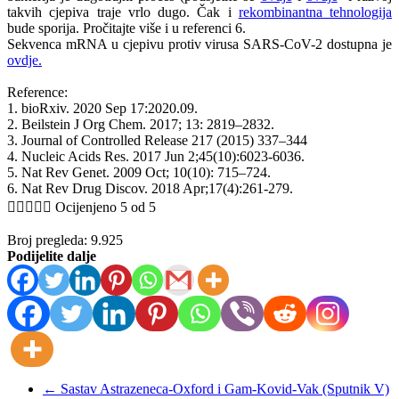
takvih cjepiva traje vrlo dugo. Čak i
rekombinantna tehnologija
bude sporija. Pročitajte više i u referenci 6.
Sekvenca mRNA u cjepivu protiv virusa SARS-CoV-2 dostupna je
ovdje.
Reference:
1. bioRxiv. 2020 Sep 17:2020.09.
2. Beilstein J Org Chem. 2017; 13: 2819–2832.
3. Journal of Controlled Release 217 (2015) 337–344
4. Nucleic Acids Res. 2017 Jun 2;45(10):6023-6036.
5. Nat Rev Genet. 2009 Oct; 10(10): 715–724.
6. Nat Rev Drug Discov. 2018 Apr;17(4):261-279.





Ocijenjeno 5 od 5
Broj pregleda:
9.925
Podijelite dalje
←
Sastav Astrazeneca-Oxford i Gam-Kovid-Vak (Sputnik V)