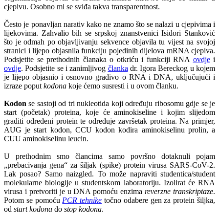
cjepivu. Osobno mi se sviđa takva transparentnost.
Često je ponavljan narativ kako ne znamo što se nalazi u cjepivima i
lijekovima. Zahvalio bih se srpskoj znanstvenici Isidori Stanković
što je odmah po objavljivanju sekvence objavila tu vijest na svojoj
stranici i lijepo objasnila funkciju pojedinih dijelova mRNA cjepiva.
Podsjetite se prethodnih članaka o otkriću i funkciji RNA
ovdje
i
ovdje
. Podsjetite se i zanimljivog
članka
dr. Igora Bereckog u kojem
je lijepo objasnio i osnovno gradivo o RNA i DNA, uključujući i
izraze poput
kodona
koje ćemo susresti i u ovom članku.
Kodon
se sastoji od tri nukleotida koji određuju ribosomu gdje se je
start (početak) proteina, koje će aminokiseline i kojim slijedom
graditi određeni protein te određuje završetak proteina. Na primjer,
AUG je start kodon, CCU kodon kodira aminokiselinu prolin, a
CUU aminokiselinu leucin.
U prethodnim smo člancima samo površno dotaknuli pojam
„prebacivanja gena“ za šiljak (spike) protein virusa SARS-CoV-2.
Lak posao? Samo naizgled. To može napraviti studentica/student
molekularne biologije u studentskom laboratoriju. Izolirat će RNA
virusa i pretvoriti je u DNA pomoću enzima
reverzne transkriptaze
.
Potom se pomoću
PCR tehnike
točno odabere gen za protein šiljka,
od
start kodona
do
stop kodona
.