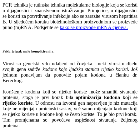
PCR tehnika je rutinska tehnika molekularne biologije koja se koristi
u dijagnostici i znanstvenom istraživanju. Primjerice, u dijagnostici
se koristi za potvrđivanje infekcije ako se zarazite virusom hepatitisa
B. U sljedećem koraku biotehnološkom proizvodnjom se proizvede
puno (m)RNA. Podsjetite se
kako se proizvode mRNA cjepiva.
Priča je ipak malo kompliciranija.
Virusi su genetski vrlo udaljeni od čovjeka i neki virusi u dijelu
svojih gena sadrže
kodone koje ljudska stanica rijetko koristi
. Još
jednom ponavljam da ponovite pojam kodona u članku dr.
Bereckog.
Korištenje kodona koji se rijetko koriste može smanjiti stvaranje
proteina, stoga je prvi korak bila
optimizacija kodona koji se
rijetko koriste
. U odnosu na izvorni gen napravljen je niz mutacija
koje ne mijenjaju proteinski sastav, već samo mijenjaju kodone koji
se rijetko koriste u kodone koji se često koriste. To je bio prvi korak.
Tim promjenama se povećava uspješnost stvaranja željenog
proteina.