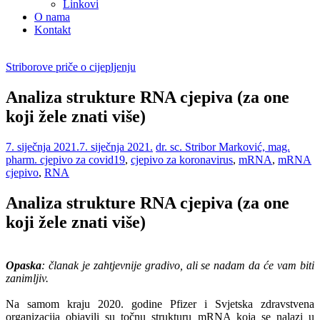
Linkovi
O nama
Kontakt
Striborove priče o cijepljenju
Analiza strukture RNA cjepiva (za one
koji žele znati više)
7. siječnja 2021.
7. siječnja 2021.
dr. sc. Stribor Marković, mag.
pharm.
cjepivo za covid19
,
cjepivo za koronavirus
,
mRNA
,
mRNA
cjepivo
,
RNA
Analiza strukture RNA cjepiva (za one
koji žele znati više)
Opaska
: članak je zahtjevnije gradivo, ali se nadam da će vam biti
zanimljiv.
Na samom kraju 2020. godine Pfizer i Svjetska zdravstvena
organizacija objavili su točnu strukturu mRNA koja se nalazi u