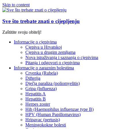
Skip to content
Sve što trebate znati o cijepljenju
Zaštitite svoju obitelj!
Informacije o cjepivima
Cjepiva u Hrvatskoj
Cjepiva u drugim zemljama
Nova istraživanja i saznanja o cjepivima
Pitanja i odgovori o cjepivima
Informacije o zaraznim bolestima
Crvenka (Rubela)
Difterija
Dječja paraliza (poliomyelitis)
Gripa (Influenza)
Hepatitis A
Hepatitis B
Herpes zoster
Hib (Haemophilus influenzae type B)
HPV (Human Papillomavirus)
Hripavac (pertusis)
Meningokokne bolesti