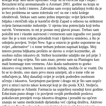
Bezazleni tečaj aromamasaže u Aromari 2001. godine na kraju se
pretvorio u hobi i interes. Zahvalan sam svojoj tadašnjoj tvrtki da je
to bez problema ne samo tolerirala već su me i neki kolege
ohrabrivali. Stekao sam samo jednu impresiju: svijet ljekovitih
biljaka i eteričnih ulja je kaotični divlji Zapad u odnosu na striktnost
svijeta farmaceutske industrije. U njemu ima potencijala koji treba
razviti. Vremenom, to mi je postao moj glavni posao. Trebao sam
položiti test i vlastite naivnosti i vremenom sam izgradio sve jasniji
stav što je u tom svijetu prirodnih tvari i lijekova smisleno, a što je
odnijela povijest. Svijet New Age-a ostavio je gorke uspomene na
svijet „alternative“ i o tome trebam jednom napisati knjigu. Moj
interes prema biljkama proširio se davno u svijet kozmetike, ali
osobno ružno iskustvo dr. Stribor kozmetike udaljilo me još prije 3
godine od tog svijeta. Što sam znao, prenio sam na Plantageu kao
mali hommage tom vremenu. Ako ikada nadrastem to gorko
iskustvo ovaj interes, barem u smislu hobija, možda će se vratiti. Da
bi se to desilo, ono staro prvo mora umrijeti, ali o tome više ne
odlučujem ja. Moj današnji svijet je uvijek podređen osobnom
učenju i iskustvu. Savjetujem pacijente i drago mi je što sam uopće
prvi u struci razvio takav koncept koji je dio posla XXI. Stoljeća.
Zahvaljujem se Atlantic Farmacia na uspješnoj suradnji kroz godine.
Educiram puno druge i iz povijesti svojih prethodnih poslova
pokušavam prenijeti svoja iskustva drugima i poraditi na općem
znanju ne samo medicinskih djelatnika već cijelog društva. Aktivno