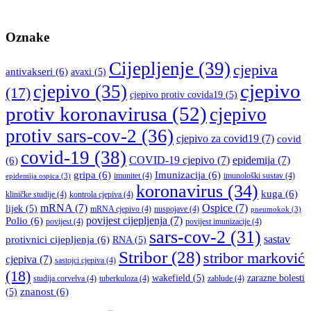
Oznake
Cijepljenje
(39)
cjepiva
antivakseri
(6)
avaxi
(5)
cjepivo
cjepivo
(35)
(17)
cjepivo protiv covida19
(5)
protiv koronavirusa
(52)
cjepivo
protiv sars-cov-2
(36)
cjepivo za covid19
(7)
covid
covid-19
(38)
COVID-19 cjepivo
(7)
epidemija
(7)
(6)
gripa
(6)
Imunizacija
(6)
imunitet
(4)
imunološki sustav
(4)
epidemija ospica
(3)
koronavirus
(34)
kuga
(6)
kliničke studije
(4)
kontrola cjepiva
(4)
mRNA
(7)
Ospice
(7)
lijek
(5)
mRNA cjepivo
(4)
nuspojave
(4)
pneumokok
(3)
povijest cijepljenja
(7)
Polio
(6)
povijest
(4)
povijest imunizacije
(4)
sars-cov-2
(31)
sastav
protivnici cijepljenja
(6)
RNA
(5)
Stribor
(28)
stribor marković
cjepiva
(7)
sastojci cjepiva
(4)
(18)
wakefield
(5)
zarazne bolesti
studija corvelva
(4)
tuberkuloza
(4)
zablude
(4)
znanost
(6)
(5)