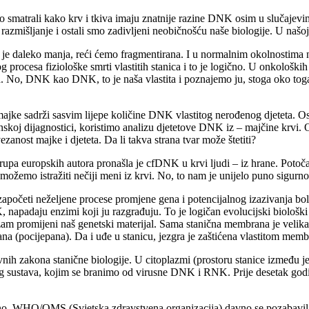
 smatrali kako krv i tkiva imaju znatnije razine DNK osim u slučajevim
vo razmišljanje i ostali smo zadivljeni neobičnošću naše biologije. U n
e daleko manja, reći ćemo fragmentirana. I u normalnim okolnostima nj
g procesa fiziološke smrti vlastitih stanica i to je logično. U onkološk
 No, DNK kao DNK, to je naša vlastita i poznajemo ju, stoga oko toga 
jke sadrži sasvim lijepe količine DNK vlastitog nerođenog djeteta. Os
utinskoj dijagnostici, koristimo analizu djetetove DNK iz – majčine krvi
anost majke i djeteta. Da li takva strana tvar može štetiti?
rupa europskih autora pronašla je cfDNK u krvi ljudi – iz hrane. Potočark
ožemo istražiti nečiji meni iz krvi. No, to nam je unijelo puno sigurnost
 započeti neželjene procese promjene gena i potencijalnog izazivanja bol
apadaju enzimi koji ju razgrađuju. To je logičan evolucijski biološki
izam promijeni naš genetski materijal. Sama stanična membrana je veli
a (pocijepana). Da i uđe u stanicu, jezgra je zaštićena vlastitom mem
novnih zakona stanične biologije. U citoplazmi (prostoru stanice izm
škog sustava, kojim se branimo od virusne DNK i RNK. Prije desetak g
iljno. WHO/OMS (Svjetska zdravstvena organizacija) davno se pozabavil