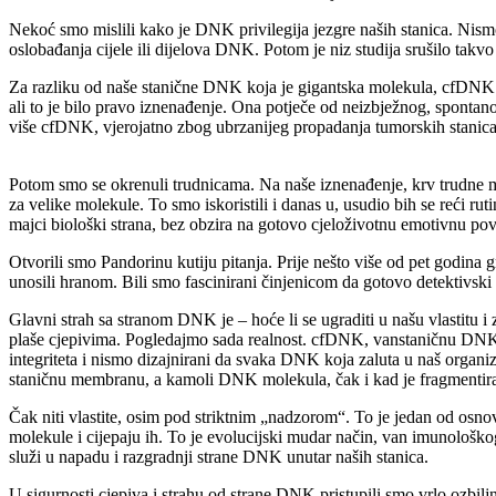
Nekoć smo mislili kako je DNK privilegija jezgre naših stanica. Nismo
oslobađanja cijele ili dijelova DNK. Potom je niz studija srušilo tak
Za razliku od naše stanične DNK koja je gigantska molekula, cfDNK j
ali to je bilo pravo iznenađenje. Ona potječe od neizbježnog, spontano
više cfDNK, vjerojatno zbog ubrzanijeg propadanja tumorskih stanica.
Potom smo se okrenuli trudnicama. Na naše iznenađenje, krv trudne ma
za velike molekule. To smo iskoristili i danas u, usudio bih se reći r
majci biološki strana, bez obzira na gotovo cjeloživotnu emotivnu povez
Otvorili smo Pandorinu kutiju pitanja. Prije nešto više od pet godina g
unosili hranom. Bili smo fascinirani činjenicom da gotovo detektivski m
Glavni strah sa stranom DNK je – hoće li se ugraditi u našu vlastitu i
plaše cjepivima. Pogledajmo sada realnost. cfDNK, vanstaničnu DNK, n
integriteta i nismo dizajnirani da svaka DNK koja zaluta u naš organ
staničnu membranu, a kamoli DNK molekula, čak i kad je fragmentiran
Čak niti vlastite, osim pod striktnim „nadzorom“. To je jedan od os
molekule i cijepaju ih. To je evolucijski mudar način, van imunolo
služi u napadu i razgradnji strane DNK unutar naših stanica.
U sigurnosti cjepiva i strahu od strane DNK pristupili smo vrlo ozb