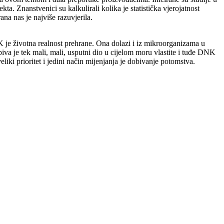
 Znanstvenici su kalkulirali kolika je statistička vjerojatnost
na nas je najviše razuvjerila.
K je životna realnost prehrane. Ona dolazi i iz mikroorganizama u
piva je tek mali, mali, usputni dio u cijelom moru vlastite i tuđe DNK
iki prioritet i jedini način mijenjanja je dobivanje potomstva.