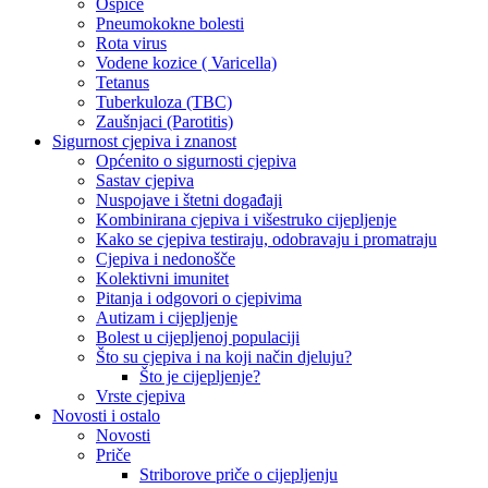
Ospice
Pneumokokne bolesti
Rota virus
Vodene kozice ( Varicella)
Tetanus
Tuberkuloza (TBC)
Zaušnjaci (Parotitis)
Sigurnost cjepiva i znanost
Općenito o sigurnosti cjepiva
Sastav cjepiva
Nuspojave i štetni događaji
Kombinirana cjepiva i višestruko cijepljenje
Kako se cjepiva testiraju, odobravaju i promatraju
Cjepiva i nedonošče
Kolektivni imunitet
Pitanja i odgovori o cjepivima
Autizam i cijepljenje
Bolest u cijepljenoj populaciji
Što su cjepiva i na koji način djeluju?
Što je cijepljenje?
Vrste cjepiva
Novosti i ostalo
Novosti
Priče
Striborove priče o cijepljenju