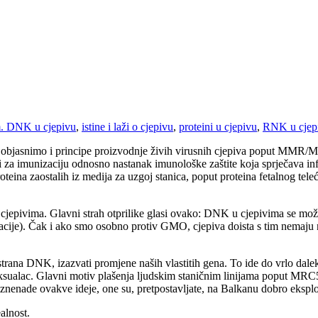
m.
DNK u cjepivu
,
istine i laži o cjepivu
,
proteini u cjepivu
,
RNK u cjep
ko objasnimo i principe proizvodnje živih virusnih cjepiva poput MMR/MP
ni za imunizaciju odnosno nastanak imunološke zaštite koja sprječava infek
oteina zaostalih iz medija za uzgoj stanica, poput proteina fetalnog tele
epivima. Glavni strah otprilike glasi ovako: DNK u cjepivima se može „
cije). Čak i ako smo osobno protiv GMO, cjepiva doista s tim nemaju 
strana DNK, izazvati promjene naših vlastitih gena. To ide do vrlo dale
sualac. Glavni motiv plašenja ljudskim staničnim linijama poput MRC5
as iznenade ovakve ideje, one su, pretpostavljate, na Balkanu dobro eksplo
alnost.