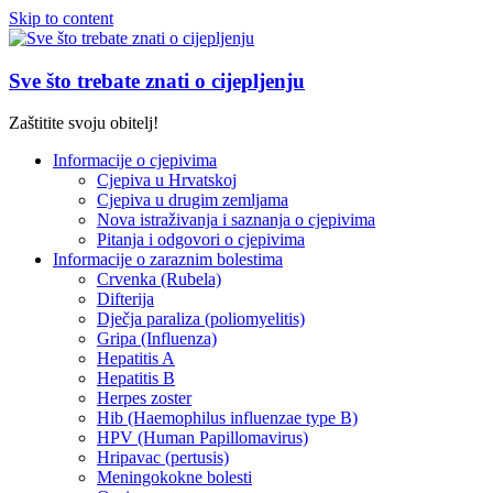
Skip to content
Sve što trebate znati o cijepljenju
Zaštitite svoju obitelj!
Informacije o cjepivima
Cjepiva u Hrvatskoj
Cjepiva u drugim zemljama
Nova istraživanja i saznanja o cjepivima
Pitanja i odgovori o cjepivima
Informacije o zaraznim bolestima
Crvenka (Rubela)
Difterija
Dječja paraliza (poliomyelitis)
Gripa (Influenza)
Hepatitis A
Hepatitis B
Herpes zoster
Hib (Haemophilus influenzae type B)
HPV (Human Papillomavirus)
Hripavac (pertusis)
Meningokokne bolesti