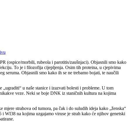
ivu
R (ospice/morbili, rubeola i parotitis/zaušnjaci). Objasnili smo kako
ciju. To je i filozofija cijepljenja. Osim tih proteina, u cjepivima
ćeg seruma. Objasnili smo kako ih se ne trebamo bojati, te naučili
ugraditi“ u naše stanice i izazvati bolesti i probleme. U tom
nikakve veze. Neki se boje DNK iz staničnih kultura na kojima
ke mjere strahova od tumora, pa čak i do suludih ideja kako „ženska“
 i WI38 na kojima uzgajamo viruse je strah kako će njihov genetski
atirane.