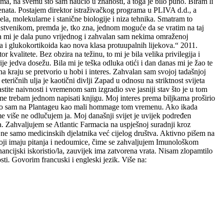
ma, na svemu što sam naučio u znanosti, a toga je bilo puno. Biram li
tenata. Postajem direktor istraživačkog programa u PLIVA d.d., a
a, molekularne i stanične biologije i niza tehnika. Smatram to
nanstvenikom, premda je, tko zna, jednom moguće da se vratim na taj
osla mi je dala puno vrijednog i zahvalan sam nekima omraženoj
 i glukokortikoida kao nova klasa protuupalnih lijekova.“ 2011.
valitete. Bez obzira na težinu, to mi je bila velika privilegija i
ije jedva dosežu. Bila mi je teška odluka otići i dan danas mi je žao te
a kraju se pretvorio u hobi i interes. Zahvalan sam svojoj tadašnjoj
eteričnih ulja je kaotični divlji Zapad u odnosu na striktnost svijeta
stite naivnosti i vremenom sam izgradio sve jasniji stav što je u tom
 tome trebam jednom napisati knjigu. Moj interes prema biljkama proširio
prenio sam na Plantageu kao mali hommage tom vremenu. Ako ikada
ome više ne odlučujem ja. Moj današnji svijet je uvijek podređen
a. Zahvaljujem se Atlantic Farmacia na uspješnoj suradnji kroz
 ne samo medicinskih djelatnika već cijelog društva. Aktivno pišem na
e koji imaju pitanja i nedoumice, čime se zahvaljujem Imunološkom
cijski iskoristio/la, zauvijek ima zatvorena vrata. Nisam zlopamtilo
ti. Govorim francuski i engleski jezik. Više na: