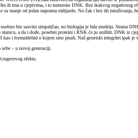
o ih ima u cjepivima, i to tumorske DNK. Bez ikakvog negativnog efekta.
e su manje od jedan naprama milijardu. No čak i bez tih istraživanja, hra
i osobno bio sasvim simpatičan, no biologija je bila mudrija. Strana DN
u stanicu, a da i dođe, posebni proteini i RNK će ju uništiti. DNK iz cje
kao i formaldehid o kojem smo pisali. Naš genetski integritet ipak je vel
o sebe – u novoj generaciji.
 Krugerovog efekta.