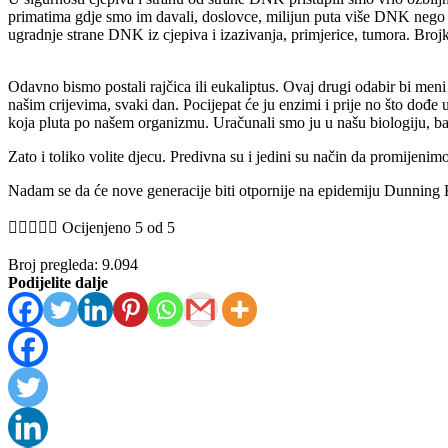
primatima gdje smo im davali, doslovce, milijun puta više DNK nego št
ugradnje strane DNK iz cjepiva i izazivanja, primjerice, tumora. Brojk
Odavno bismo postali rajčica ili eukaliptus. Ovaj drugi odabir bi men
našim crijevima, svaki dan. Pocijepat će ju enzimi i prije no što dođe 
koja pluta po našem organizmu. Uračunali smo ju u našu biologiju, baš 
Zato i toliko volite djecu. Predivna su i jedini su način da promijenim
Nadam se da će nove generacije biti otpornije na epidemiju Dunning





Ocijenjeno 5 od 5
Broj pregleda:
9.094
Podijelite dalje