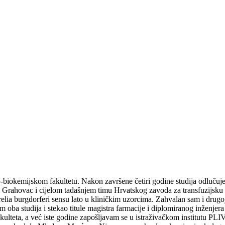
iokemijskom fakultetu. Nakon završene četiri godine studija odlučujem 
ke Grahovac i cijelom tadašnjem timu Hrvatskog zavoda za transfuzijsku 
ia burgdorferi sensu lato u kliničkim uzorcima. Zahvalan sam i drugoj
am oba studija i stekao titule magistra farmacije i diplomiranog inženj
teta, a već iste godine zapošljavam se u istraživačkom institutu PLIVA