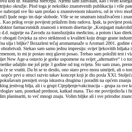
ijekova kod dr. Mladena Merćepa. Njemu sam zahvalan, kao i svim kolega
rijsko okružje. Plod toga je nekoliko znanstvenih publikacija i više pa
e nabrojati sve što sam prošao u znanstvenom iskustvu, od in vivo model
graniči ljude nego im daje slobode. Više se ne smatram istraživačem i z
. Kao prilog svoje povijesti prilažem listu radova. Ipak, ta povijest p
doktor farmaceutskih znanosti s temom disertacije „Konjugati makrolida
. najprije na Zavodu za transfuzijsku medicinu, a potom i kao direktor k
e obogati čovjeka za nivo striktnosti u kvaliteti koju druge grane industr
čna ulja i biljke? Bezazleni tečaj aromamasaže u Aromari 2001. godine n
ohrabrivali. Stekao sam samo jednu impresiju: svijet ljekovitih biljaka i 
emenom, to mi je postao moj glavni posao. Trebao sam položiti test i vla
. Svijet New Age-a ostavio je gorke uspomene na svijet „alternative“ i o
ozmetike udaljilo me još prije 3 godine od tog svijeta. Što sam znao, 
će se vratiti. Da bi se to desilo, ono staro prvo mora umrijeti, ali o t
 uopće prvi u struci razvio takav koncept koji je dio posla XXI. Stoljeć
 pokušavam prenijeti svoja iskustva drugima i poraditi na općem znanju
log jestivog bilja, ali i u grupi Cijepljenje/vakcinacija – grupa za sv
glav sam, ponekad prednost, katkad mana. Tko me povrijedio/la i finan
 planinariti, to već mnogi znaju. Volim biljke ali i sve prirodne znanos