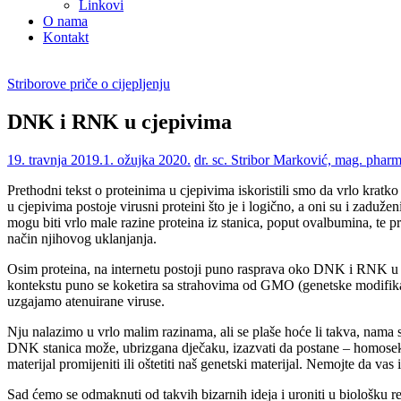
Linkovi
O nama
Kontakt
Striborove priče o cijepljenju
DNK i RNK u cjepivima
19. travnja 2019.
1. ožujka 2020.
dr. sc. Stribor Marković, mag. phar
Prethodni tekst o proteinima u cjepivima iskoristili smo da vrlo krat
u cjepivima postoje virusni proteini što je i logično, a oni su i zaduže
mogu biti vrlo male razine proteina iz stanica, poput ovalbumina, te pr
način njihovog uklanjanja.
Osim proteina, na internetu postoji puno rasprava oko DNK i RNK u cj
kontekstu puno se koketira sa strahovima od GMO (genetske modifika
uzgajamo atenuirane viruse.
Nju nalazimo u vrlo malim razinama, ali se plaše hoće li takva, nama 
DNK stanica može, ubrizgana dječaku, izazvati da postane – homosek
materijal promijeniti ili oštetiti naš genetski materijal. Nemojte da v
Sad ćemo se odmaknuti od takvih bizarnih ideja i uroniti u biološku re