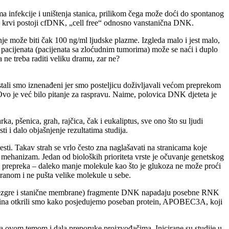
a infekcije i uništenja stanica, prilikom čega može doći do spontanog
ašoj krvi postoji cfDNK, „cell free“ odnosno vanstanična DNK.
e može biti čak 100 ng/ml ljudske plazme. Izgleda malo i jest malo,
ih pacijenata (pacijenata sa zloćudnim tumorima) može se naći i duplo
ne treba raditi veliku dramu, zar ne?
tali smo iznenađeni jer smo posteljicu doživljavali većom preprekom
. Ovo je već bilo pitanje za raspravu. Naime, polovica DNK djeteta je
a, pšenica, grah, rajčica, čak i eukaliptus, sve ono što su ljudi
i i dalo objašnjenje rezultatima studija.
esti. Takav strah se vrlo često zna naglašavati na stranicama koje
 mehanizam. Jedan od bioloških prioriteta vrste je očuvanje genetskog
ka prepreka – daleko manje molekule kao što je glukoza ne može proći
branom i ne pušta velike molekule u sebe.
eđu jezgre i stanične membrane) fragmente DNK napadaju posebne RNK
odina otkrili smo kako posjedujemo poseban protein, APOBEC3A, koji
a ovom temom i dala preporuke proizvođačima. Inicirane su studije u