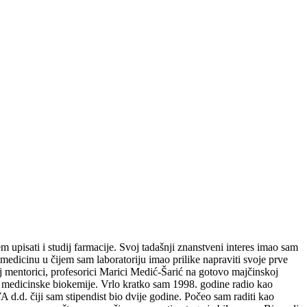
upisati i studij farmacije. Svoj tadašnji znanstveni interes imao sam
medicinu u čijem sam laboratoriju imao prilike napraviti svoje prve
 mentorici, profesorici Marici Medić-Šarić na gotovo majčinskoj
era medicinske biokemije. Vrlo kratko sam 1998. godine radio kao
 d.d. čiji sam stipendist bio dvije godine. Počeo sam raditi kao