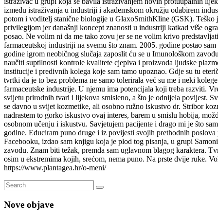
istraživač u grupi koja se bavila istraživanjem novih protuupalnih l
između istraživanja u industriji i akademskom okružju odabirem indust
potom i voditelj stanične biologije u GlaxoSmithKline (GSK). Teško j
privilegijom jer današnji koncept znanosti u industriji katkad više o
posao. Ne volim ni da me tako zovu jer se ne volim krivo predstavljati
farmaceutskoj industriji na svemu što znam. 2005. godine postao sam 
godine igrom neobičnog slučaja zaposlit ću se u Imunološkom zavodu d.d
naučiti suptilnosti kontrole kvalitete cjepiva i proizvoda ljudske plazm
institucije i predivnih kolega koje sam tamo upoznao. Gdje su tu eteri
tvrtki da je to bez problema ne samo tolerirala već su me i neki kolege 
farmaceutske industrije. U njemu ima potencijala koji treba razviti. Vr
svijetu prirodnih tvari i lijekova smisleno, a što je odnijela povijest
se davno u svijet kozmetike, ali osobno ružno iskustvo dr. Stribor k
nadrastem to gorko iskustvo ovaj interes, barem u smislu hobija, možda 
osobnom učenju i iskustvu. Savjetujem pacijente i drago mi je što sam
godine. Educiram puno druge i iz povijesti svojih prethodnih poslova
Facebooku, izdao sam knjigu koja je plod tog pisanja, u grupi Samonik
zavodu. Znam biti težak, premda sam uglavnom blagog karaktera. Tvrdo
osim u ekstremima kojih, srećom, nema puno. Na prste dvije ruke. Volim
https://www.plantagea.hr/o-meni/
Nove objave