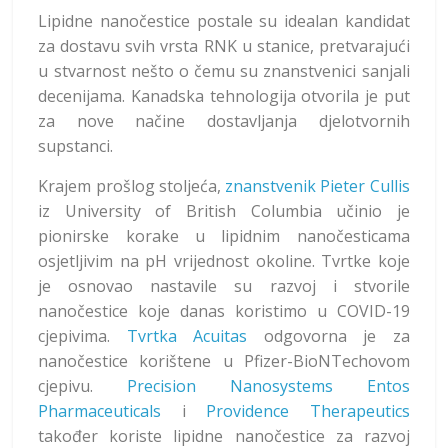
Lipidne nanočestice postale su idealan kandidat
za dostavu svih vrsta RNK u stanice, pretvarajući
u stvarnost nešto o čemu su znanstvenici sanjali
decenijama. Kanadska tehnologija otvorila je put
za nove načine dostavljanja djelotvornih
supstanci.
Krajem prošlog stoljeća,
znanstvenik Pieter Cullis
iz University of British Columbia učinio je
pionirske korake u lipidnim nanočesticama
osjetljivim na pH vrijednost okoline. Tvrtke koje
je osnovao nastavile su razvoj i stvorile
nanočestice koje danas koristimo u COVID-19
cjepivima.
Tvrtka Acuitas
odgovorna je za
nanočestice korištene u Pfizer-BioNTechovom
cjepivu.
Precision Nanosystems
Entos
Pharmaceuticals
i
Providence Therapeutics
također koriste lipidne nanočestice za razvoj