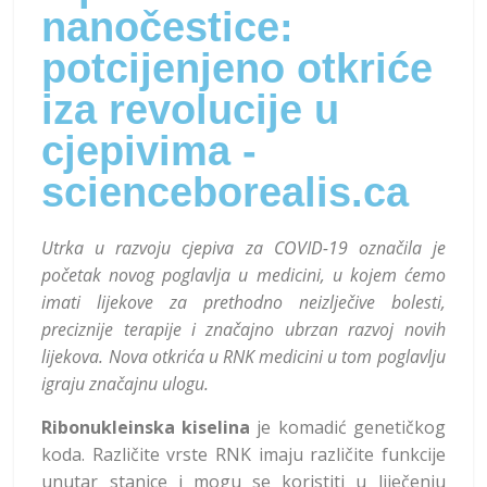
nanočestice:
potcijenjeno otkriće
iza revolucije u
cjepivima -
scienceborealis.ca
Utrka u razvoju cjepiva za COVID-19 označila je
početak novog poglavlja u medicini, u kojem ćemo
imati lijekove za prethodno neizlječive bolesti,
preciznije terapije i značajno ubrzan razvoj novih
lijekova. Nova otkrića u RNK medicini u tom poglavlju
igraju značajnu ulogu.
Ribonukleinska kiselina
je komadić genetičkog
koda. Različite vrste RNK imaju različite funkcije
unutar stanice i mogu se koristiti u liječenju