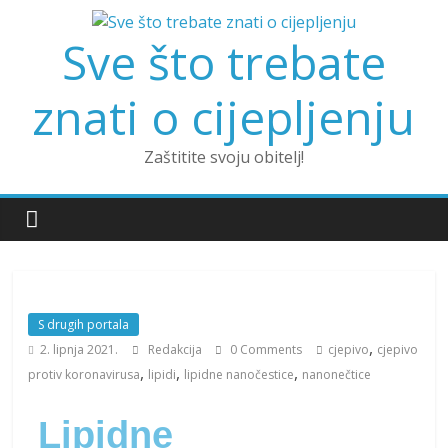
Sve što trebate
znati o cijepljenju
Zaštitite svoju obitelj!
S drugih portala
,
2. lipnja 2021.
Redakcija
0 Comments
cjepivo
cjepivo
,
,
,
protiv koronavirusa
lipidi
lipidne nanočestice
nanonečtice
Lipidne