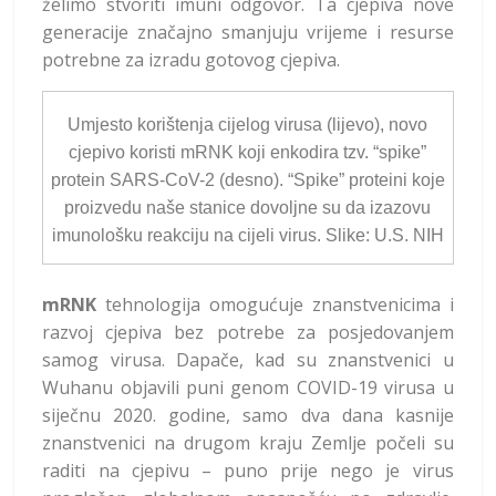
želimo stvoriti imuni odgovor. Ta cjepiva nove
generacije značajno smanjuju vrijeme i resurse
potrebne za izradu gotovog cjepiva.
Umjesto korištenja cijelog virusa (lijevo), novo
cjepivo koristi mRNK koji enkodira tzv. “spike”
protein SARS-CoV-2 (desno). “Spike” proteini koje
proizvedu naše stanice dovoljne su da izazovu
imunološku reakciju na cijeli virus. Slike: U.S. NIH
mRNK
tehnologija omogućuje znanstvenicima i
razvoj cjepiva bez potrebe za posjedovanjem
samog virusa. Dapače, kad su znanstvenici u
Wuhanu objavili puni genom COVID-19 virusa u
siječnu 2020. godine, samo dva dana kasnije
znanstvenici na drugom kraju Zemlje počeli su
raditi na cjepivu – puno prije nego je virus