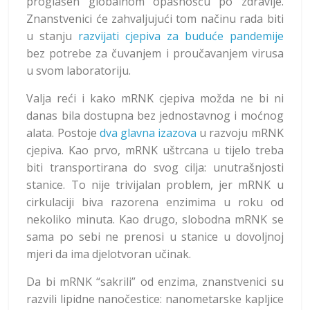
proglašen globalnom opasnošću po zdravlje.
Znanstvenici će zahvaljujući tom načinu rada biti
u stanju
razvijati cjepiva za buduće pandemije
bez potrebe za čuvanjem i proučavanjem virusa
u svom laboratoriju.
Valja reći i kako mRNK cjepiva možda ne bi ni
danas bila dostupna bez jednostavnog i moćnog
alata. Postoje
dva glavna izazova
u razvoju mRNK
cjepiva. Kao prvo, mRNK uštrcana u tijelo treba
biti transportirana do svog cilja: unutrašnjosti
stanice. To nije trivijalan problem, jer mRNK u
cirkulaciji biva razorena enzimima u roku od
nekoliko minuta. Kao drugo, slobodna mRNK se
sama po sebi ne prenosi u stanice u dovoljnoj
mjeri da ima djelotvoran učinak.
Da bi mRNK “sakrili” od enzima, znanstvenici su
razvili lipidne nanočestice: nanometarske kapljice