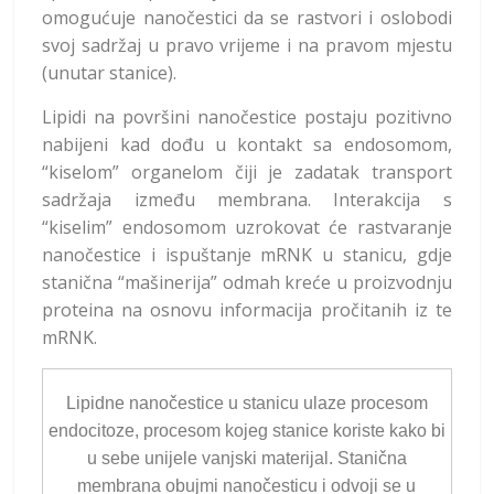
omogućuje nanočestici da se rastvori i oslobodi
svoj sadržaj u pravo vrijeme i na pravom mjestu
(unutar stanice).
Lipidi na površini nanočestice postaju pozitivno
nabijeni kad dođu u kontakt sa endosomom,
“kiselom” organelom čiji je zadatak transport
sadržaja između membrana. Interakcija s
“kiselim” endosomom uzrokovat će rastvaranje
nanočestice i ispuštanje mRNK u stanicu, gdje
stanična “mašinerija” odmah kreće u proizvodnju
proteina na osnovu informacija pročitanih iz te
mRNK.
Lipidne nanočestice u stanicu ulaze procesom
endocitoze, procesom kojeg stanice koriste kako bi
u sebe unijele vanjski materijal. Stanična
membrana obujmi nanočesticu i odvoji se u