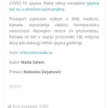
COVID-19 cjepiva. Neka takva kanadska
cjepiva
već su u kliničkim ispitivanjima
.
Postajući svjetskim vođom u RNK medicini,
Kanada uspostavlja vlastitu farmaceutsku
neovisnost. Razvojem centra za proizvodnju,
Kanada će biti u stanju proizvoditi 240 milijuna
doza bilo kakvog mRNK cjepiva godišnje.
Izvor:
scienceborealis.ca
Autor:
Nada Salem
Preveo:
Radoslav Dejanović





Broj pregleda:
2.360