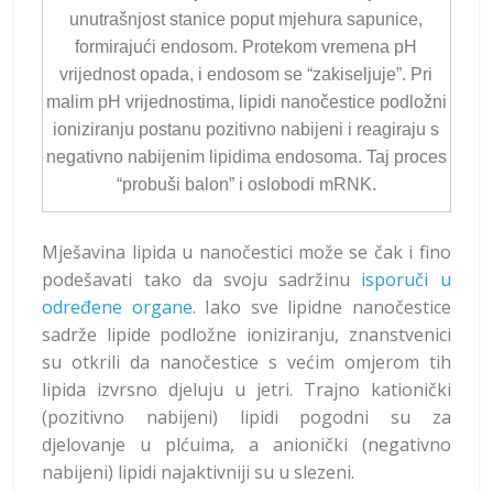
unutrašnjost stanice poput mjehura sapunice,
formirajući endosom. Protekom vremena pH
vrijednost opada, i endosom se “zakiseljuje”. Pri
malim pH vrijednostima, lipidi nanočestice podložni
ioniziranju postanu pozitivno nabijeni i reagiraju s
negativno nabijenim lipidima endosoma. Taj proces
“probuši balon” i oslobodi mRNK.
Mješavina lipida u nanočestici može se čak i fino
podešavati tako da svoju sadržinu
isporuči u
određene organe
. Iako sve lipidne nanočestice
sadrže lipide podložne ioniziranju, znanstvenici
su otkrili da nanočestice s većim omjerom tih
lipida izvrsno djeluju u jetri. Trajno kationički
(pozitivno nabijeni) lipidi pogodni su za
djelovanje u plćuima, a anionički (negativno
nabijeni) lipidi najaktivniji su u slezeni.