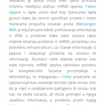
Nedavno je jedna vrsta RNK lijeka privukla
iznimnu medijsku pažnju: mRNK cjepiva.
Takvo
cjepivo
u tijelo unosi kod koji stanicama tijela
govori kako da stvore specifičan protein i zatim
stanicama prepušta ostatak posla.
Messenger
RNK
je ključan posrednik pretvaranja informacija
iz DNK u proteine. Kako naše stanice cijelo
vrijeme stvaraju proteine iz mRNK, posjeduju svu
potrebnu infrastrukturu za čitanje informacije iz
cjepiva i sklapanje proteina na osnovu te
informacije. Koristeći naše vlastite stanice kao
male tvornice, mRNK cjepiva zaobilaze potrebu
za kompleksnim fazama proizvodnje u
laboratoriju, te izbjegavaju i
rizike
povezane uz
cjepiva koja kao nositelje koriste cijele viruse, bilo
da je riječ o oslabljenom patogenu ili virusu koji
nas ne može zaraziti, ali može prenijeti u njega
ubačenu informaciju o proteinu protiv kojeg