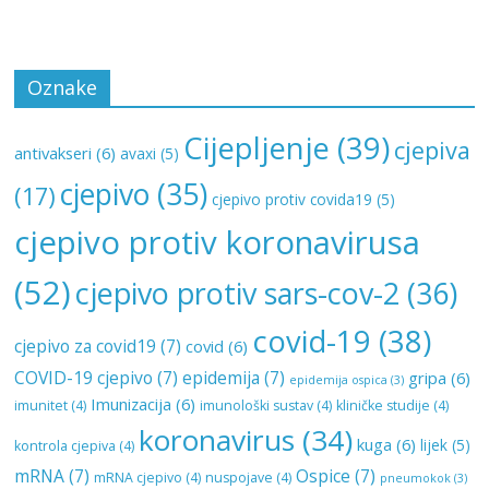
Oznake
Cijepljenje
(39)
cjepiva
antivakseri
(6)
avaxi
(5)
cjepivo
(35)
(17)
cjepivo protiv covida19
(5)
cjepivo protiv koronavirusa
(52)
cjepivo protiv sars-cov-2
(36)
covid-19
(38)
cjepivo za covid19
(7)
covid
(6)
COVID-19 cjepivo
(7)
epidemija
(7)
gripa
(6)
epidemija ospica
(3)
Imunizacija
(6)
imunitet
(4)
imunološki sustav
(4)
kliničke studije
(4)
koronavirus
(34)
kuga
(6)
lijek
(5)
kontrola cjepiva
(4)
mRNA
(7)
Ospice
(7)
mRNA cjepivo
(4)
nuspojave
(4)
pneumokok
(3)