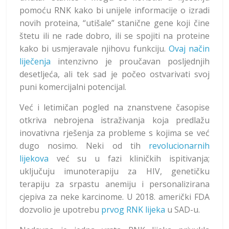
pomoću RNK kako bi unijele informacije o izradi
novih proteina, “utišale” stanične gene koji čine
štetu ili ne rade dobro, ili se spojiti na proteine
kako bi usmjeravale njihovu funkciju.
Ovaj način
liječenja
intenzivno je proučavan posljednjih
desetljeća, ali tek sad je počeo ostvarivati svoj
puni komercijalni potencijal.
Već i letimičan pogled na znanstvene časopise
otkriva nebrojena istraživanja koja predlažu
inovativna rješenja za probleme s kojima se već
dugo nosimo. Neki od tih
revolucionarnih
lijekova
već su u fazi kliničkih ispitivanja;
uključuju imunoterapiju za HIV, genetičku
terapiju za srpastu anemiju i personalizirana
cjepiva za neke karcinome. U 2018. američki FDA
dozvolio je upotrebu
prvog RNK lijeka
u SAD-u.