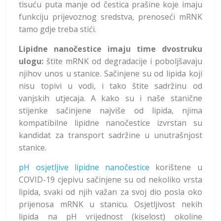
tisuću puta manje od čestica prašine koje imaju
funkciju prijevoznog sredstva, prenoseći mRNK
tamo gdje treba stići.
Lipidne nanočestice imaju time dvostruku
ulogu:
štite mRNK od degradacije i poboljšavaju
njihov unos u stanice. Sačinjene su od lipida koji
nisu topivi u vodi, i tako štite sadržinu od
vanjskih utjecaja. A kako su i naše stanične
stijenke sačinjene najviše od lipida, njima
kompatibilne lipidne nanočestice izvrstan su
kandidat za transport sadržine u unutrašnjost
stanice.
pH osjetljive lipidne nanočestice
korištene u
COVID-19 cjepivu sačinjene su od nekoliko vrsta
lipida, svaki od njih važan za svoj dio posla oko
prijenosa mRNK u stanicu. Osjetljivost nekih
lipida na pH vrijednost (kiselost) okoline