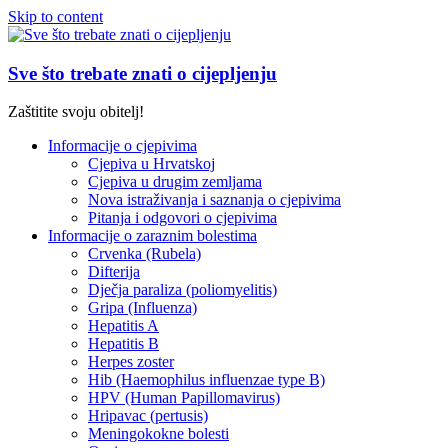
Skip to content
Sve što trebate znati o cijepljenju
Zaštitite svoju obitelj!
Informacije o cjepivima
Cjepiva u Hrvatskoj
Cjepiva u drugim zemljama
Nova istraživanja i saznanja o cjepivima
Pitanja i odgovori o cjepivima
Informacije o zaraznim bolestima
Crvenka (Rubela)
Difterija
Dječja paraliza (poliomyelitis)
Gripa (Influenza)
Hepatitis A
Hepatitis B
Herpes zoster
Hib (Haemophilus influenzae type B)
HPV (Human Papillomavirus)
Hripavac (pertusis)
Meningokokne bolesti