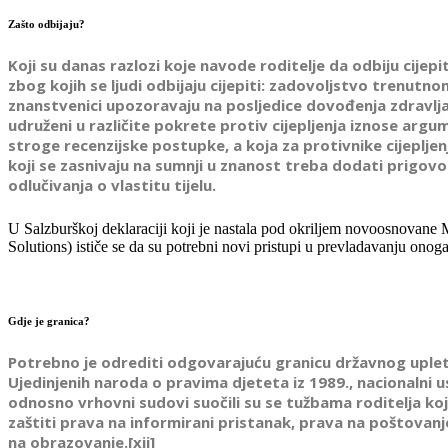
Zašto odbijaju?
Koji su danas razlozi koje navode roditelje da odbiju cijepi
zbog kojih se ljudi odbijaju cijepiti: zadovoljstvo trenut
znanstvenici upozoravaju na posljedice dovođenja zdravlja 
udruženi u različite pokrete protiv cijepljenja iznose arg
stroge recenzijske postupke, a koja za protivnike cijepljen
koji se zasnivaju na sumnji u znanost treba dodati prigovo
odlučivanja o vlastitu tijelu.
U Salzburškoj deklaraciji koji je nastala pod okriljem novoosnovane 
Solutions) ističe se da su potrebni novi pristupi u prevladavanju onoga
Gdje je granica?
Potrebno je odrediti odgovarajuću granicu državnog uplet
Ujedinjenih naroda o pravima djeteta iz 1989., nacionalni
odnosno vrhovni sudovi suočili su se tužbama roditelja koj
zaštiti prava na informirani pristanak, prava na poštovanj
na obrazovanje.[xii]