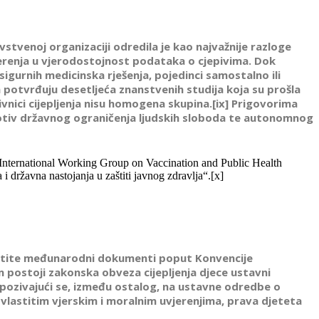
vstvenoj organizaciji odredila je kao najvažnije razloge
vjerenja u vjerodostojnost podataka o cjepivima. Dok
igurnih medicinska rješenja, pojedinci samostalno ili
a potvrđuju desetljeća znanstvenih studija koja su prošla
ivnici cijepljenja nisu homogena skupina.[ix] Prigovorima
 protiv državnog ograničenja ljudskih sloboda te autonomnog
 (International Working Group on Vaccination and Public Health
 i državna nastojanja u zaštiti javnog zdravlja“.[x]
a štite međunarodni dokumenti poput Konvencije
m postoji zakonska obveza cijepljenja djece ustavni
 pozivajući se, između ostalog, na ustavne odredbe o
 vlastitim vjerskim i moralnim uvjerenjima, prava djeteta