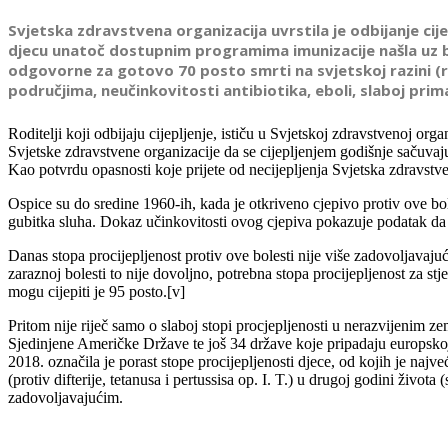
Svjetska zdravstvena organizacija uvrstila je odbijanje cije
djecu unatoč dostupnim programima imunizacije našla uz bo
odgovorne za gotovo 70 posto smrti na svjetskoj razini (rak
područjima, neučinkovitosti antibiotika, eboli, slaboj primar
Roditelji koji odbijaju cijepljenje, ističu u Svjetskoj zdravstvenoj org
Svjetske zdravstvene organizacije da se cijepljenjem godišnje sačuvaju ž
Kao potvrdu opasnosti koje prijete od necijepljenja Svjetska zdravstven
Ospice su do sredine 1960-ih, kada je otkriveno cjepivo protiv ove bol
gubitka sluha. Dokaz učinkovitosti ovog cjepiva pokazuje podatak da j
Danas stopa procijepljenost protiv ove bolesti nije više zadovoljavajuć
zaraznoj bolesti to nije dovoljno, potrebna stopa procijepljenost za stj
mogu cijepiti je 95 posto.[v]
Pritom nije riječ samo o slaboj stopi procjepljenosti u nerazvijenim 
Sjedinjene Američke Države te još 34 države koje pripadaju europskoj
2018. označila je porast stope procijepljenosti djece, od kojih je naj
(protiv difterije, tetanusa i pertussisa op. I. T.) u drugoj godini života
zadovoljavajućim.