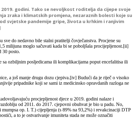
 2019. godini. Tako se nevoljkost roditelja da cijepe svoje
a zraka i klimatskih promjena, nezaraznih bolesti koje su
od svjetske pandemije gripe, života u krhkim i ranjivim
]
su sve do nedavno bile stalni pratitelji čovječanstva. Procjene su
1,5 milijuna moglo sačuvati kada bi se poboljšala procijepljenost.[ii]
d 30 posto.
 sa ozbiljnim posljedicama ili komplikacijama poput encefalitisa ili
pice, a još manje drugu dozu cjepiva.[iv] Budući da je riječ o visoko
jranjivije pripadnike koji se sami iz medicinsko opravdanih razloga ne
zadovoljavajuću procjepljenost djece u 2019. godini nalaze i
 razdoblju od 2011. do 2017. cjepovni obuhvat je bio u padu. No,
 i mumpsa op. I. T.) cijepljenja (s 89% na 93,2%) i revakcinaciji DTP
 postići, a to je ostvarivanje imuniteta stada ne može označiti