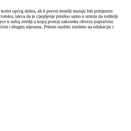
ist općeg dobra, ali ti pravni temelji moraju biti primjereni
sku, takva da je cijepljenje prisilno samo u smislu da roditelji
djece u našoj zemlji u kojoj postoji zakonska obveza popraćena
praćeni i drugim mjerama. Pritom osobito mislimo na edukaciju i