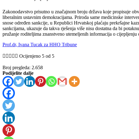
Zakonodavstvo prisutno u značajnom broju država koje propisuje obvezu
liberalnim ustavnim demokracijama. Priroda same medicinske intervenci
snose određen sankcije, u Republici Hrvatskoj plaćaju prekršajne kazne
sankcijama, ukazuje da takva rješenja više nisu dostatna da bi potaknu
pružanje roditeljima znanstveno utemeljenih informacija o cijepljenju
Prof.dr, Ivana Tucak za HHO Tribune





Ocijenjeno 5 od 5
Broj pregleda:
2.658
Podijelite dalje