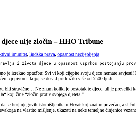
e djece nije zločin – HHO Tribune
ktivni imunitet
,
ljudska prava
,
opasnost necijepljenja
ravlja i života djece u opasnost usprkos postojanju prov
 je izrekao optužbu: Svi vi koji cijepite svoju djecu nemate savjesti! P
eni cjepivom” kojoj se dosad pridružilo više od 5500 ljudi.
u biti stravične… Ne znam koliki je postotak te djece, ali je preveliki ko
ala“ koji čine “zločin protiv svojega djeteta.”
 da se broj njegovih istomišljenika u Hrvatskoj znatno povećao, a slični
 svakoga na vlastito mišljenje, ukazati na neke temeljne činjenice vezano