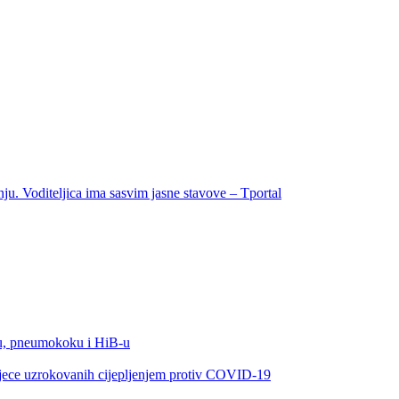
ju. Voditeljica ima sasvim jasne stavove – Tportal
oku, pneumokoku i HiB-u
jece uzrokovanih cijepljenjem protiv COVID-19