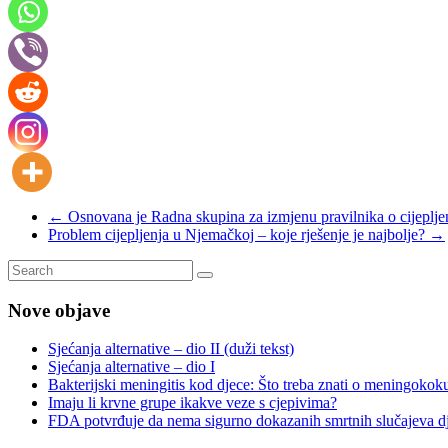
←
Osnovana je Radna skupina za izmjenu pravilnika o cijepljen
Problem cijepljenja u Njemačkoj – koje rješenje je najbolje?
→
Nove objave
Sjećanja alternative – dio II (duži tekst)
Sjećanja alternative – dio I
Bakterijski meningitis kod djece: Što treba znati o meningok
Imaju li krvne grupe ikakve veze s cjepivima?
FDA potvrđuje da nema sigurno dokazanih smrtnih slučajeva d