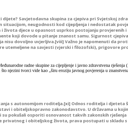
ti dijete? Savjetodavna skupina za cjepiva pri Svjetskoj zdra
nom situacijom, neugodnosti kod cijepljenja i nedostatak po
i života djece u opasnost usprkos postojanju provjerenih i s
umente koji dovode u pitanje znanost samu. Sigurnost cjepiv
ja nisu dovoljno uvjerljiva.[viii] Važno je napomenuti da prot
re utemeljene na savjesti (vjerski i filozofski), prigovore
Međunarodne radne skupine za cijepljenje i javno zdravstvena rješenja
 što njezini tvorci vide kao „širu eroziju javnog povjerenja u znanstvena
anja s autonomijom roditelja.[xi] Odnos roditelja i djetet
 ustavi i obiteljskopravno zakonodavstvo. U državama u koji
i su pokušali osporiti osnovanost takvih zakonskih rješenja
e privatnog i obiteljskog života, prava postupati u skladu s