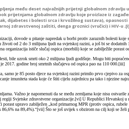
pljenja među deset najvažnijih prijetnji globalnom zdravlju u
k prijetnjama globalnom zdravlju koje proizlaze iz zagađenj
, dijabetes i bolesti srca i krvožilnog sustava), opasnosti 
noj zdravstvenoj zaštiti, denga groznici (vručici) i HIV-u .[i
anizaciji, dovode u pitanje napredak u borbi protiv zaraznih bolesti koje 
ivoti od 2 do 3 milijuna ljudi na svjetskoj razini, a još bi se dodatnih 
a organizacija ističe slučaj ospica (morbili) koje se zabilježile porast o
esti, bile uzrok smrti oko 2 milijuna ljudi godišnje. Mogu biti popraćene
e 2017. godine broj smrtnih slučajeva od ospica pao na 110 000.[iii]
a, samo je 85 posto djece na svjetskoj razini primilo prvo cjepivo za os
ecanje imuniteta stada koje će štiti cijelu zajednicu pa tako i njezine na
zemljama. Važno je napomenuti da se među zemljama koje nisu ostvarile 
 regiji Svjetske zdravstvene organizacije.[vi] U Republici Hrvatskoj u
veći porast upravo zabilježen „kod primarnog MPR (protiv ospica, rubele
 (s 86,6% na 89,4%).“[vii] Što se još uvijek s obzirom na cilj koji se želi