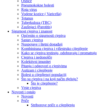
Ospice
Pneumokokne bolesti
Rota virus
Vodene kozice ( Varicella)
Tetanus
Tuberkuloza (TBC)
Zaušnjaci (Parotitis)
Sigurnost cjepiva i znanost
Općenito o sigurnosti cjepiva
Sastav cjepiva
Nuspojave i štetni događaji
Kombinirana cjepiva i višestruko cijepljenje
Kako se cjepiva testiraju, odobravaju i promatraju
Cjepiva i nedonošče
Kolektivni imunitet
Pitanja i odgovori o cjepivima
Autizam i cijepljenje
Bolest u cijepljenoj populaciji
Što su cjepiva i na koji način djeluju?
Što je cijepljenje?
Vrste cjepiva
Novosti i ostalo
Novosti
Priče
Striborove priče o cijepljenju