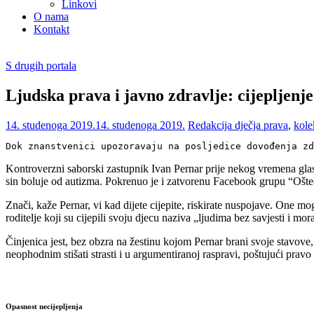
Linkovi
O nama
Kontakt
S drugih portala
Ljudska prava i javno zdravlje: cijepljenj
14. studenoga 2019.
14. studenoga 2019.
Redakcija
dječja prava
,
kole
Dok znanstvenici upozoravaju na posljedice dovođenja zd
Kontroverzni saborski zastupnik Ivan Pernar prije nekog vremena glasno
sin boluje od autizma. Pokrenuo je i zatvorenu Facebook grupu “Ošteć
Znači, kaže Pernar, vi kad dijete cijepite, riskirate nuspojave. One mog
roditelje koji su cijepili svoju djecu naziva „ljudima bez savjesti i mor
Činjenica jest, bez obzra na žestinu kojom Pernar brani svoje stavove,
neophodnim stišati strasti i u argumentiranoj raspravi, poštujući pravo
Opasnost necijepljenja