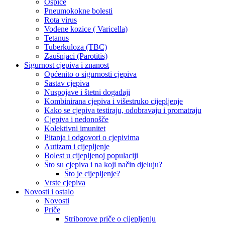
Ospice
Pneumokokne bolesti
Rota virus
Vodene kozice ( Varicella)
Tetanus
Tuberkuloza (TBC)
Zaušnjaci (Parotitis)
Sigurnost cjepiva i znanost
Općenito o sigurnosti cjepiva
Sastav cjepiva
Nuspojave i štetni događaji
Kombinirana cjepiva i višestruko cijepljenje
Kako se cjepiva testiraju, odobravaju i promatraju
Cjepiva i nedonošče
Kolektivni imunitet
Pitanja i odgovori o cjepivima
Autizam i cijepljenje
Bolest u cijepljenoj populaciji
Što su cjepiva i na koji način djeluju?
Što je cijepljenje?
Vrste cjepiva
Novosti i ostalo
Novosti
Priče
Striborove priče o cijepljenju