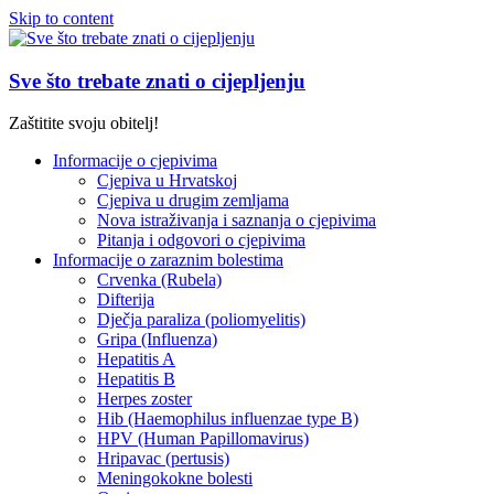
Skip to content
Sve što trebate znati o cijepljenju
Zaštitite svoju obitelj!
Informacije o cjepivima
Cjepiva u Hrvatskoj
Cjepiva u drugim zemljama
Nova istraživanja i saznanja o cjepivima
Pitanja i odgovori o cjepivima
Informacije o zaraznim bolestima
Crvenka (Rubela)
Difterija
Dječja paraliza (poliomyelitis)
Gripa (Influenza)
Hepatitis A
Hepatitis B
Herpes zoster
Hib (Haemophilus influenzae type B)
HPV (Human Papillomavirus)
Hripavac (pertusis)
Meningokokne bolesti