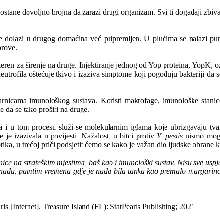
ostane dovoljno brojna da zarazi drugi organizam. Svi ti događaji zbiva
ge dolazi u drugog domaćina već pripremljen. U plućima se nalazi p
orove.
teren za širenje na druge. Injektiranje jednog od Yop proteina, YopK, o
 neutrofila oštećuje tkivo i izaziva simptome koji pogoduju bakteriji da
ražarnicama imunološkog sustava. Koristi makrofage, imunološke stani
 da se tako proširi na druge.
ela i u tom procesu služi se molekularnim iglama koje ubrizgavaju t
 je izazivala u povijesti. Nažalost, u bitci protiv
Y. pestis
nismo mogli
ika, u trećoj priči podsjetit ćemo se kako je važan dio ljudske obrane ka
ice na strateškim mjestima, baš kao i imunološki sustav. Nisu sve uspj
e nadu, pamtim vremena gdje je nada bila tanka kao premalo margarina i
s [Internet]. Treasure Island (FL): StatPearls Publishing; 2021