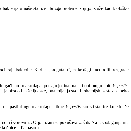
bakterija u naše stanice ubrizga proteine koji joj služe kao biološko
tiraju bakterije. Kad ih „progutaju“, makrofagi i neutrofili razgrade
 drugačiji od makrofaga, postaju jedina brana i oni mogu ubiti
Y. pestis
.
ja je niža od naše ljudske, ona mijenja svoj biokemijski sastav te neko
ogu napasti druge makrofage i time
Y. pestis
koristi stanice koje inače
alazimo u čvorovima. Organizam se pokušava zaštiti. Na raspolaganju mu
ne kočnice inflamasoma.