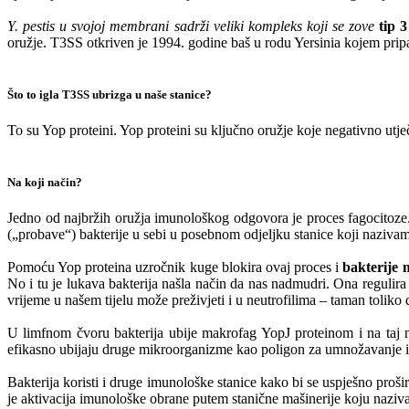
Y. pestis u svojoj membrani sadrži veliki kompleks koji se zove
tip 3
oružje. T3SS otkriven je 1994. godine baš u rodu Yersinia kojem prip
Što to igla T3SS ubrizga u naše stanice?
To su Yop proteini. Yop proteini su ključno oružje koje negativno utje
Na koji način?
Jedno od najbržih oružja imunološkog odgovora je proces fagocitoze. 
(„probave“) bakterije u sebi u posebnom odjeljku stanice koji nazi
Pomoću Yop proteina uzročnik kuge blokira ovaj proces i
bakterije m
No i tu je lukava bakterija našla način da nas nadmudri. Ona regulira 
vrijeme u našem tijelu može preživjeti i u neutrofilima – taman toliko 
U limfnom čvoru bakterija ubije makrofag YopJ proteinom i na taj 
efikasno ubijaju druge mikroorganizme kao poligon za umnožavanje i
Bakterija koristi i druge imunološke stanice kako bi se uspješno proš
je aktivacija imunološke obrane putem stanične mašinerije koju naziva