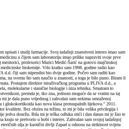
upisati i studij farmacije. Svoj tadašnji znanstveni interes imao sam
medicinu u čijem sam laboratoriju imao prilike napraviti svoje prve
 mentorici, profesorici Marici Medić-Šarić na gotovo majčinskoj
era medicinske biokemije. Vrlo kratko sam 1998. godine radio kao
 d.d. čiji sam stipendist bio dvije godine. Počeo sam raditi kao
ma, na svemu što sam naučio u znanosti, a toga je bilo puno. Biram li
tenata. Postajem direktor istraživačkog programa u PLIVA d.d., a
a, molekularne i stanične biologije i niza tehnika. Smatram to
nanstvenikom, premda je, tko zna, jednom moguće da se vratim na taj
osla mi je dala puno vrijednog i zahvalan sam nekima omraženoj
 i glukokortikoida kao nova klasa protuupalnih lijekova.“ 2011.
valitete. Bez obzira na težinu, to mi je bila velika privilegija i
ije jedva dosežu. Bila mi je teška odluka otići i dan danas mi je žao te
a kraju se pretvorio u hobi i interes. Zahvalan sam svojoj tadašnjoj
eteričnih ulja je kaotični divlji Zapad u odnosu na striktnost svijeta