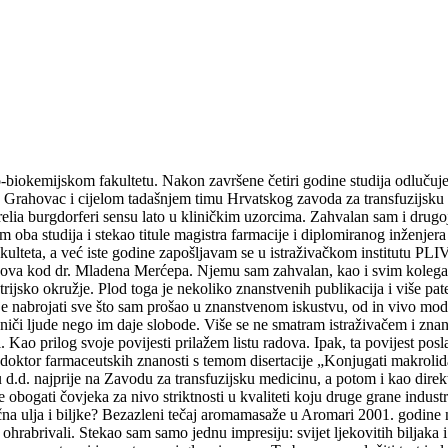
iokemijskom fakultetu. Nakon završene četiri godine studija odlučujem 
ke Grahovac i cijelom tadašnjem timu Hrvatskog zavoda za transfuzijsku 
ia burgdorferi sensu lato u kliničkim uzorcima. Zahvalan sam i drugoj
am oba studija i stekao titule magistra farmacije i diplomiranog inženj
teta, a već iste godine zapošljavam se u istraživačkom institutu PLIVA
ijekova kod dr. Mladena Merćepa. Njemu sam zahvalan, kao i svim kolega
rijsko okružje. Plod toga je nekoliko znanstvenih publikacija i više pa
e nabrojati sve što sam prošao u znanstvenom iskustvu, od in vivo model
graniči ljude nego im daje slobode. Više se ne smatram istraživačem i z
. Kao prilog svoje povijesti prilažem listu radova. Ipak, ta povijest p
doktor farmaceutskih znanosti s temom disertacije „Konjugati makrolida
. najprije na Zavodu za transfuzijsku medicinu, a potom i kao direktor k
e obogati čovjeka za nivo striktnosti u kvaliteti koju druge grane industr
čna ulja i biljke? Bezazleni tečaj aromamasaže u Aromari 2001. godine n
ohrabrivali. Stekao sam samo jednu impresiju: svijet ljekovitih biljaka i 