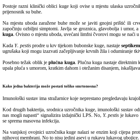
Postoje razni klinički oblici kuge koji ovise u mjestu ulaska uzročni
prijenosnik su buhe.
Na mjestu uboda zaražene buhe može se javiti gnojni prištić ili crve
započinju ozbiljni simptomi. Javlja se groznica, glavobolja i umor, a
kuga
. Ovisno o mjestu uboda, uvećani limfni čvorovi mogu se naći u 
Kada
Y
.
pestis
prodre u krv tijekom bubonske kuge, nastaje
septikem
ugrušaka koji mogu izazvati začepljivanje krvnih žila i odumiranje tk
Posebno težak oblik je
plućna kuga
. Plućna kuga nastaje direktnim 
upala pluća s umorom, kratkim dahom i otežanim disanjem, iskašljavanj
Kako jedna bakterija može postati toliko smrtonosna?
Imunološki sustav ima stražarnice koje neprestano pregledavaju krajoli
Kod drugih bakterija, srodnica uzročnika kuge, imunološki sustav od
nas mogli napasti“ signalizira izdajnički LPS. No,
Y. pestis
je lukavo 
se sprema masovna infekcija.
Na vanjskoj ovojnici uzročnika kuge nalazi se enzim koji cijepa pro
njihovoj membrani. No to nisu jedini asevi u rukavu lukavog ubojice.