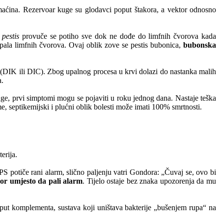
maćina. Rezervoar kuge su glodavci poput štakora, a vektor odnosno
.
pestis
provuče se potiho sve dok ne dođe do limfnih čvorova kada
, upala limfnih čvorova. Ovaj oblik zove se pestis bubonica,
bubonska
e (DIK ili DIC). Zbog upalnog procesa u krvi dolazi do nastanka malih
a.
ge, prvi simptomi mogu se pojaviti u roku jednog dana. Nastaje teška
, septikemijski i plućni oblik bolesti može imati 100% smrtnosti.
erija.
 potiče rani alarm, slično paljenju vatri Gondora: „Čuvaj se, ovo bi
or umjesto da pali alarm
. Tijelo ostaje bez znaka upozorenja da mu
oput komplementa, sustava koji uništava bakterije „bušenjem rupa“ na