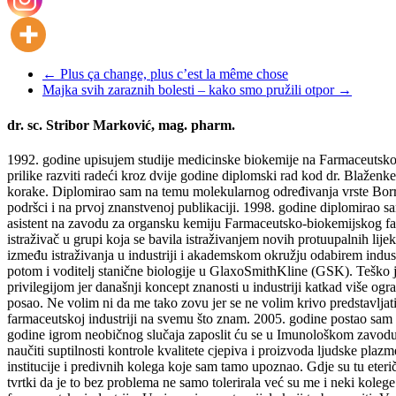
←
Plus ça change, plus c’est la même chose
Majka svih zaraznih bolesti – kako smo pružili otpor
→
dr. sc. Stribor Marković, mag. pharm.
1992. godine upisujem studije medicinske biokemije na Farmaceutsko-b
prilike razviti radeći kroz dvije godine diplomski rad kod dr. Blažen
korake. Diplomirao sam na temu molekularnog određivanja vrste Borrel
podršci i na prvoj znanstvenoj publikaciji. 1998. godine diplomirao s
asistent na zavodu za organsku kemiju Farmaceutsko-biokemijskog fakul
istraživač u grupi koja se bavila istraživanjem novih protuupalnih l
između istraživanja u industriji i akademskom okružju odabirem indust
potom i voditelj stanične biologije u GlaxoSmithKline (GSK). Teško j
privilegijom jer današnji koncept znanosti u industriji katkad više o
posao. Ne volim ni da me tako zovu jer se ne volim krivo predstavljati
farmaceutskoj industriji na svemu što znam. 2005. godine postao sam 
godine igrom neobičnog slučaja zaposlit ću se u Imunološkom zavodu d.d
naučiti suptilnosti kontrole kvalitete cjepiva i proizvoda ljudske plazm
institucije i predivnih kolega koje sam tamo upoznao. Gdje su tu eteri
tvrtki da je to bez problema ne samo tolerirala već su me i neki kolege 