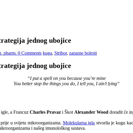
trategija jednog ubojice
ag. pharm.
0 Comments
kuga
,
Stribor
,
zarazne bolesti
trategija jednog ubojice
“I put a spell on you because you’re mine
You better stop the things you do, I tell you, I ain’t lying“
 igle, a Francuz
Charles Pravaz
i Škot
Alexander Wood
doradit će in
o prije u svijetu mikroorganizama.
Molekularna igla
stvorila je kugu ka
re mikroorganizama i našeg imunološkog sustava.