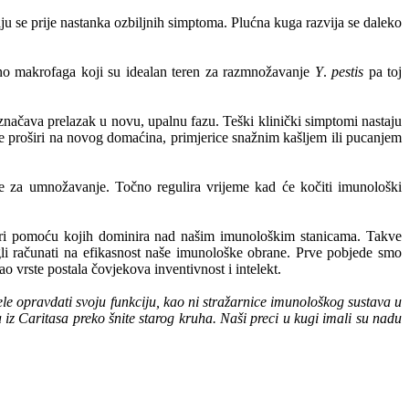
ju se prije nastanka ozbiljnih simptoma. Plućna kuga razvija se daleko
uno makrofaga koji su idealan teren za razmnožavanje
Y
.
pestis
pa toj
značava prelazak u novu, upalnu fazu. Teški klinički simptomi nastaju
 se proširi na novog domaćina, primjerice snažnim kašljem ili pucanjem
ce za umnožavanje. Točno regulira vrijeme kad će kočiti imunološki
vari pomoću kojih dominira nad našim imunološkim stanicama. Takve
 računati na efikasnost naše imunološke obrane. Prve pobjede smo
o vrste postala čovjekova inventivnost i intelekt.
ele opravdati svoju funkciju, kao ni stražarnice imunološkog sustava u
z Caritasa preko šnite starog kruha. Naši preci u kugi imali su nadu