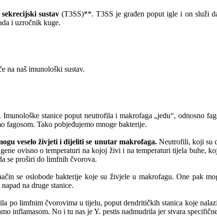
 sekrecijski sustav
(T3SS)**. T3SS je građen poput igle i on služi da 
ada i uzročnik kuge.
če na naš imunološki sustav.
Imunološke stanice poput neutrofila i makrofaga „jedu“, odnosno fagoci
vamo fagosom. Tako pobjeđujemo mnoge bakterije.
ogu veselo živjeti i dijeliti se unutar makrofaga.
Neutrofili, koji su
gene ovisno o temperaturi na kojoj živi i na temperaturi tijela buhe, ko
da se proširi do limfnih čvorova.
način se oslobode bakterije koje su živjele u makrofagu. One pak m
 napad na druge stanice.
irila po limfnim čvorovima u tijelu, poput dendritičkih stanica koje n
mo inflamasom. No i tu nas je Y. pestis nadmudrila jer stvara specifič