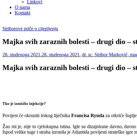
Linkovi
O nama
Kontakt
Striborove priče o cijepljenju
Majka svih zaraznih bolesti – drugi dio – s
28. studenoga 2021.
28. studenoga 2021.
dr. sc. Stribor Marković, m
Majka svih zaraznih bolesti – drugi dio – s
Tko je izmislio injekcije?
Povijest će okruniti irskog liječnika
Francisa Rynda
za otkriće šuplje
Žao mi je, nije to cjelokupna istina. Igle su dizajnirane davno, davn
Ispod velike tuge i straha izronila je Atlantida povijesti strateške ig