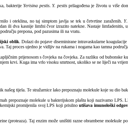
ka, bakterije
Yerisina pestis
.
Y. pestis
prilagođena je životu u više do
nilo i oteklina, no taj simptom javlja se tek u četvrtine zaraženih.
Y
 dan ili dva kasnije limfni čvor izrazito natekne. Nastaje limfadenitis
području prepona, pod pazusima ili na vratu.
ijski oblik
. Dolazi do pojave diseminirane intravaskularne koagulacij
iva. Taj proces ujedno je vidljiv na rukama i nogama kao tamna područj
kapljičnim prijenosom s čovjeka na čovjeka. Za razliku od bubonske ku
em krvi. Kuga ima vrlo visoku smrtnost, ukoliko se ne liječi na vrijeme
k našeg tijela. Te stražarnice lako prepoznaju molekule koje su dio bakt
mah prepoznaje molekule u bakterijskom plaštu koji nazivamo LPS. LPS
kemijski promijenila svoj LPS koji prisilno
utišava imunološki odgov
teine (proteaza). Taj enzim može uništiti razne obrambene molekule p