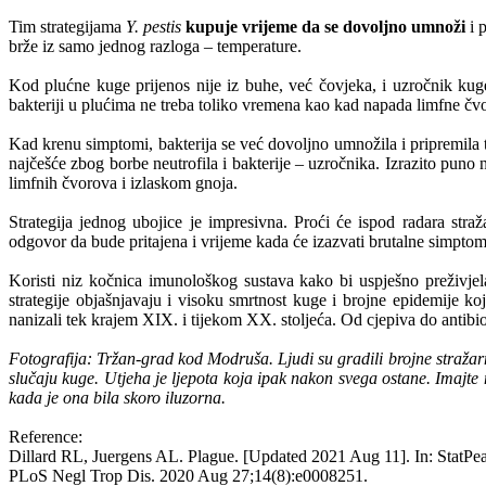
Tim strategijama
Y. pestis
kupuje vrijeme
da se dovoljno umnoži
i p
brže iz samo jednog razloga – temperature.
Kod plućne kuge prijenos nije iz buhe, već čovjeka, i uzročnik ku
bakteriji u plućima ne treba toliko vremena kao kad napada limfne čv
Kad krenu simptomi, bakterija se već dovoljno umnožila i pripremila 
najčešće zbog borbe neutrofila i bakterije – uzročnika. Izrazito puno
limfnih čvorova i izlaskom gnoja.
Strategija jednog ubojice je impresivna. Proći će ispod radara st
odgovor da bude pritajena i vrijeme kada će izazvati brutalne simptome
Koristi niz kočnica imunološkog sustava kako bi uspješno preživj
strategije objašnjavaju i visoku smrtnost kuge i brojne epidemije koje
nanizali tek krajem XIX. i tijekom XX. stoljeća. Od cjepiva do antibiot
Fotografija: Tržan-grad kod Modruša. Ljudi su gradili brojne stražarn
slučaju kuge. Utjeha je ljepota koja ipak nakon svega ostane. Imajt
kada je ona bila skoro iluzorna.
Reference:
Dillard RL, Juergens AL. Plague. [Updated 2021 Aug 11]. In: StatPearl
PLoS Negl Trop Dis. 2020 Aug 27;14(8):e0008251.