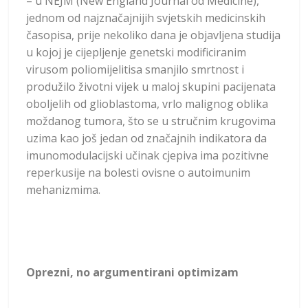
– u NEJM (New England Journal od Medicine),
jednom od najznačajnijih svjetskih medicinskih
časopisa, prije nekoliko dana je objavljena studija
u kojoj je cijepljenje genetski modificiranim
virusom poliomijelitisa smanjilo smrtnost i
produžilo životni vijek u maloj skupini pacijenata
oboljelih od glioblastoma, vrlo malignog oblika
moždanog tumora, što se u stručnim krugovima
uzima kao još jedan od značajnih indikatora da
imunomodulacijski učinak cjepiva ima pozitivne
reperkusije na bolesti ovisne o autoimunim
mehanizmima.
Oprezni, no argumentirani optimizam