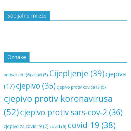
Socijalne mreže
Oznake
Cijepljenje
(39)
cjepiva
antivakseri
(6)
avaxi
(5)
cjepivo
(35)
(17)
cjepivo protiv covida19
(5)
cjepivo protiv koronavirusa
(52)
cjepivo protiv sars-cov-2
(36)
covid-19
(38)
cjepivo za covid19
(7)
covid
(6)