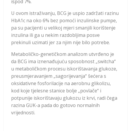
ispod 7%.
U ovom istraživanju, BCG je uspio zadržati razinu
HbA1c na oko 6% bez pomoći inzulinske pumpe,
pa su pacijenti u velikoj mjeri smanjili korištenje
inzulina ili ga u nekim razdobljima posve
prekinuli uzimati jer za njim nije bilo potrebe.
Metaboličko-genetičkom analizom utvrđeno je
da BCG ima iznenađujuću sposobnost „switcha“
u metaboličkom procesu iskorištavanja glukoze,
preusmjeravanjem „sagorijevanja“ šećera s
oksidativne fosforilacije na aerobnu glikolizu,
kod koje tjelesne stanice bolje „povlače“ i
potpunije iskorištavaju glukozu iz krvi, radi čega
razina GUK-a pada do gotovo normalnih
vrijednosti.