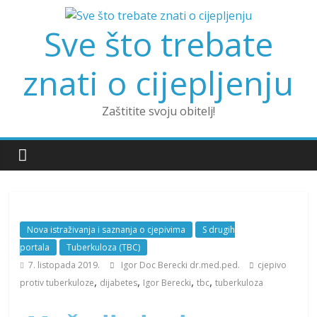
Sve što trebate
znati o cijepljenju
Zaštitite svoju obitelj!
Nova istraživanja i saznanja o cjepivima
S drugih
portala
Tuberkuloza (TBC)
7. listopada 2019.
Igor Doc Berecki dr.med.ped.
cjepivo
,
,
,
,
protiv tuberkuloze
dijabetes
Igor Berecki
tbc
tuberkuloza