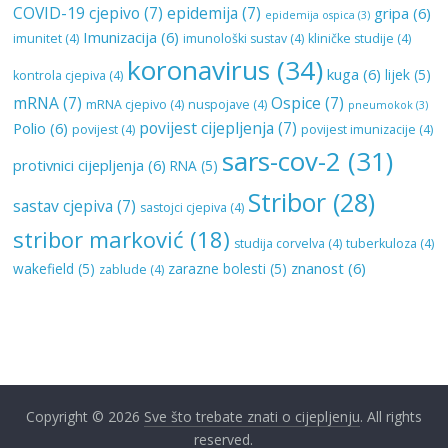
COVID-19 cjepivo
(7)
epidemija
(7)
gripa
(6)
epidemija ospica
(3)
Imunizacija
(6)
imunitet
(4)
imunološki sustav
(4)
kliničke studije
(4)
koronavirus
(34)
kuga
(6)
lijek
(5)
kontrola cjepiva
(4)
mRNA
(7)
Ospice
(7)
mRNA cjepivo
(4)
nuspojave
(4)
pneumokok
(3)
povijest cijepljenja
(7)
Polio
(6)
povijest
(4)
povijest imunizacije
(4)
sars-cov-2
(31)
protivnici cijepljenja
(6)
RNA
(5)
Stribor
(28)
sastav cjepiva
(7)
sastojci cjepiva
(4)
stribor marković
(18)
studija corvelva
(4)
tuberkuloza
(4)
znanost
(6)
wakefield
(5)
zarazne bolesti
(5)
zablude
(4)
Copyright © 2026
Sve što trebate znati o cijepljenju
. All rights
reserved.