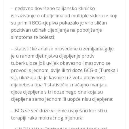
– nedavno dovršeno talijansko kliničko
istraživanje o oboljelima od multiple skleroze koji
su primili BCG-cjepivo pokazalo je vrlo sličan
pozitivan učinak cijepljenja na poboljšanje
simptoma te bolesti;
– statističke analize provedene u zemljama gdje
je u ranom djetinjstvu cijepljenje protiv
tuberkuloze još uvijek obavezno i masovno se
provodi s jednom, dvije ili tri doze BCG-a (Turska i
sl.), ukazuju da je kasnije u životu pojavnost
dijabetesa tipa 1 statistički značajno manja u
djece cijepljene s tri doze nego one koja su
cijepljena samo jednom ili uopće nisu cijepljena;
– BCG se već duže vrijeme uspješno koristi u
terapiji raka mokraćnog mjehura;