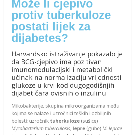
Može li cjepivo
protiv tuberkuloze
postati lijek za
dijabetes?
Harvardsko istraživanje pokazalo je
da BCG-cjepivo ima pozitivan
imunomodulacijski i metabolički
učinak na normalizaciju vrijednosti
glukoze u krvi kod dugogodišnjih
dijabetičara ovisnih o inzulinu
Mikobakterije, skupina mikroorganizama među
kojima se nalaze i uzročnici teških i ozbiljnih
bolesti: uzročnik
tuberkuloze
(sušice)
Mycobacterium tuberculosis
,
lepre
(gube)
M. leprae