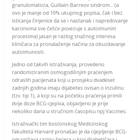
granulomatoza, Guillain-Barreov sindrom… (a
ovo je manje od 10% ukupnog popisa, čak i bez
isticanja činjenice da se i nastanak i napredovanje
karcinoma sve češće povezuje s autoimunim
procesima) jasan je razlog snažnog interesa
kliničara za pronalaženje načina za obuzdavanje
autoimunosti.
Jedno od takvih istraživanja, provedeno
randomiziranim osmogodišnjim praćenjem
odraslih pacijenata koji u prosjeku dvadeset
zadnjih godina imaju dijabetes ovisan o inzulinu
(tzv. tip 1), a koji su na početku praćenja primili
dvije doze BCG-cjepiva, objavljeno je prije
nekoliko dana u stručnom časopisu npj Vaccines.
Istraživački tim bostonskog Medicinskog
fakulteta Harvard pronašao je da cijepljenje BCG-
om snižava razinu šećera u krvi dijabetičara i