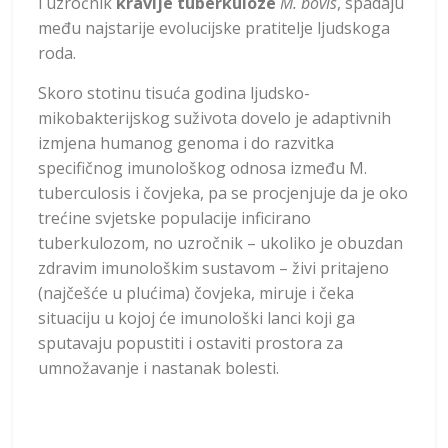
i uzročnik
kravlje tuberkuloze
M. bovis
, spadaju
među najstarije evolucijske pratitelje ljudskoga
roda.
Skoro stotinu tisuća godina ljudsko-
mikobakterijskog suživota dovelo je adaptivnih
izmjena humanog genoma i do razvitka
specifičnog imunološkog odnosa između M.
tuberculosis i čovjeka, pa se procjenjuje da je oko
trećine svjetske populacije inficirano
tuberkulozom, no uzročnik – ukoliko je obuzdan
zdravim imunološkim sustavom – živi pritajeno
(najčešće u plućima) čovjeka, miruje i čeka
situaciju u kojoj će imunološki lanci koji ga
sputavaju popustiti i ostaviti prostora za
umnožavanje i nastanak bolesti.