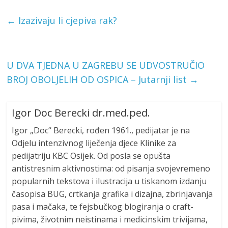
←
Izazivaju li cjepiva rak?
U DVA TJEDNA U ZAGREBU SE UDVOSTRUČIO
BROJ OBOLJELIH OD OSPICA – Jutarnji list
→
Igor Doc Berecki dr.med.ped.
Igor „Doc“ Berecki, rođen 1961., pedijatar je na
Odjelu intenzivnog liječenja djece Klinike za
pedijatriju KBC Osijek. Od posla se opušta
antistresnim aktivnostima: od pisanja svojevremeno
popularnih tekstova i ilustracija u tiskanom izdanju
časopisa BUG, crtkanja grafika i dizajna, zbrinjavanja
pasa i mačaka, te fejsbučkog blogiranja o craft-
pivima, životnim neistinama i medicinskim trivijama,