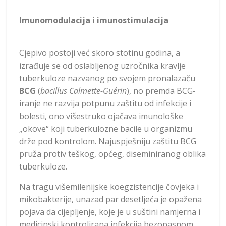
Imunomodulacija i imunostimulacija
Cjepivo postoji već skoro stotinu godina, a
izrađuje se od oslabljenog uzročnika kravlje
tuberkuloze nazvanog po svojem pronalazaču
BCG
(
bacillus Calmette-Guérin
), no premda BCG-
iranje ne razvija potpunu zaštitu od infekcije i
bolesti, ono višestruko ojačava imunološke
„okove“ koji tuberkulozne bacile u organizmu
drže pod kontrolom. Najuspješniju zaštitu BCG
pruža protiv teškog, općeg, diseminiranog oblika
tuberkuloze.
Na tragu višemilenijske koegzistencije čovjeka i
mikobakterije, unazad par desetljeća je opažena
pojava da cijepljenje, koje je u suštini namjerna i
medicinski kontrolirana infekcija bezopasnom