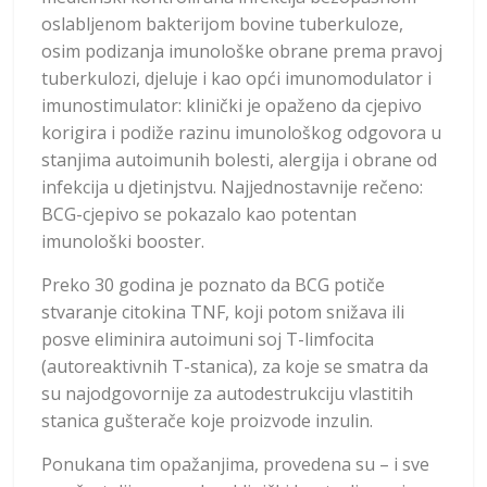
oslabljenom bakterijom bovine tuberkuloze,
osim podizanja imunološke obrane prema pravoj
tuberkulozi, djeluje i kao opći imunomodulator i
imunostimulator: klinički je opaženo da cjepivo
korigira i podiže razinu imunološkog odgovora u
stanjima autoimunih bolesti, alergija i obrane od
infekcija u djetinjstvu. Najjednostavnije rečeno:
BCG-cjepivo se pokazalo kao potentan
imunološki booster.
Preko 30 godina je poznato da BCG potiče
stvaranje citokina TNF, koji potom snižava ili
posve eliminira autoimuni soj T-limfocita
(autoreaktivnih T-stanica), za koje se smatra da
su najodgovornije za autodestrukciju vlastitih
stanica gušterače koje proizvode inzulin.
Ponukana tim opažanjima, provedena su – i sve