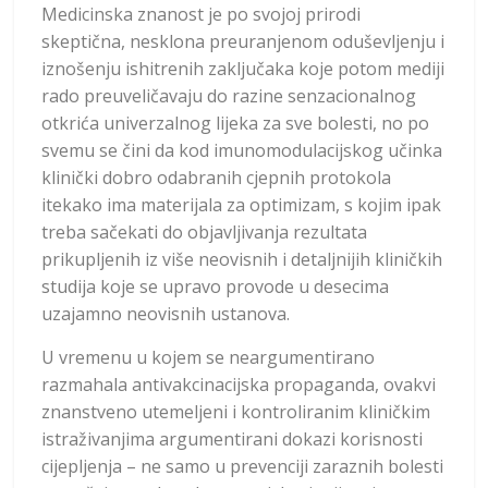
Medicinska znanost je po svojoj prirodi
skeptična, nesklona preuranjenom oduševljenju i
iznošenju ishitrenih zaključaka koje potom mediji
rado preuveličavaju do razine senzacionalnog
otkrića univerzalnog lijeka za sve bolesti, no po
svemu se čini da kod imunomodulacijskog učinka
klinički dobro odabranih cjepnih protokola
itekako ima materijala za optimizam, s kojim ipak
treba sačekati do objavljivanja rezultata
prikupljenih iz više neovisnih i detaljnijih kliničkih
studija koje se upravo provode u desecima
uzajamno neovisnih ustanova.
U vremenu u kojem se neargumentirano
razmahala antivakcinacijska propaganda, ovakvi
znanstveno utemeljeni i kontroliranim kliničkim
istraživanjima argumentirani dokazi korisnosti
cijepljenja – ne samo u prevenciji zaraznih bolesti