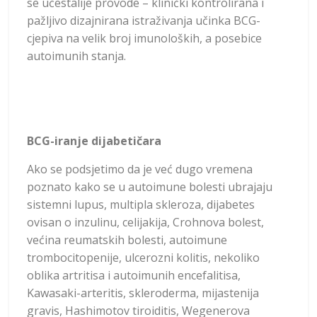
se učestalije provode – klinički kontrolirana i
pažljivo dizajnirana istraživanja učinka BCG-
cjepiva na velik broj imunoloških, a posebice
autoimunih stanja.
BCG-iranje dijabetičara
Ako se podsjetimo da je već dugo vremena
poznato kako se u autoimune bolesti ubrajaju
sistemni lupus, multipla skleroza, dijabetes
ovisan o inzulinu, celijakija, Crohnova bolest,
većina reumatskih bolesti, autoimune
trombocitopenije, ulcerozni kolitis, nekoliko
oblika artritisa i autoimunih encefalitisa,
Kawasaki-arteritis, skleroderma, mijastenija
gravis, Hashimotov tiroiditis, Wegenerova