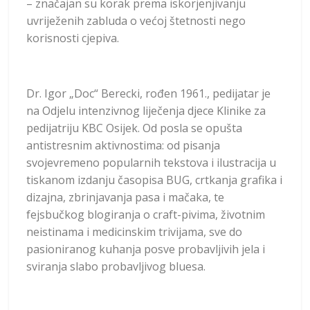
– značajan su korak prema iskorjenjivanju
uvriježenih zabluda o većoj štetnosti nego
korisnosti cjepiva.
Dr. Igor „Doc“ Berecki, rođen 1961., pedijatar je
na Odjelu intenzivnog liječenja djece Klinike za
pedijatriju KBC Osijek. Od posla se opušta
antistresnim aktivnostima: od pisanja
svojevremeno popularnih tekstova i ilustracija u
tiskanom izdanju časopisa BUG, crtkanja grafika i
dizajna, zbrinjavanja pasa i mačaka, te
fejsbučkog blogiranja o craft-pivima, životnim
neistinama i medicinskim trivijama, sve do
pasioniranog kuhanja posve probavljivih jela i
sviranja slabo probavljivog bluesa.