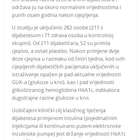
održava ju na skoro normalnim vrijednostima i
punih osam godina nakon cijepljenja.
U studiju je uključeno 282 osobe (211 s
dijabetesom i 71 zdrava osoba u kontrolnoj
skupini). Od 211 dijabetičara, 52 su primila
cjepivo, a ostali placebo. Nakon primjene dvije
doze cjepiva u razmaku od četiri tjedna, kod svih
cijepljenih dijabetičkih pacijenata uključenih u
istraživanje opažen je pad aktualne vrijednosti
GUK-a (glukoze u krvi), kao i pad vrijednosti
glikoliziranog hemoglobina HbA1c, indikatora
dugotrajne razine glukoze u krvi.
Uobičajeni klinički cilj klasičnog liječenja
dijabetesa primjenom inzulina (pojedinačnim
injekcijama ili kontinuirano putem elektronske
inzulinske pumpe) jest držanje vrijednosti HbA1c