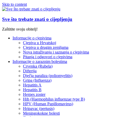
Skip to content
Sve što trebate znati o cijepljenju
Zaštitite svoju obitelj!
Informacije o cjepivima
Cjepiva u Hrvatskoj
Cjepiva u drugim zemljama
Nova istraživanja i saznanja o cjepivima
Pitanja i odgovori o cjepivima
Informacije o zaraznim bolestima
Crvenka (Rubela)
Difterija
Dječja paraliza (poliomyelitis)
Gripa (Influenza)
Hepatitis A
Hepatitis B
Herpes zoster
Hib (Haemophilus influenzae type B)
HPV (Human Papillomavirus)
Hripavac (pertusis)
Meningokokne bolesti