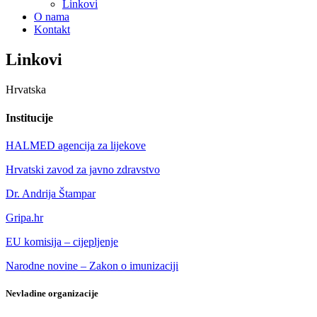
Linkovi
O nama
Kontakt
Linkovi
Hrvatska
Institucije
HALMED agencija za lijekove
Hrvatski zavod za javno zdravstvo
Dr. Andrija Štampar
Gripa.hr
EU komisija – cijepljenje
Narodne novine – Zakon o imunizaciji
Nevladine organizacije