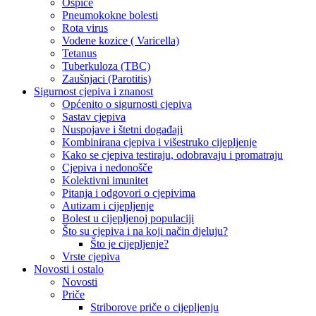
Ospice
Pneumokokne bolesti
Rota virus
Vodene kozice ( Varicella)
Tetanus
Tuberkuloza (TBC)
Zaušnjaci (Parotitis)
Sigurnost cjepiva i znanost
Općenito o sigurnosti cjepiva
Sastav cjepiva
Nuspojave i štetni događaji
Kombinirana cjepiva i višestruko cijepljenje
Kako se cjepiva testiraju, odobravaju i promatraju
Cjepiva i nedonošče
Kolektivni imunitet
Pitanja i odgovori o cjepivima
Autizam i cijepljenje
Bolest u cijepljenoj populaciji
Što su cjepiva i na koji način djeluju?
Što je cijepljenje?
Vrste cjepiva
Novosti i ostalo
Novosti
Priče
Striborove priče o cijepljenju