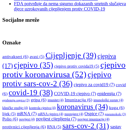
FDA potvrđuje da nema sigurno dokazanih smrtnih slučajeva
djece uzrokovanih cijepljenjem protiv COVID-19
Socijalne mreže
Oznake
Cijepljenje
(39)
cjepiva
antivakseri
(6)
avaxi
(5)
cjepivo
cjepivo
(35)
(17)
cjepivo protiv covida19
(5)
protiv koronavirusa
(52)
cjepivo
protiv sars-cov-2
(36)
cjepivo za covid19
(7)
covid
covid-19
(38)
COVID-19 cjepivo
(7)
epidemija
(7)
(6)
gripa
(6)
Imunizacija
(6)
imunitet
(4)
imunološki sustav
(4)
epidemija ospica
(3)
koronavirus
(34)
kuga
(6)
kliničke studije
(4)
kontrola cjepiva
(4)
mRNA
(7)
Ospice
(7)
lijek
(5)
mRNA cjepivo
(4)
nuspojave
(4)
pneumokok
(3)
povijest cijepljenja
(7)
Polio
(6)
povijest
(4)
povijest imunizacije
(4)
sars-cov-2
(31)
sastav
protivnici cijepljenja
(6)
RNA
(5)