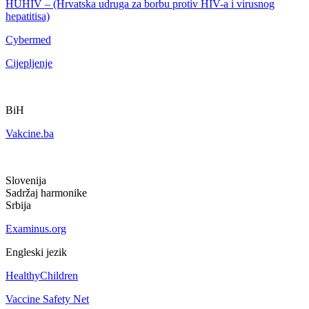
HUHIV – (Hrvatska udruga za borbu protiv HIV-a i virusnog
hepatitisa)
Cybermed
Cijepljenje
BiH
Vakcine.ba
Slovenija
Sadržaj harmonike
Srbija
Examinus.org
Engleski jezik
HealthyChildren
Vaccine Safety Net