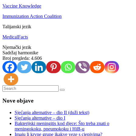
Vaccine Knowledge
Immunization Action Coalition
Talijanski jezik
MedicalFacts
Njemački jezik
Sadržaj harmonike
Broj pregleda:
4.606
Nove objave
Sjećanja alternative – dio II (duži tekst)
Sjećanja alternative – dio I
Bakterijski meningitis kod djece: Što treba znati o
meningokoku, pneumokoku i HiB-u
Imaju li krvne grupe ikakve veze s cjepivima?