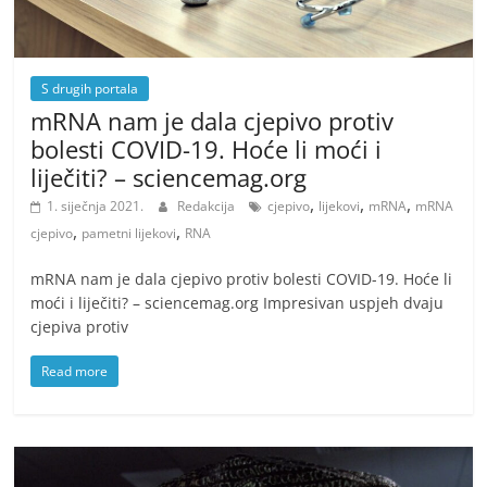
S drugih portala
mRNA nam je dala cjepivo protiv
bolesti COVID-19. Hoće li moći i
liječiti? – sciencemag.org
,
,
,
1. siječnja 2021.
Redakcija
cjepivo
lijekovi
mRNA
mRNA
,
,
cjepivo
pametni lijekovi
RNA
mRNA nam je dala cjepivo protiv bolesti COVID-19. Hoće li
moći i liječiti? – sciencemag.org Impresivan uspjeh dvaju
cjepiva protiv
Read more