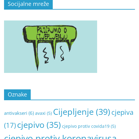
Socijalne mreže
Oznake
Cijepljenje
(39)
cjepiva
antivakseri
(6)
avaxi
(5)
cjepivo
(35)
(17)
cjepivo protiv covida19
(5)
cjepivo protiv koronavirusa