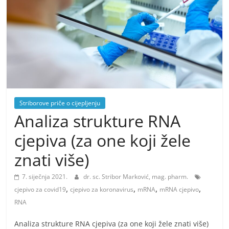
Striborove priče o cijepljenju
Analiza strukture RNA
cjepiva (za one koji žele
znati više)
7. siječnja 2021.
dr. sc. Stribor Marković, mag. pharm.
,
,
,
,
cjepivo za covid19
cjepivo za koronavirus
mRNA
mRNA cjepivo
RNA
Analiza strukture RNA cjepiva (za one koji žele znati više)