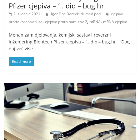
Pfizer cjepiva – 1. dio – bug.hr
2. siječnja 2021.
Igor Doc Berecki dr.med.ped.
cjepivo
,
,
,
protiv koronavirusa
cjepivo protiv sars-cov-2
mRNA
mRNA cjepivo
Mehanizam djelovanja, kemijski sastav i reverzni
inženjering Biontech Pfizer cjepiva – 1. dio – bug.hr “Doc,
daj već više
Read more