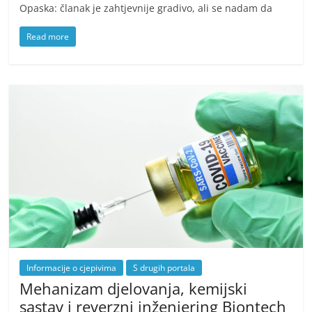
Opaska: članak je zahtjevnije gradivo, ali se nadam da
Read more
Informacije o cjepivima
S drugih portala
Mehanizam djelovanja, kemijski
sastav i reverzni inženjering Biontech