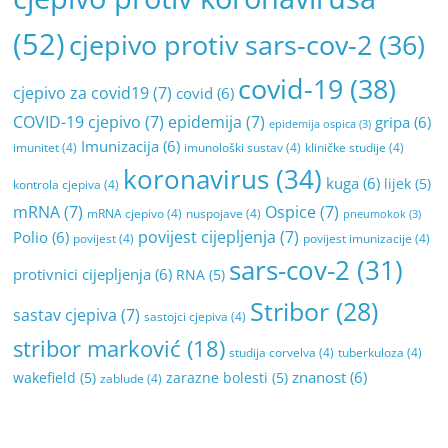
(52)
cjepivo protiv sars-cov-2
(36)
covid-19
(38)
cjepivo za covid19
(7)
covid
(6)
COVID-19 cjepivo
(7)
epidemija
(7)
gripa
(6)
epidemija ospica
(3)
Imunizacija
(6)
imunitet
(4)
imunološki sustav
(4)
kliničke studije
(4)
koronavirus
(34)
kuga
(6)
lijek
(5)
kontrola cjepiva
(4)
mRNA
(7)
Ospice
(7)
mRNA cjepivo
(4)
nuspojave
(4)
pneumokok
(3)
povijest cijepljenja
(7)
Polio
(6)
povijest
(4)
povijest imunizacije
(4)
sars-cov-2
(31)
protivnici cijepljenja
(6)
RNA
(5)
Stribor
(28)
sastav cjepiva
(7)
sastojci cjepiva
(4)
stribor marković
(18)
studija corvelva
(4)
tuberkuloza
(4)
znanost
(6)
wakefield
(5)
zarazne bolesti
(5)
zablude
(4)