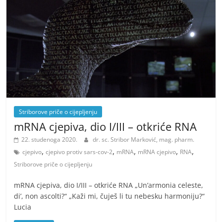
Striborove priče o cijepljenju
mRNA cjepiva, dio I/III – otkriće RNA
22. studenoga 2020.
dr. sc. Stribor Marković, mag. pharm.
,
,
,
,
,
cjepivo
cjepivo protiv sars-cov-2
mRNA
mRNA cjepivo
RNA
Striborove priče o cijepljenju
mRNA cjepiva, dio I/III – otkriće RNA „Un’armonia celeste,
di’, non ascolti?“ „Kaži mi, čuješ li tu nebesku harmoniju?“
Lucia