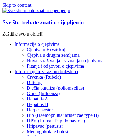
Skip to content
Sve što trebate znati o cijepljenju
Zaštitite svoju obitelj!
Informacije o cjepivima
Cjepiva u Hrvatskoj
Cjepiva u drugim zemljama
Nova istraživanja i saznanja o cjepivima
Pitanja i odgovori o cjepivima
Informacije o zaraznim bolestima
Crvenka (Rubela)
Difterija
Dječja paraliza (poliomyelitis)
Gripa (Influenza)
Hepatitis A
Hepatitis B
Herpes zoster
Hib (Haemophilus influenzae type B)
HPV (Human Papillomavirus)
Hripavac (pertusis)
Meningokokne bolesti