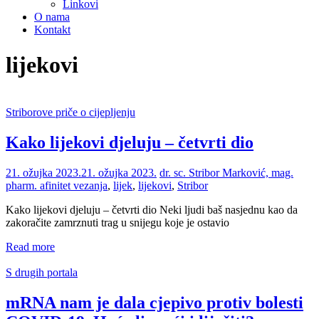
Linkovi
O nama
Kontakt
lijekovi
Striborove priče o cijepljenju
Kako lijekovi djeluju – četvrti dio
21. ožujka 2023.
21. ožujka 2023.
dr. sc. Stribor Marković, mag.
pharm.
afinitet vezanja
,
lijek
,
lijekovi
,
Stribor
Kako lijekovi djeluju – četvrti dio Neki ljudi baš nasjednu kao da
zakoračite zamrznuti trag u snijegu koje je ostavio
Read more
S drugih portala
mRNA nam je dala cjepivo protiv bolesti