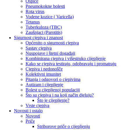
Ospice
Pneumokokne bolesti
Rota virus
Vodene kozice ( Varicella)
Tetanus
Tuberkuloza (TBC)
Zaušnjaci (Parotitis)
Sigurnost cjepiva i znanost
Općenito o sigurnosti cjepiva
Sastav cjepiva
Nuspojave i štetni događaji
Kombinirana cjepiva i višestruko cijepljenje
Kako se cjepiva testiraju, odobravaju i promatraju
Cjepiva i nedonošče
Kolektivni imunitet
Pitanja i odgovori o cjepivima
Autizam i cijepljenje
Bolest u cijepljenoj populaciji
Što su cjepiva i na koji način djeluju?
Što je cijepljenje?
Vrste cjepiva
Novosti i ostalo
Novosti
Priče
Striborove priče o cijepljenju