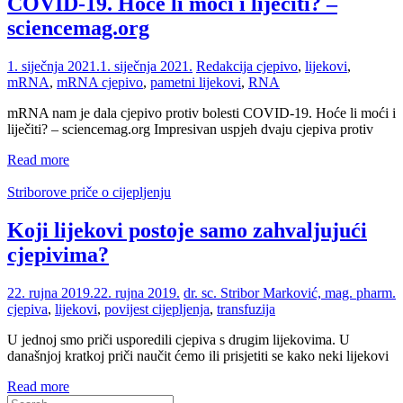
COVID-19. Hoće li moći i liječiti? –
sciencemag.org
1. siječnja 2021.
1. siječnja 2021.
Redakcija
cjepivo
,
lijekovi
,
mRNA
,
mRNA cjepivo
,
pametni lijekovi
,
RNA
mRNA nam je dala cjepivo protiv bolesti COVID-19. Hoće li moći i
liječiti? – sciencemag.org Impresivan uspjeh dvaju cjepiva protiv
Read more
Striborove priče o cijepljenju
Koji lijekovi postoje samo zahvaljujući
cjepivima?
22. rujna 2019.
22. rujna 2019.
dr. sc. Stribor Marković, mag. pharm.
cjepiva
,
lijekovi
,
povijest cijepljenja
,
transfuzija
U jednoj smo priči usporedili cjepiva s drugim lijekovima. U
današnjoj kratkoj priči naučit ćemo ili prisjetiti se kako neki lijekovi
Read more