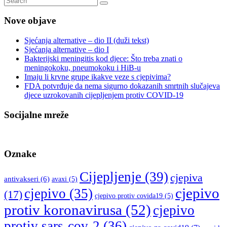
Nove objave
Sjećanja alternative – dio II (duži tekst)
Sjećanja alternative – dio I
Bakterijski meningitis kod djece: Što treba znati o
meningokoku, pneumokoku i HiB-u
Imaju li krvne grupe ikakve veze s cjepivima?
FDA potvrđuje da nema sigurno dokazanih smrtnih slučajeva
djece uzrokovanih cijepljenjem protiv COVID-19
Socijalne mreže
Oznake
Cijepljenje
(39)
cjepiva
antivakseri
(6)
avaxi
(5)
cjepivo
cjepivo
(35)
(17)
cjepivo protiv covida19
(5)
protiv koronavirusa
(52)
cjepivo
protiv sars-cov-2
(36)