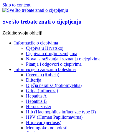
Skip to content
Sve što trebate znati o cijepljenju
Zaštitite svoju obitelj!
Informacije o cjepivima
Cjepiva u Hrvatskoj
Cjepiva u drugim zemljama
Nova istraživanja i saznanja o cjepivima
Pitanja i odgovori o cjepivima
Informacije o zaraznim bolestima
Crvenka (Rubela)
Difterija
Dječja paraliza (poliomyelitis)
Gripa (Influenza)
Hepatitis A
Hepatitis B
Herpes zoster
Hib (Haemophilus influenzae type B)
HPV (Human Papillomavirus)
Hripavac (pertusis)
Meningokokne bolesti