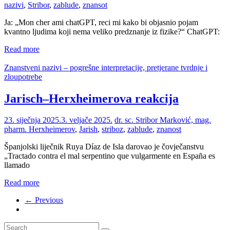
nazivi
,
Stribor
,
zablude
,
znansot
Ja: „Mon cher ami chatGPT, reci mi kako bi objasnio pojam
kvantno ljudima koji nema veliko predznanje iz fizike?“ ChatGPT:
Read more
Znanstveni nazivi – pogrešne interpretacije, pretjerane tvrdnje i
zloupotrebe
Jarisch–Herxheimerova reakcija
23. siječnja 2025.
3. veljače 2025.
dr. sc. Stribor Marković, mag.
pharm.
Herxheimerov
,
Jarish
,
striboz
,
zablude
,
znanost
Španjolski liječnik Ruya Díaz de Isla darovao je čovječanstvu
„Tractado contra el mal serpentino que vulgarmente en España es
llamado
Read more
← Previous