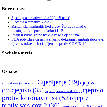
Nove objave
Sjećanja alternative – dio II (duži tekst)
Sjećanja alternative – dio I
Bakterijski meningitis kod djece: Što treba znati o
meningokoku, pneumokoku i HiB-u
Imaju li krvne grupe ikakve veze s cjepivima?
FDA potvrđuje da nema sigurno dokazanih smrtnih slučajeva
djece uzrokovanih cijepljenjem protiv COVID-19
Socijalne mreže
Oznake
Cijepljenje
(39)
cjepiva
antivakseri
(6)
avaxi
(5)
cjepivo
cjepivo
(35)
(17)
cjepivo protiv covida19
(5)
protiv koronavirusa
(52)
cjepivo
protiv sars-cov-2
(36)
cjepivo za covid19
(7)
covid