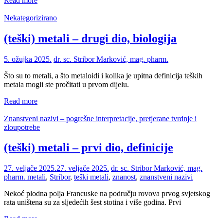
Read more
Nekategorizirano
(teški) metali – drugi dio, biologija
5. ožujka 2025.
dr. sc. Stribor Marković, mag. pharm.
Što su to metali, a što metaloidi i kolika je upitna definicija teških
metala mogli ste pročitati u prvom dijelu.
Read more
Znanstveni nazivi – pogrešne interpretacije, pretjerane tvrdnje i
zloupotrebe
(teški) metali – prvi dio, definicije
27. veljače 2025.
27. veljače 2025.
dr. sc. Stribor Marković, mag.
pharm.
metali
,
Stribor
,
teški metali
,
znanost
,
znanstveni nazivi
Nekoć plodna polja Francuske na području rovova prvog svjetskog
rata uništena su za sljedećih šest stotina i više godina. Prvi