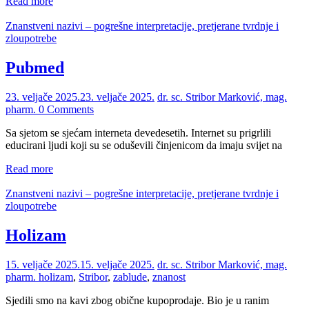
Read more
Znanstveni nazivi – pogrešne interpretacije, pretjerane tvrdnje i
zloupotrebe
Pubmed
23. veljače 2025.
23. veljače 2025.
dr. sc. Stribor Marković, mag.
pharm.
0 Comments
Sa sjetom se sjećam interneta devedesetih. Internet su prigrlili
educirani ljudi koji su se oduševili činjenicom da imaju svijet na
Read more
Znanstveni nazivi – pogrešne interpretacije, pretjerane tvrdnje i
zloupotrebe
Holizam
15. veljače 2025.
15. veljače 2025.
dr. sc. Stribor Marković, mag.
pharm.
holizam
,
Stribor
,
zablude
,
znanost
Sjedili smo na kavi zbog obične kupoprodaje. Bio je u ranim