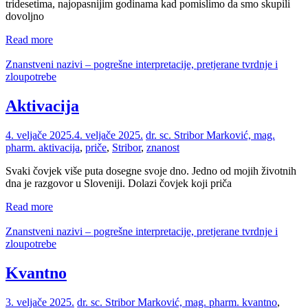
tridesetima, najopasnijim godinama kad pomislimo da smo skupili
dovoljno
Read more
Znanstveni nazivi – pogrešne interpretacije, pretjerane tvrdnje i
zloupotrebe
Aktivacija
4. veljače 2025.
4. veljače 2025.
dr. sc. Stribor Marković, mag.
pharm.
aktivacija
,
priče
,
Stribor
,
znanost
Svaki čovjek više puta dosegne svoje dno. Jedno od mojih životnih
dna je razgovor u Sloveniji. Dolazi čovjek koji priča
Read more
Znanstveni nazivi – pogrešne interpretacije, pretjerane tvrdnje i
zloupotrebe
Kvantno
3. veljače 2025.
dr. sc. Stribor Marković, mag. pharm.
kvantno
,