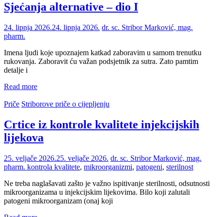
Sjećanja alternative – dio I
24. lipnja 2026.
24. lipnja 2026.
dr. sc. Stribor Marković, mag.
pharm.
Imena ljudi koje upoznajem katkad zaboravim u samom trenutku
rukovanja. Zaboravit ću važan podsjetnik za sutra. Zato pamtim
detalje i
Read more
Priče
Striborove priče o cijepljenju
Crtice iz kontrole kvalitete injekcijskih
lijekova
25. veljače 2026.
25. veljače 2026.
dr. sc. Stribor Marković, mag.
pharm.
kontrola kvalitete
,
mikroorganizmi
,
patogeni
,
sterilnost
Ne treba naglašavati zašto je važno ispitivanje sterilnosti, odsutnosti
mikroorganizama u injekcijskim lijekovima. Bilo koji zalutali
patogeni mikroorganizam (onaj koji