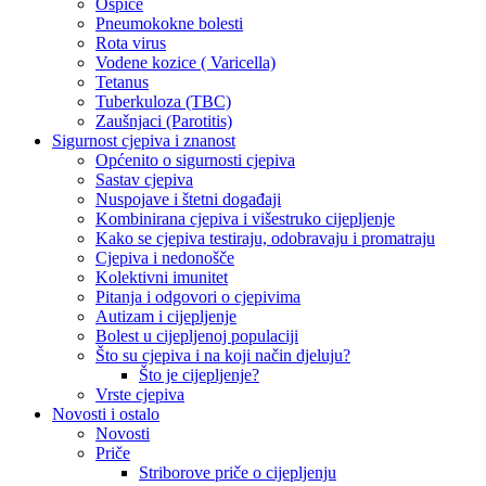
Ospice
Pneumokokne bolesti
Rota virus
Vodene kozice ( Varicella)
Tetanus
Tuberkuloza (TBC)
Zaušnjaci (Parotitis)
Sigurnost cjepiva i znanost
Općenito o sigurnosti cjepiva
Sastav cjepiva
Nuspojave i štetni događaji
Kombinirana cjepiva i višestruko cijepljenje
Kako se cjepiva testiraju, odobravaju i promatraju
Cjepiva i nedonošče
Kolektivni imunitet
Pitanja i odgovori o cjepivima
Autizam i cijepljenje
Bolest u cijepljenoj populaciji
Što su cjepiva i na koji način djeluju?
Što je cijepljenje?
Vrste cjepiva
Novosti i ostalo
Novosti
Priče
Striborove priče o cijepljenju