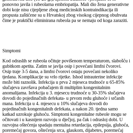
ponovno javila i rubeolarna embriopatija. Mali dio žena generativne
dobi koje nisu cijepljene zbog medicinskih kontraindikacija ili
propusta zaštićene su u Hrvatskoj zbog visokog cijepnog obuhvata
čime je praktički eliminirana rubeola pa se nemaju od koga zaraziti.
Simptomi
Kod odraslih se rubeola očituje povišenom temperaturom, slabošću i
gubitkom apetita. Zatim se javlja osip i povećani limfni čvorovi.
Osip traje 3-5 dana, a limfni čvorovi ostaju povećani nekoliko
tjedana. Komplikacije su vrlo rijetke. Ishod intrauterine infekcije
može biti raznolik. Infekcija u prva 2 mjeseca trudnoće u 65-85%
slučajeva završava pobačajem ili multiplim kongenitalnim
anomalijama. Infekcija u 3. mjesecu trudnoće u 30-35% slučajeva
dovodi do pojedinačnih defekata- u prvom redu gluhoće i srčanih
mana. Infekcija u 4. mjesecu u 10% slučajeva dovodi do
pojedinačnih kongenitalnih defekata, a nakon 20. tjedna samo
katkad uzrokuje gluhoću. Simptomi kongenitalne rubeole mogu se
očitovati i u kasnijem razvoju u dječjoj, pa čak i odrasloj dobi. U
razvojna oštećenja spadaju mentalna retardacija, epilepsija, gluhoća,
poremećaj govora, oštećenja srca, glaukom, dijabetes, poremećaj