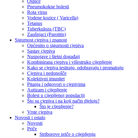
Ospice
Pneumokokne bolesti
Rota virus
Vodene kozice ( Varicella)
Tetanus
Tuberkuloza (TBC)
Zaušnjaci (Parotitis)
Sigurnost cjepiva i znanost
Općenito o sigurnosti cjepiva
Sastav cjepiva
Nuspojave i štetni događaji
Kombinirana cjepiva i višestruko cijepljenje
Kako se cjepiva testiraju, odobravaju i promatraju
Cjepiva i nedonošče
Kolektivni imunitet
Pitanja i odgovori o cjepivima
Autizam i cijepljenje
Bolest u cijepljenoj populaciji
Što su cjepiva i na koji način djeluju?
Što je cijepljenje?
Vrste cjepiva
Novosti i ostalo
Novosti
Priče
Striborove priče o cijepljenju