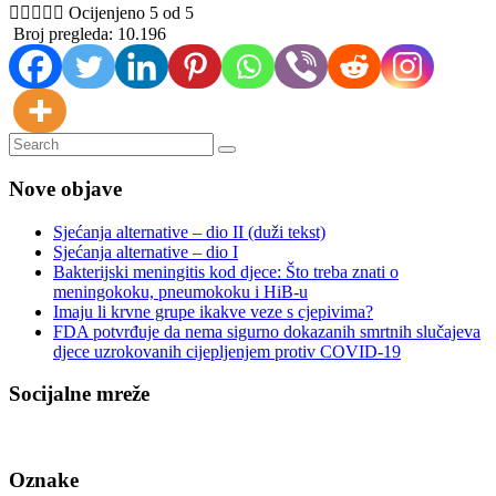





Ocijenjeno 5 od 5
Broj pregleda:
10.196
Nove objave
Sjećanja alternative – dio II (duži tekst)
Sjećanja alternative – dio I
Bakterijski meningitis kod djece: Što treba znati o
meningokoku, pneumokoku i HiB-u
Imaju li krvne grupe ikakve veze s cjepivima?
FDA potvrđuje da nema sigurno dokazanih smrtnih slučajeva
djece uzrokovanih cijepljenjem protiv COVID-19
Socijalne mreže
Oznake