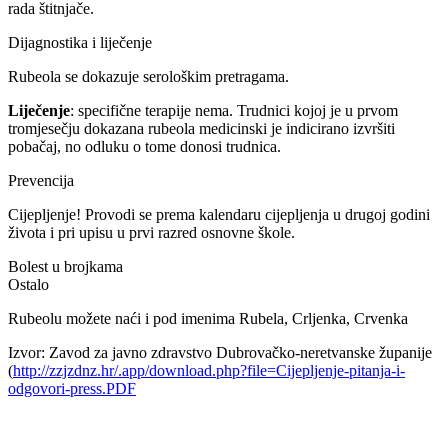
rada štitnjače.
Dijagnostika i liječenje
Rubeola se dokazuje serološkim pretragama.
Liječenje
: specifične terapije nema. Trudnici kojoj je u prvom
tromjesečju dokazana rubeola medicinski je indicirano izvršiti
pobačaj, no odluku o tome donosi trudnica.
Prevencija
Cijepljenje! Provodi se prema kalendaru cijepljenja u drugoj godini
života i pri upisu u prvi razred osnovne škole.
Bolest u brojkama
Ostalo
Rubeolu možete naći i pod imenima Rubela, Crljenka, Crvenka
Izvor: Zavod za javno zdravstvo Dubrovačko-neretvanske županije
(
http://zzjzdnz.hr/.app/download.php?file=Cijepljenje-pitanja-i-
odgovori-press.PDF