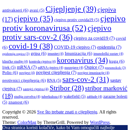
Cijepljenje
(39)
cjepiva
antivakseri
(6)
avaxi
(5)
cjepivo
cjepivo
(35)
(17)
cjepivo protiv covida19
(5)
protiv koronavirusa
(52)
cjepivo
protiv sars-cov-2
(36)
cjepivo za covid19
(7)
covid
covid-19
(38)
COVID-19 cjepivo
(7)
epidemija
(7)
(6)
gripa
(6)
Imunizacija
(6)
imunitet
(4)
imunološki sustav
(4)
epidemija ospica
(3)
koronavirus
(34)
kuga
(6)
kliničke studije
(4)
kontrola cjepiva
(4)
mRNA
(7)
Ospice
(7)
lijek
(5)
mRNA cjepivo
(4)
nuspojave
(4)
pneumokok
(3)
povijest cijepljenja
(7)
Polio
(6)
povijest
(4)
povijest imunizacije
(4)
sars-cov-2
(31)
sastav
protivnici cijepljenja
(6)
RNA
(5)
Stribor
(28)
stribor marković
cjepiva
(7)
sastojci cjepiva
(4)
(18)
wakefield
(5)
zarazne bolesti
studija corvelva
(4)
tuberkuloza
(4)
zablude
(4)
znanost
(6)
(5)
Copyright © 2026
Sve što trebate znati o cijepljenju
. All rights
reserved.
Theme:
ColorMag
by ThemeGrill. Powered by
WordPress
.
Ova stranica koristi kolačiće, kako bi Vam omogućili najbolje