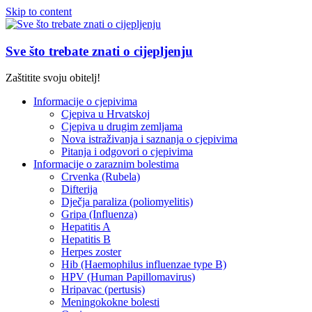
Skip to content
Sve što trebate znati o cijepljenju
Zaštitite svoju obitelj!
Informacije o cjepivima
Cjepiva u Hrvatskoj
Cjepiva u drugim zemljama
Nova istraživanja i saznanja o cjepivima
Pitanja i odgovori o cjepivima
Informacije o zaraznim bolestima
Crvenka (Rubela)
Difterija
Dječja paraliza (poliomyelitis)
Gripa (Influenza)
Hepatitis A
Hepatitis B
Herpes zoster
Hib (Haemophilus influenzae type B)
HPV (Human Papillomavirus)
Hripavac (pertusis)
Meningokokne bolesti