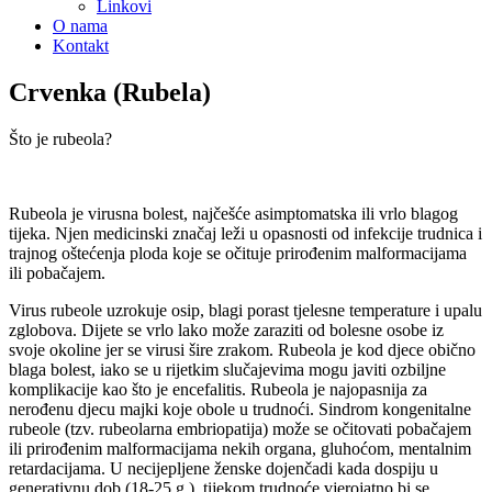
Linkovi
O nama
Kontakt
Crvenka (Rubela)
Što je rubeola?
Rubeola je virusna bolest, najčešće asimptomatska ili vrlo blagog
tijeka. Njen medicinski značaj leži u opasnosti od infekcije trudnica i
trajnog oštećenja ploda koje se očituje prirođenim malformacijama
ili pobačajem.
Virus rubeole uzrokuje osip, blagi porast tjelesne temperature i upalu
zglobova. Dijete se vrlo lako može zaraziti od bolesne osobe iz
svoje okoline jer se virusi šire zrakom. Rubeola je kod djece obično
blaga bolest, iako se u rijetkim slučajevima mogu javiti ozbiljne
komplikacije kao što je encefalitis. Rubeola je najopasnija za
nerođenu djecu majki koje obole u trudnoći. Sindrom kongenitalne
rubeole (tzv. rubeolarna embriopatija) može se očitovati pobačajem
ili prirođenim malformacijama nekih organa, gluhoćom, mentalnim
retardacijama. U necijepljene ženske dojenčadi kada dospiju u
generativnu dob (18-25 g.), tijekom trudnoće vjerojatno bi se