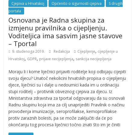
Cjepiva u Hrvatskoj
Općenito o sigurnosti cjepiva
S drugih
portala
Osnovana je Radna skupina za
izmjenu pravilnika o cijepljenju.
Voditeljica ima sasvim jasne stavove
– Tportal
,
9. studenoga 2019.
Redakcija
Cijepljenje
cijepljenje u
,
,
,
Hrvatskoj
GDPR
prijave necijepljenja
sankcija necijepljenja
Moraju li i kome liječnici prijaviti roditelje koji odbijaju cijepiti
svoju djecu? Unatoč nekolicini hrvatskih propisa o cijepljenju
djece, liječnici su i dalje u nedoumici kada im u ordinaciju
stupi roditelj – protivnik obveznog cjepiva za djecu. Iz
Ministarstva zdravstva za tportal odgovaraju da su osnovali
Radnu skupinu koja ima za cilj unaprijediti Pravilnik o načinu
provođenja imunizacije, seroprofilakse, kemoprofilakse
protiv zaraznih bolesti, pa se može zaključiti da će po
okončanju tog procesa liječnici točno znati što im je činiti