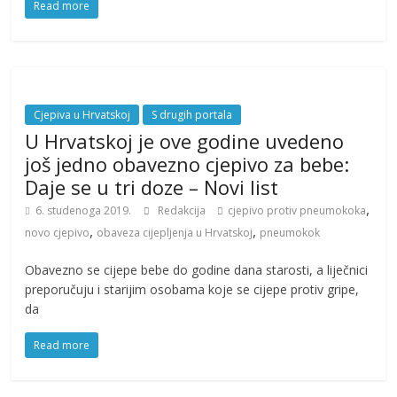
Read more
Cjepiva u Hrvatskoj
S drugih portala
U Hrvatskoj je ove godine uvedeno
još jedno obavezno cjepivo za bebe:
Daje se u tri doze – Novi list
,
6. studenoga 2019.
Redakcija
cjepivo protiv pneumokoka
,
,
novo cjepivo
obaveza cijepljenja u Hrvatskoj
pneumokok
Obavezno se cijepe bebe do godine dana starosti, a liječnici
preporučuju i starijim osobama koje se cijepe protiv gripe,
da
Read more