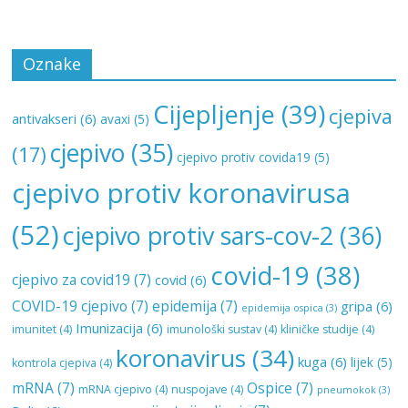
Oznake
Cijepljenje
(39)
cjepiva
antivakseri
(6)
avaxi
(5)
cjepivo
(35)
(17)
cjepivo protiv covida19
(5)
cjepivo protiv koronavirusa
(52)
cjepivo protiv sars-cov-2
(36)
covid-19
(38)
cjepivo za covid19
(7)
covid
(6)
COVID-19 cjepivo
(7)
epidemija
(7)
gripa
(6)
epidemija ospica
(3)
Imunizacija
(6)
imunitet
(4)
imunološki sustav
(4)
kliničke studije
(4)
koronavirus
(34)
kuga
(6)
lijek
(5)
kontrola cjepiva
(4)
mRNA
(7)
Ospice
(7)
mRNA cjepivo
(4)
nuspojave
(4)
pneumokok
(3)