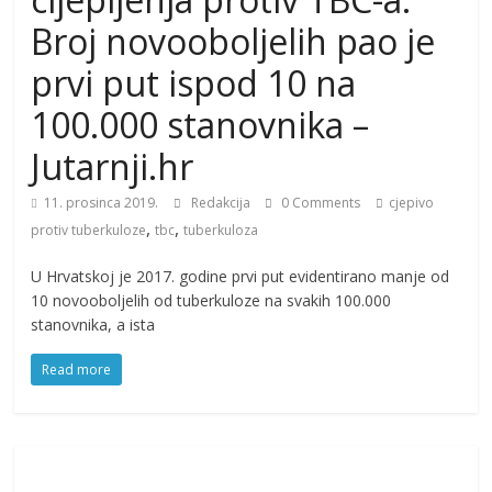
Broj novooboljelih pao je
prvi put ispod 10 na
100.000 stanovnika –
Jutarnji.hr
11. prosinca 2019.
Redakcija
0 Comments
cjepivo
,
,
protiv tuberkuloze
tbc
tuberkuloza
U Hrvatskoj je 2017. godine prvi put evidentirano manje od
10 novooboljelih od tuberkuloze na svakih 100.000
stanovnika, a ista
Read more