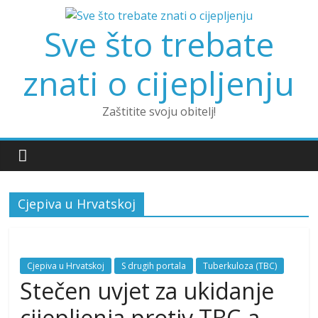
Skip
to
Sve što trebate
content
znati o cijepljenju
Zaštitite svoju obitelj!
Cjepiva u Hrvatskoj
Cjepiva u Hrvatskoj
S drugih portala
Tuberkuloza (TBC)
Stečen uvjet za ukidanje
cijepljenja protiv TBC-a.