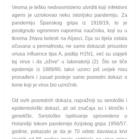
Veoma je teško nedvosmisleno utvrditi koji infektivni
agens je uzrokovao neku istorijsku pandemiju. Za
pandemiju Španskog gripa iz 1918/19, to je
postignuto ogromnim naporima naučnika, koji su u
tkivima žrtava bolesti na Aljasci, čija su tijela ostala
očuvana u permafrostu, ne samo dokazali prisustvo
virusa influence tipa A, podtip H1N1, već su uspjeli
taj virus i da „ožive“ u laboratoriji (2). Što se tiče
epidemije iz 1889/90, takvi uzorci još uvijek nisu
pronađeni i zasad postoje samo posredni dokazi o
tome koji je virus bio uzročnik.
Od ovih posrednih dokaza, najvažniji su serološki i
epidemiološki dokazi, ali od značaja su i klinički i
genetički. Serološko ispitivanje sprovedeno u
Holandiji tokom pandemije Azijskog gripa 1956/57.
godine, pokazalo je da je 70 odsto davalaca krvi