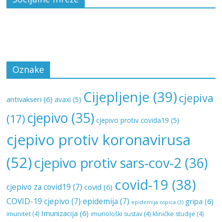
Oznake
Cijepljenje
(39)
cjepiva
antivakseri
(6)
avaxi
(5)
cjepivo
(35)
(17)
cjepivo protiv covida19
(5)
cjepivo protiv koronavirusa
(52)
cjepivo protiv sars-cov-2
(36)
covid-19
(38)
cjepivo za covid19
(7)
covid
(6)
COVID-19 cjepivo
(7)
epidemija
(7)
gripa
(6)
epidemija ospica
(3)
Imunizacija
(6)
imunitet
(4)
imunološki sustav
(4)
kliničke studije
(4)