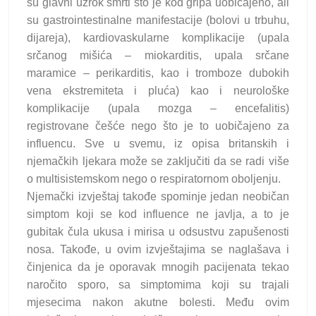
su glavni uzrok smrti što je kod gripa uobičajeno, ali
su gastrointestinalne manifestacije (bolovi u trbuhu,
dijareja), kardiovaskularne komplikacije (upala
srčanog mišića – miokarditis, upala srčane
maramice – perikarditis, kao i tromboze dubokih
vena ekstremiteta i pluća) kao i neurološke
komplikacije (upala mozga – encefalitis)
registrovane češće nego što je to uobičajeno za
influencu. Sve u svemu, iz opisa britanskih i
njemačkih ljekara može se zaključiti da se radi više
o multisistemskom nego o respiratornom oboljenju.
Njemački izvještaj takođe spominje jedan neobičan
simptom koji se kod influence ne javlja, a to je
gubitak čula ukusa i mirisa u odsustvu zapušenosti
nosa. Takođe, u ovim izvještajima se naglašava i
činjenica da je oporavak mnogih pacijenata tekao
naročito sporo, sa simptomima koji su trajali
mjesecima nakon akutne bolesti. Među ovim