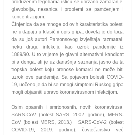
produženim tegobama ističu se ubrzano zamaranje,
glavobolja, nesanica i problemi sa pamćenjem i
koncentracijom.
Činjenica da se mnoge od ovih karakteristika bolesti
ne uklapaju u klasični opis gripa, dovela je do toga
da su još autori Parsonsovog izvještaja razmatrali
neku drugu infekciju kao uzrok pandemije iz
1889/90. U to vrijeme je glavni alternativni kandidat
bila denga, ali je uz današnja saznanja jasno da ta
tropska bolest koju prenose komarci ne može biti
uzrok ove pandemije. Sa pojavom bolesti COVID-
19, uočeno je da bi se mnogi simptomi Ruskog gripa
mogli objasniti upravo koronavirusnom infekcijom.
Osim opasnih i smrtonosnih, novih koronavirusa,
SARS-CoV (bolest SARS, 2002. godine), MERS-
CoV (bolest MERS, 2013.) i SARS-CoV-2 (bolest
COVID-19, 2019. godine), čovječanstvo već