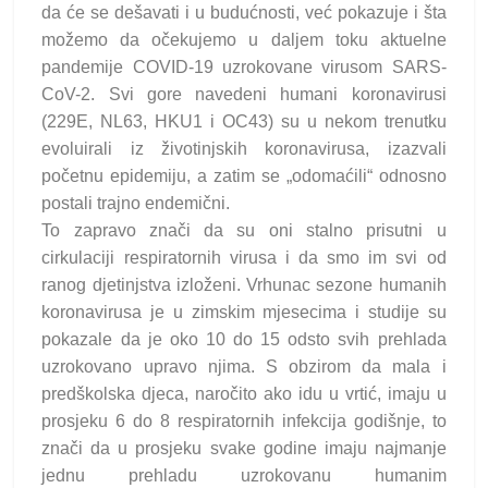
da će se dešavati i u budućnosti, već pokazuje i šta
možemo da očekujemo u daljem toku aktuelne
pandemije COVID-19 uzrokovane virusom SARS-
CoV-2. Svi gore navedeni humani koronavirusi
(229E, NL63, HKU1 i OC43) su u nekom trenutku
evoluirali iz životinjskih koronavirusa, izazvali
početnu epidemiju, a zatim se „odomaćili“ odnosno
postali trajno endemični.
To zapravo znači da su oni stalno prisutni u
cirkulaciji respiratornih virusa i da smo im svi od
ranog djetinjstva izloženi. Vrhunac sezone humanih
koronavirusa je u zimskim mjesecima i studije su
pokazale da je oko 10 do 15 odsto svih prehlada
uzrokovano upravo njima. S obzirom da mala i
predškolska djeca, naročito ako idu u vrtić, imaju u
prosjeku 6 do 8 respiratornih infekcija godišnje, to
znači da u prosjeku svake godine imaju najmanje
jednu prehladu uzrokovanu humanim