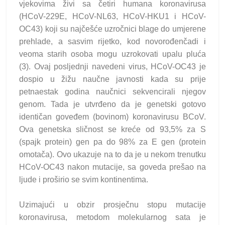
vjekovima živi sa četiri humana koronavirusa
(HCoV-229E, HCoV-NL63, HCoV-HKU1 i HCoV-
OC43) koji su najčešće uzročnici blage do umjerene
prehlade, a sasvim rijetko, kod novorođenčadi i
veoma starih osoba mogu uzrokovati upalu pluća
(3). Ovaj posljednji navedeni virus, HCoV-OC43 je
dospio u žižu naučne javnosti kada su prije
petnaestak godina naučnici sekvencirali njegov
genom. Tada je utvrđeno da je genetski gotovo
identičan goveđem (bovinom) koronavirusu BCoV.
Ova genetska sličnost se kreće od 93,5% za S
(spajk protein) gen pa do 98% za E gen (protein
omotača). Ovo ukazuje na to da je u nekom trenutku
HCoV-OC43 nakon mutacije, sa goveda prešao na
ljude i proširio se svim kontinentima.
Uzimajući u obzir prosječnu stopu mutacije
koronavirusa, metodom molekularnog sata je