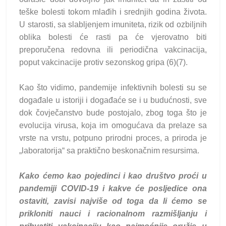
teške bolesti tokom mlađih i srednjih godina života.
U starosti, sa slabljenjem imuniteta, rizik od ozbiljnih
oblika bolesti će rasti pa će vjerovatno biti
preporučena redovna ili periodična vakcinacija,
poput vakcinacije protiv sezonskog gripa (6)(7).
Kao što vidimo, pandemije infektivnih bolesti su se
događale u istoriji i događaće se i u budućnosti, sve
dok čovječanstvo bude postojalo, zbog toga što je
evolucija virusa, koja im omogućava da prelaze sa
vrste na vrstu, potpuno prirodni proces, a priroda je
„laboratorija“ sa praktično beskonačnim resursima.
Kako ćemo kao pojedinci i kao društvo proći u
pandemiji COVID-19 i kakve će posljedice ona
ostaviti, zavisi najviše od toga da li ćemo se
prikloniti nauci i racionalnom razmišljanju i