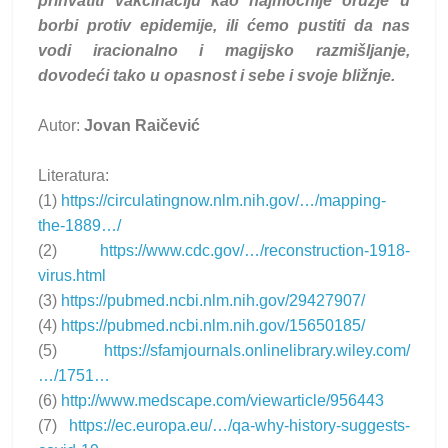
prihvatiti vakcinaciju kao najmoćnije oružje u
borbi protiv epidemije, ili ćemo pustiti da nas
vodi iracionalno i magijsko razmišljanje,
dovodeći tako u opasnost i sebe i svoje bližnje.
Autor:
Jovan Raičević
Literatura:
(1)
https://circulatingnow.nlm.nih.gov/…/mapping-
the-1889…/
(2)
https://www.cdc.gov/…/reconstruction-1918-
virus.html
(3)
https://pubmed.ncbi.nlm.nih.gov/29427907/
(4)
https://pubmed.ncbi.nlm.nih.gov/15650185/
(5)
https://sfamjournals.onlinelibrary.wiley.com/
…/1751…
(6)
http://www.medscape.com/viewarticle/956443
(7)
https://ec.europa.eu/…/qa-why-history-suggests-