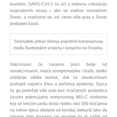
kovidom. SARS-CoV-2 će ući u redovnu cirkulaciju
respiratornih virusa i, ako se vratimo normalnom
životu, a vratićemo se, svi ćemo više puta u životu
preboljeti kovid.
Shematski prikaz širenja pojedinih koronavirusa
među životinjskim vrstama i konačno na čovjeka.
Vakcinisani će naravno proći bolje od
nevakcinisanih, imaće asimptomatske i blaže, rijetko
ozbiljnije oblike bolesti, dok će nevakcinisani
podnijeti najveću žrtvu u početnoj epidemiji. Djeca
će ga preležati više puta bez značajnijih posljedica
(izuzev potencijalno smrtonosnog MIS-C sindroma
koji se srećom javlja dosta rijetko, oko 300 slučajeva
na milion djece oboljele od kovida) stekavši tako do
odrasle dobi dovoljno jak imunitet da ih zaštiti od