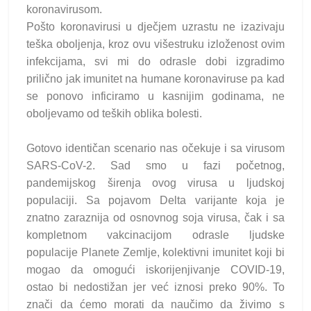
koronavirusom.
Pošto koronavirusi u dječjem uzrastu ne izazivaju
teška oboljenja, kroz ovu višestruku izloženost ovim
infekcijama, svi mi do odrasle dobi izgradimo
prilično jak imunitet na humane koronaviruse pa kad
se ponovo inficiramo u kasnijim godinama, ne
oboljevamo od teških oblika bolesti.
Gotovo identičan scenario nas očekuje i sa virusom
SARS-CoV-2. Sad smo u fazi početnog,
pandemijskog širenja ovog virusa u ljudskoj
populaciji. Sa pojavom Delta varijante koja je
znatno zaraznija od osnovnog soja virusa, čak i sa
kompletnom vakcinacijom odrasle ljudske
populacije Planete Zemlje, kolektivni imunitet koji bi
mogao da omogući iskorijenjivanje COVID-19,
ostao bi nedostižan jer već iznosi preko 90%. To
znači da ćemo morati da naučimo da živimo s