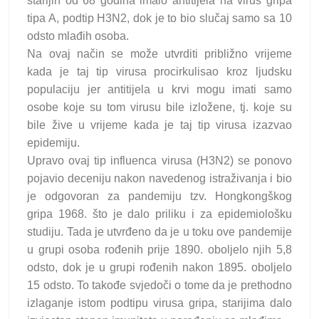
starijih od 68 godina imalo antitijela na virus gripa
tipa A, podtip H3N2, dok je to bio slučaj samo sa 10
odsto mlađih osoba.
Na ovaj način se može utvrditi približno vrijeme
kada je taj tip virusa procirkulisao kroz ljudsku
populaciju jer antitijela u krvi mogu imati samo
osobe koje su tom virusu bile izložene, tj. koje su
bile žive u vrijeme kada je taj tip virusa izazvao
epidemiju.
Upravo ovaj tip influenca virusa (H3N2) se ponovo
pojavio deceniju nakon navedenog istraživanja i bio
je odgovoran za pandemiju tzv. Hongkongškog
gripa 1968. što je dalo priliku i za epidemiološku
studiju. Tada je utvrđeno da je u toku ove pandemije
u grupi osoba rođenih prije 1890. oboljelo njih 5,8
odsto, dok je u grupi rođenih nakon 1895. oboljelo
15 odsto. To takođe svjedoči o tome da je prethodno
izlaganje istom podtipu virusa gripa, starijima dalo