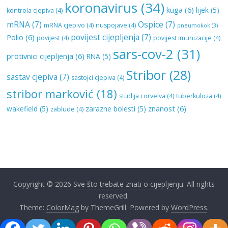
koronavirus
(34)
kuga
(6)
lijek
(5)
kontrola cjepiva
(4)
mRNA
(7)
Ospice
(7)
mRNA cjepivo
(4)
nuspojave
(4)
pneumokok
(3)
povijest cijepljenja
(7)
Polio
(6)
povijest
(4)
povijest imunizacije
(4)
sars-cov-2
(31)
protivnici cijepljenja
(6)
RNA
(5)
Stribor
(28)
sastav cjepiva
(7)
sastojci cjepiva
(4)
stribor marković
(18)
studija corvelva
(4)
tuberkuloza
(4)
znanost
(6)
wakefield
(5)
zarazne bolesti
(5)
zablude
(4)
Copyright © 2026
Sve što trebate znati o cijepljenju
. All rights
reserved.
Theme:
ColorMag
by ThemeGrill. Powered by
WordPress
.