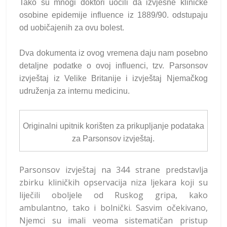
Tako su mnogi doktori uočili da izvjesne kliničke
osobine epidemije influence iz 1889/90. odstupaju
od uobičajenih za ovu bolest.
Dva dokumenta iz ovog vremena daju nam posebno
detaljne podatke o ovoj influenci, tzv. Parsonsov
izvještaj iz Velike Britanije i izvještaj Njemačkog
udruženja za internu medicinu.
Originalni upitnik korišten za prikupljanje podataka
za Parsonsov izvještaj.
Parsonsov izvještaj na 344 strane predstavlja
zbirku kliničkih opservacija niza ljekara koji su
liječili oboljele od Ruskog gripa, kako
ambulantno, tako i bolnički. Sasvim očekivano,
Njemci su imali veoma sistematičan pristup