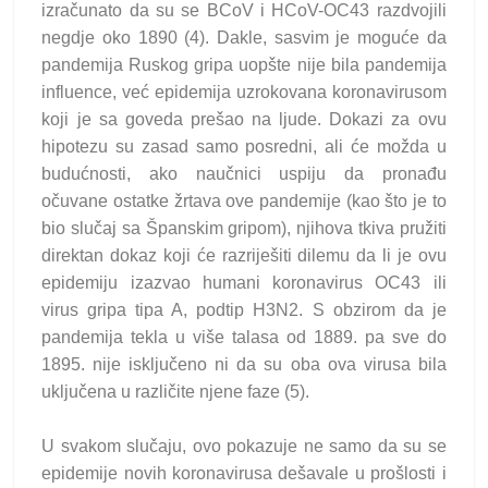
izračunato da su se BCoV i HCoV-OC43 razdvojili
negdje oko 1890 (4). Dakle, sasvim je moguće da
pandemija Ruskog gripa uopšte nije bila pandemija
influence, već epidemija uzrokovana koronavirusom
koji je sa goveda prešao na ljude. Dokazi za ovu
hipotezu su zasad samo posredni, ali će možda u
budućnosti, ako naučnici uspiju da pronađu
očuvane ostatke žrtava ove pandemije (kao što je to
bio slučaj sa Španskim gripom), njihova tkiva pružiti
direktan dokaz koji će razriješiti dilemu da li je ovu
epidemiju izazvao humani koronavirus OC43 ili
virus gripa tipa A, podtip H3N2. S obzirom da je
pandemija tekla u više talasa od 1889. pa sve do
1895. nije isključeno ni da su oba ova virusa bila
uključena u različite njene faze (5).
U svakom slučaju, ovo pokazuje ne samo da su se
epidemije novih koronavirusa dešavale u prošlosti i