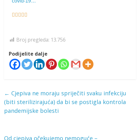
covid-19…





Broj pregleda:
13.756
Podijelite dalje
←
Cjepiva ne moraju spriječiti svaku infekciju
(biti sterilizirajuća) da bi se postigla kontrola
pandemijske bolesti
Od cjepiva očekujemo nemoguće –