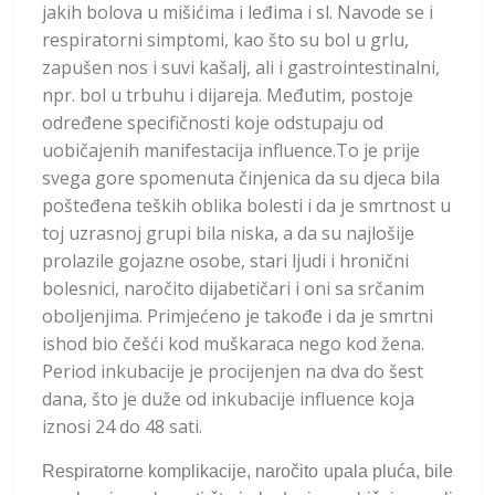
jakih bolova u mišićima i leđima i sl. Navode se i
respiratorni simptomi, kao što su bol u grlu,
zapušen nos i suvi kašalj, ali i gastrointestinalni,
npr. bol u trbuhu i dijareja. Međutim, postoje
određene specifičnosti koje odstupaju od
uobičajenih manifestacija influence.
To je prije
svega gore spomenuta činjenica da su djeca bila
pošteđena teških oblika bolesti i da je smrtnost u
toj uzrasnoj grupi bila niska, a da su najlošije
prolazile gojazne osobe, stari ljudi i hronični
bolesnici, naročito dijabetičari i oni sa srčanim
oboljenjima. Primjećeno je takođe i da je smrtni
ishod bio češći kod muškaraca nego kod žena.
Period inkubacije je procijenjen na dva do šest
dana, što je duže od inkubacije influence koja
iznosi 24 do 48 sati.
Respiratorne komplikacije, naročito upala pluća, bile