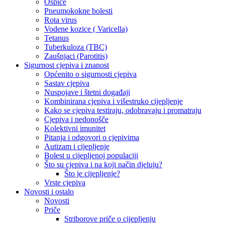
Ospice
Pneumokokne bolesti
Rota virus
Vodene kozice ( Varicella)
Tetanus
Tuberkuloza (TBC)
Zaušnjaci (Parotitis)
Sigurnost cjepiva i znanost
Općenito o sigurnosti cjepiva
Sastav cjepiva
Nuspojave i štetni događaji
Kombinirana cjepiva i višestruko cijepljenje
Kako se cjepiva testiraju, odobravaju i promatraju
Cjepiva i nedonošče
Kolektivni imunitet
Pitanja i odgovori o cjepivima
Autizam i cijepljenje
Bolest u cijepljenoj populaciji
Što su cjepiva i na koji način djeluju?
Što je cijepljenje?
Vrste cjepiva
Novosti i ostalo
Novosti
Priče
Striborove priče o cijepljenju