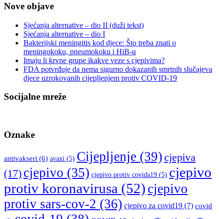
Nove objave
Sjećanja alternative – dio II (duži tekst)
Sjećanja alternative – dio I
Bakterijski meningitis kod djece: Što treba znati o
meningokoku, pneumokoku i HiB-u
Imaju li krvne grupe ikakve veze s cjepivima?
FDA potvrđuje da nema sigurno dokazanih smrtnih slučajeva
djece uzrokovanih cijepljenjem protiv COVID-19
Socijalne mreže
Oznake
Cijepljenje
(39)
cjepiva
antivakseri
(6)
avaxi
(5)
cjepivo
cjepivo
(35)
(17)
cjepivo protiv covida19
(5)
protiv koronavirusa
(52)
cjepivo
protiv sars-cov-2
(36)
cjepivo za covid19
(7)
covid