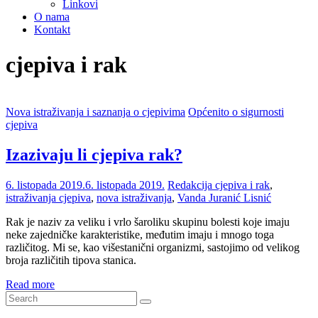
Linkovi
O nama
Kontakt
cjepiva i rak
Nova istraživanja i saznanja o cjepivima
Općenito o sigurnosti
cjepiva
Izazivaju li cjepiva rak?
6. listopada 2019.
6. listopada 2019.
Redakcija
cjepiva i rak
,
istraživanja cjepiva
,
nova istraživanja
,
Vanda Juranić Lisnić
Rak je naziv za veliku i vrlo šaroliku skupinu bolesti koje imaju
neke zajedničke karakteristike, međutim imaju i mnogo toga
različitog. Mi se, kao višestanični organizmi, sastojimo od velikog
broja različitih tipova stanica.
Read more