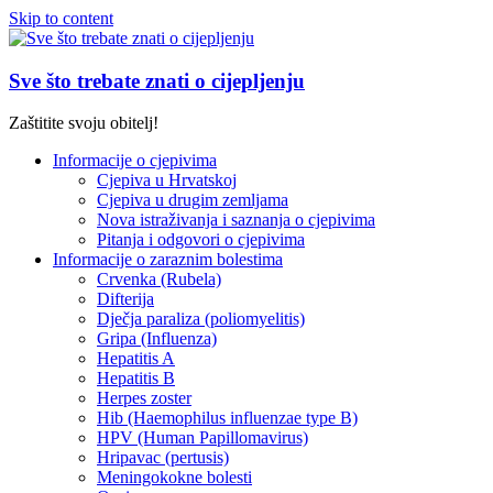
Skip to content
Sve što trebate znati o cijepljenju
Zaštitite svoju obitelj!
Informacije o cjepivima
Cjepiva u Hrvatskoj
Cjepiva u drugim zemljama
Nova istraživanja i saznanja o cjepivima
Pitanja i odgovori o cjepivima
Informacije o zaraznim bolestima
Crvenka (Rubela)
Difterija
Dječja paraliza (poliomyelitis)
Gripa (Influenza)
Hepatitis A
Hepatitis B
Herpes zoster
Hib (Haemophilus influenzae type B)
HPV (Human Papillomavirus)
Hripavac (pertusis)
Meningokokne bolesti