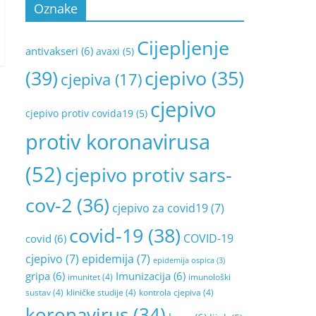
Oznake
Cijepljenje
antivakseri
(6)
avaxi
(5)
(39)
cjepivo
(35)
cjepiva
(17)
cjepivo
cjepivo protiv covida19
(5)
protiv koronavirusa
(52)
cjepivo protiv sars-
cov-2
(36)
cjepivo za covid19
(7)
covid-19
(38)
COVID-19
covid
(6)
cjepivo
(7)
epidemija
(7)
epidemija ospica
(3)
gripa
(6)
Imunizacija
(6)
imunitet
(4)
imunološki
sustav
(4)
kliničke studije
(4)
kontrola cjepiva
(4)
koronavirus
(34)