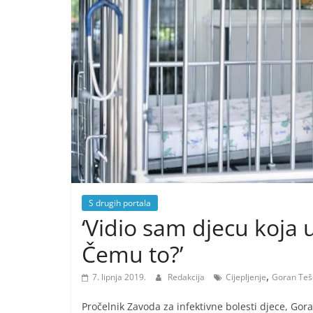
S drugih portala
‘Vidio sam djecu koja u
Čemu to?’
,
7. lipnja 2019.
Redakcija
Cijepljenje
Goran Teš
Pročelnik Zavoda za infektivne bolesti djece, Gor