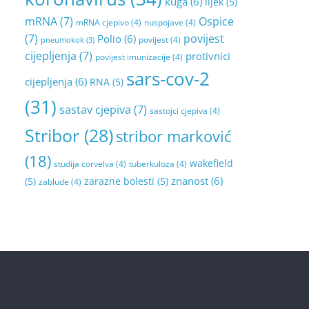
kuga
(6)
lijek
(5)
mRNA
(7)
Ospice
mRNA cjepivo
(4)
nuspojave
(4)
(7)
povijest
Polio
(6)
povijest
(4)
pneumokok
(3)
cijepljenja
(7)
protivnici
povijest imunizacije
(4)
sars-cov-2
cijepljenja
(6)
RNA
(5)
(31)
sastav cjepiva
(7)
sastojci cjepiva
(4)
Stribor
(28)
stribor marković
(18)
wakefield
studija corvelva
(4)
tuberkuloza
(4)
znanost
(6)
(5)
zarazne bolesti
(5)
zablude
(4)