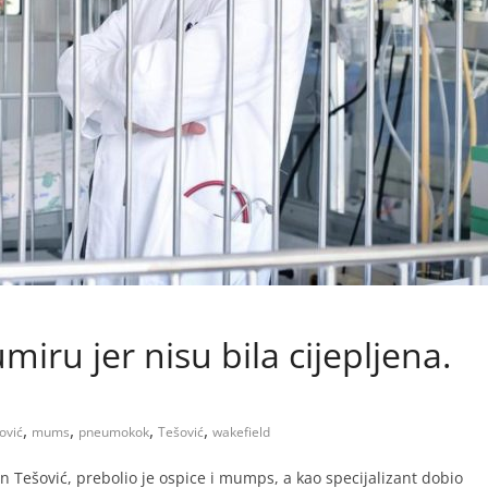
miru jer nisu bila cijepljena.
,
,
,
,
ović
mums
pneumokok
Tešović
wakefield
an Tešović, prebolio je ospice i mumps, a kao specijalizant dobio