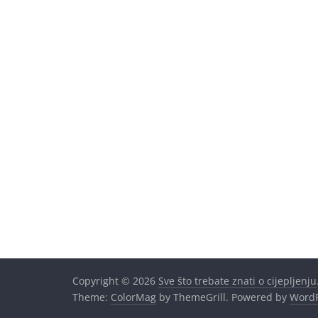
Copyright © 2026
Sve što trebate znati o cijepljenju
Theme:
ColorMag
by ThemeGrill. Powered by
WordP