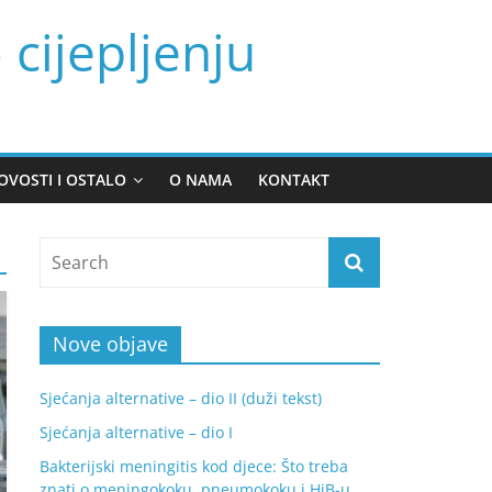
 cijepljenju
OVOSTI I OSTALO
O NAMA
KONTAKT
Nove objave
Sjećanja alternative – dio II (duži tekst)
Sjećanja alternative – dio I
Bakterijski meningitis kod djece: Što treba
znati o meningokoku, pneumokoku i HiB-u