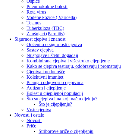
Ospice
Pneumokokne bolesti
Rota virus
Vodene kozice ( Varicella)
Tetanus
Tuberkuloza (TBC)
Zaušnjaci (Parotitis)
Sigurnost cjepiva i znanost
Općenito o sigurnosti cjepiva
Sastav cjepiva
Nuspojave i štetni događaji
Kombinirana cjepiva i višestruko cijepljenje
Kako se cjepiva testiraju, odobravaju i promatraju
Cjepiva i nedonošče
Kolektivni imunitet
Pitanja i odgovori o cjepivima
Autizam i cijepljenje
Bolest u cijepljenoj populaciji
Što su cjepiva i na koji način djeluju?
Što je cijepljenje?
Vrste cjepiva
Novosti i ostalo
Novosti
Priče
Striborove priče o cijepljenju