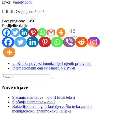
Izvor:
Variety.com





Ocijenjeno 5 od 5
Broj pregleda:
1.456
Podijelite dalje
42
Shares
←
Kratka povijest imunizacije i njenih protivnika
Internacionalni dan svjesnosti o HPV-u
→
Nove objave
Sjećanja alternative – dio II (duži tekst)
Sjećanja alternative – dio I
Bakterijski meningitis kod djece: Što treba znati o
meningokoku, pneumokoku i HiB-u