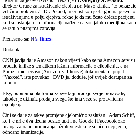
“Mislim da je ovo izvrsno,” rekao je
dr. Gregory A. Poland
,
direktor Grupe za istraživanje cjepiva pri Mayo klinici, “to pokazuje
veličinu problema.”. Dr. Poland, internist koji je 35 godina posvetio
istraživanjima u polju cjepiva, rekao je da mu često dolaze pacijenti
koji se oslanjaju na informacije nađene na socijalnim medijima kada
se radi o pitanjima zdravlja.
Preneseno sa:
NY Times
Dodatak:
CNN javlja da je Amazon nakon vijesti kako se na Amazon servisu
prodaju knjige s tematikom lažnih informacija o cijepljenju, a na
Prime Time servisu (Amazon za filmove) dokumentarci poput
“Vaxxed”, iste povukao. DVD je, doduše, još uvijek dostupan za
kupnju.
Etsy, popularna platforma za sve koji prodaju svoje proizvode,
također je ukinula prodaju svega što ima veze sa protivnicima
cijepljenja.
Čini se da je za takve promjene djelomično zaslužan i Adam Schiff,
koji je prije dva tjedna poslao upit i na Google i Facebook oko
pitanja zabrane promicanja lažnih vijesti koje se tiču cijepljenja,
odnosno imunizacije.