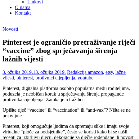
Linkovi
O nama
Kontakt
Novosti
Pinterest je ograničio pretraživanje riječi
“vaccine” zbog sprječavanja širenja
lažnih vijesti
3. ožujka 2019.
13. ožujka 2019.
Redakcija
amazon
,
etsy
,
lažne
vijesti
,
pinterest
,
protivnici cijepljenja
,
youtube
Pinterest, digitalna platforma osobito popularna među roditeljima,
poduzela je neobičan korak u sprječavanju širenja propagande
protivnika cijepljenja. Zamka je u tražilici:
Upišite riječ “vaccine” ili “vaccination” ili “anti-vax”? Ništa se ne
pojavljuje.
Pinterest, koji omogućuje ljudima da spremaju slike i imaju svoje
virtualne “ploče za podsjetnike”, često se koristi kako bi se našli
recepti za izbirljivu djecu, dekoracije za dječje rođendane ili novosti