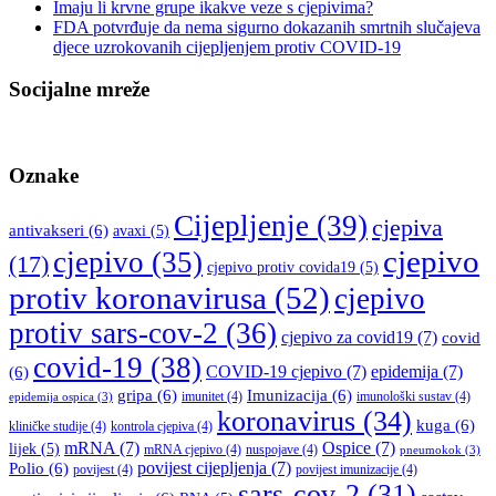
Imaju li krvne grupe ikakve veze s cjepivima?
FDA potvrđuje da nema sigurno dokazanih smrtnih slučajeva
djece uzrokovanih cijepljenjem protiv COVID-19
Socijalne mreže
Oznake
Cijepljenje
(39)
cjepiva
antivakseri
(6)
avaxi
(5)
cjepivo
cjepivo
(35)
(17)
cjepivo protiv covida19
(5)
protiv koronavirusa
(52)
cjepivo
protiv sars-cov-2
(36)
cjepivo za covid19
(7)
covid
covid-19
(38)
COVID-19 cjepivo
(7)
epidemija
(7)
(6)
gripa
(6)
Imunizacija
(6)
imunitet
(4)
imunološki sustav
(4)
epidemija ospica
(3)
koronavirus
(34)
kuga
(6)
kliničke studije
(4)
kontrola cjepiva
(4)
mRNA
(7)
Ospice
(7)
lijek
(5)
mRNA cjepivo
(4)
nuspojave
(4)
pneumokok
(3)
povijest cijepljenja
(7)
Polio
(6)
povijest
(4)
povijest imunizacije
(4)
sars-cov-2
(31)