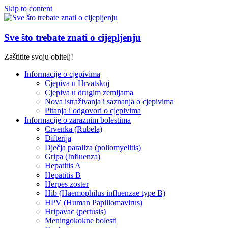
Skip to content
Sve što trebate znati o cijepljenju
Zaštitite svoju obitelj!
Informacije o cjepivima
Cjepiva u Hrvatskoj
Cjepiva u drugim zemljama
Nova istraživanja i saznanja o cjepivima
Pitanja i odgovori o cjepivima
Informacije o zaraznim bolestima
Crvenka (Rubela)
Difterija
Dječja paraliza (poliomyelitis)
Gripa (Influenza)
Hepatitis A
Hepatitis B
Herpes zoster
Hib (Haemophilus influenzae type B)
HPV (Human Papillomavirus)
Hripavac (pertusis)
Meningokokne bolesti