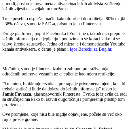
u modi, postao je nova meta antivakcinacijskih aktivista za širenje
lažnih vijesti na socijalnim mrežama.
To je posebno uspješan način kako doprijeti do roditelja: 80% majki
i 38% očeva, samo iz SAD-a, prisutno je na Pinterestu.
Druge platforme, poput Facebooka i YouTubea, također su prepune
lažnih informacija o cijepljenju i poduzimaju se koraci kako bi se
takvo širenje zaustavilo. Jedna od mjera je i demonetizacija Youtube
kanala antivaksera, o čemu je pisao i
Igor Berecki za Bug.hr
.
Međutim, samo je Pinterest izabrao zabranu pretraživannja
određenih pojmova vezanih uz cijepljenje kao mjeru retrikcije.
“Trenutno, blokiranje rezultata pretraga je privremena mjera, koja bi
trebala spriječiti ljude da dolaze do lažnih informacija” rekao je
Jamie Favazza
, glasnogovornik Pinteresta. Tvrtka je izjavila da radi
sa stručnjacima kako bi razvili dugoročniji i primjereniji pristup tom
problemu.
Ove promjene, koje nisu bile nigdje objavljene, počele su već oko
rujna prošle godine.