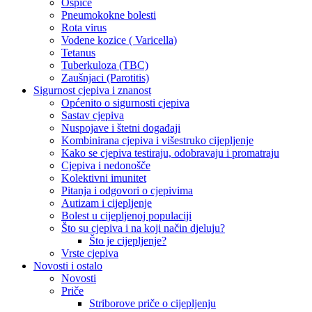
Ospice
Pneumokokne bolesti
Rota virus
Vodene kozice ( Varicella)
Tetanus
Tuberkuloza (TBC)
Zaušnjaci (Parotitis)
Sigurnost cjepiva i znanost
Općenito o sigurnosti cjepiva
Sastav cjepiva
Nuspojave i štetni događaji
Kombinirana cjepiva i višestruko cijepljenje
Kako se cjepiva testiraju, odobravaju i promatraju
Cjepiva i nedonošče
Kolektivni imunitet
Pitanja i odgovori o cjepivima
Autizam i cijepljenje
Bolest u cijepljenoj populaciji
Što su cjepiva i na koji način djeluju?
Što je cijepljenje?
Vrste cjepiva
Novosti i ostalo
Novosti
Priče
Striborove priče o cijepljenju