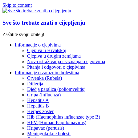
Skip to content
Sve što trebate znati o cijepljenju
Zaštitite svoju obitelj!
Informacije o cjepivima
Cjepiva u Hrvatskoj
Cjepiva u drugim zemljama
Nova istraživanja i saznanja o cjepivima
Pitanja i odgovori o cjepivima
Informacije o zaraznim bolestima
Crvenka (Rubela)
Difterija
Dječja paraliza (poliomyelitis)
Gripa (Influenza)
Hepatitis A
Hepatitis B
Herpes zoster
Hib (Haemophilus influenzae type B)
HPV (Human Papillomavirus)
Hripavac (pertusis)
Meningokokne bolesti