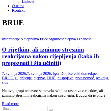
Linkovi
O nama
Kontakt
BRUE
Informacije o cjepivima
Priče
Sigurnost cjepiva i znanost
O rijetkim, ali iznimno stresnim
reakcijama nakon cijepljenja (kako ih
prepoznati i što učiniti)
7. svibnja 2026.
7. svibnja 2026.
Igor Doc Berecki dr.med.ped.
BRUE
,
Cijepljenje
,
cjepivo
,
HHE
,
nuspojave
,
prva pomoć
,
reakcija
,
sids
Na ovoj grupi nedavno se povela ozbiljna rasprava o rijetkim, ali
iznimno stresnim reakcijama nakon cijepljenja. Budući da je ondje
Read more