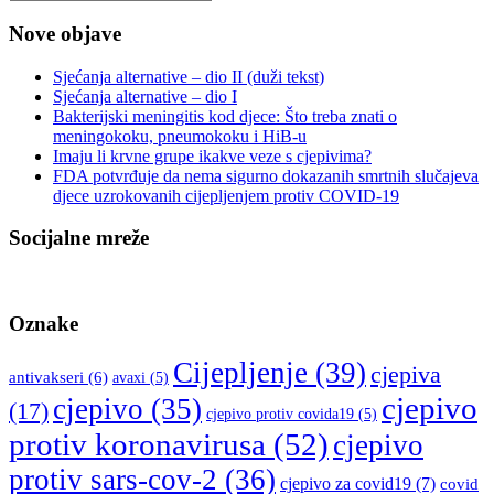
Nove objave
Sjećanja alternative – dio II (duži tekst)
Sjećanja alternative – dio I
Bakterijski meningitis kod djece: Što treba znati o
meningokoku, pneumokoku i HiB-u
Imaju li krvne grupe ikakve veze s cjepivima?
FDA potvrđuje da nema sigurno dokazanih smrtnih slučajeva
djece uzrokovanih cijepljenjem protiv COVID-19
Socijalne mreže
Oznake
Cijepljenje
(39)
cjepiva
antivakseri
(6)
avaxi
(5)
cjepivo
cjepivo
(35)
(17)
cjepivo protiv covida19
(5)
protiv koronavirusa
(52)
cjepivo
protiv sars-cov-2
(36)
cjepivo za covid19
(7)
covid