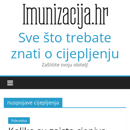
Skip
to
content
Sve što trebate
znati o cijepljenju
Zaštitite svoju obitelj!
nuspojave cijepljenja
Videoteka