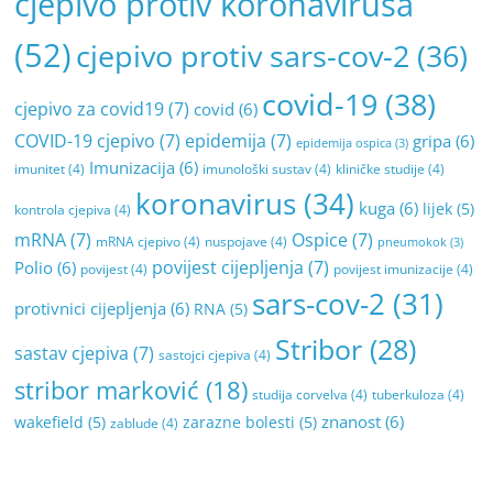
cjepivo protiv koronavirusa
(52)
cjepivo protiv sars-cov-2
(36)
covid-19
(38)
cjepivo za covid19
(7)
covid
(6)
COVID-19 cjepivo
(7)
epidemija
(7)
gripa
(6)
epidemija ospica
(3)
Imunizacija
(6)
imunitet
(4)
imunološki sustav
(4)
kliničke studije
(4)
koronavirus
(34)
kuga
(6)
lijek
(5)
kontrola cjepiva
(4)
mRNA
(7)
Ospice
(7)
mRNA cjepivo
(4)
nuspojave
(4)
pneumokok
(3)
povijest cijepljenja
(7)
Polio
(6)
povijest
(4)
povijest imunizacije
(4)
sars-cov-2
(31)
protivnici cijepljenja
(6)
RNA
(5)
Stribor
(28)
sastav cjepiva
(7)
sastojci cjepiva
(4)
stribor marković
(18)
studija corvelva
(4)
tuberkuloza
(4)
znanost
(6)
wakefield
(5)
zarazne bolesti
(5)
zablude
(4)