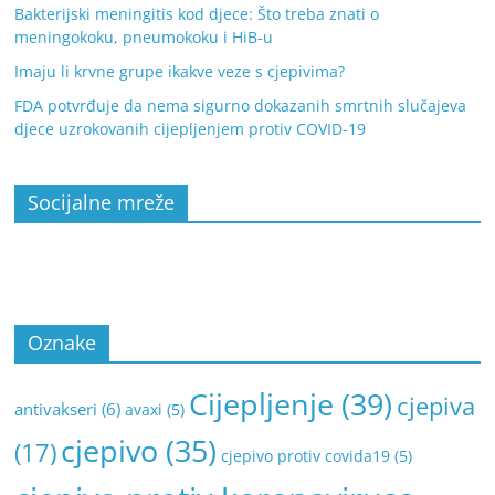
Bakterijski meningitis kod djece: Što treba znati o
meningokoku, pneumokoku i HiB-u
Imaju li krvne grupe ikakve veze s cjepivima?
FDA potvrđuje da nema sigurno dokazanih smrtnih slučajeva
djece uzrokovanih cijepljenjem protiv COVID-19
Socijalne mreže
Oznake
Cijepljenje
(39)
cjepiva
antivakseri
(6)
avaxi
(5)
cjepivo
(35)
(17)
cjepivo protiv covida19
(5)