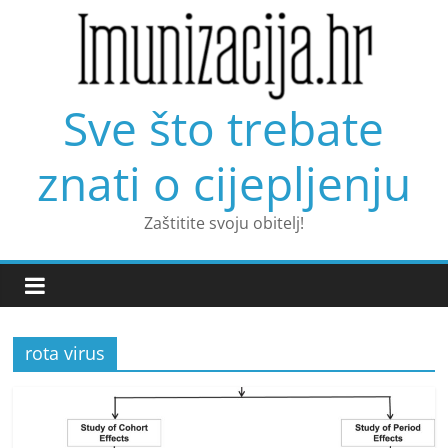
Skip
to
content
Sve što trebate
znati o cijepljenju
Zaštitite svoju obitelj!
rota virus