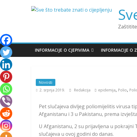
Sve
Zaštitite
INFORMACIJE O CJEPIVIMA
INFORMACIJE O 
Novosti
,
,
2. srpnja 2019.
Redakcija
epidemija
Polio
Poli
Pet slučajeva divljeg poliomijelitis virusa t
Afganistanu i 3 u Pakistanu, prema izvještaju
U Afganistanu, 2 su prijavljena u pokrajni 
slučajeva u ovoj godini do danas.