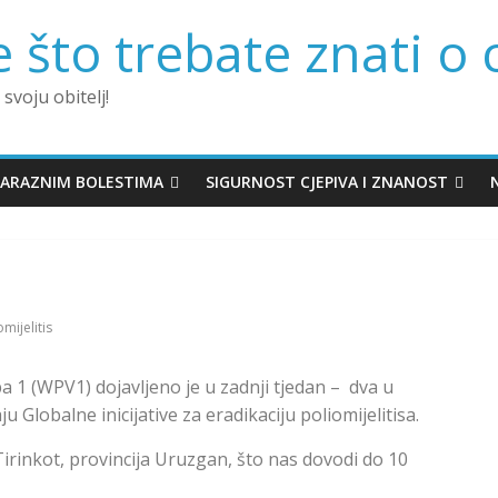
 što trebate znati o 
 svoju obitelj!
ZARAZNIM BOLESTIMA
SIGURNOST CJEPIVA I ZNANOST
omijelitis
ipa 1 (WPV1) dojavljeno je u zadnji tjedan – dva u
 Globalne inicijative za eradikaciju poliomijelitisa.
Tirinkot, provincija Uruzgan, što nas dovodi do 10