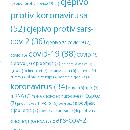
cjepivo
cjepivo protiv covida19
(5)
protiv koronavirusa
(52)
cjepivo protiv sars-
cov-2
(36)
cjepivo za covid19
(7)
covid-19
(38)
COVID-19
covid
(6)
→
cjepivo
(7)
epidemija
(7)
epidemija ospica
(3)
gripa
(6)
Imunizacija
(6)
imunitet
(4)
imunološki
sustav
(4)
kliničke studije
(4)
kontrola cjepiva
(4)
koronavirus
(34)
kuga
(6)
lijek
(5)
mRNA
(7)
Ospice
mRNA cjepivo
(4)
nuspojave
(4)
(7)
povijest
Polio
(6)
povijest
(4)
pneumokok
(3)
cijepljenja
(7)
protivnici
povijest imunizacije
(4)
sars-cov-2
cijepljenja
(6)
RNA
(5)