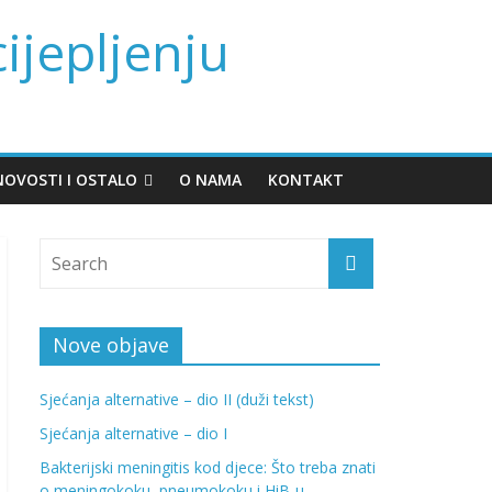
cijepljenju
NOVOSTI I OSTALO
O NAMA
KONTAKT
Nove objave
Sjećanja alternative – dio II (duži tekst)
Sjećanja alternative – dio I
Bakterijski meningitis kod djece: Što treba znati
o meningokoku, pneumokoku i HiB-u