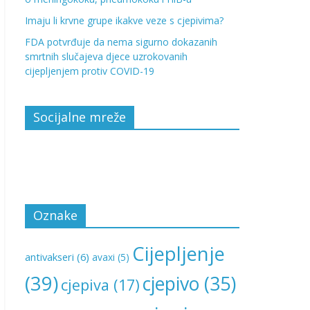
Imaju li krvne grupe ikakve veze s cjepivima?
FDA potvrđuje da nema sigurno dokazanih
smrtnih slučajeva djece uzrokovanih
cijepljenjem protiv COVID-19
Socijalne mreže
Oznake
Cijepljenje
antivakseri
(6)
avaxi
(5)
(39)
cjepivo
(35)
cjepiva
(17)