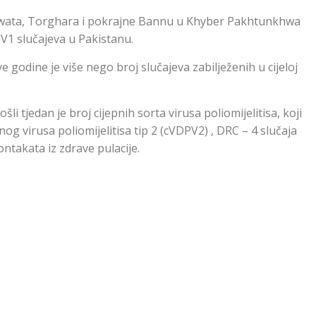
Marwata, Torghara i pokrajne Bannu u Khyber Pakhtunkhwa
PV1 slučajeva u Pakistanu.
ve godine je više nego broj slučajeva zabilježenih u cijeloj
 tjedan je broj cijepnih sorta virusa poliomijelitisa, koji
pnog virusa poliomijelitisa tip 2 (cVDPV2) , DRC – 4 slučaja
kontakata iz zdrave pulacije.