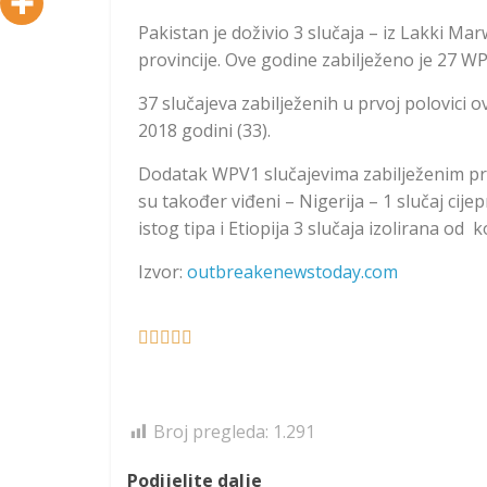
Pakistan je doživio 3 slučaja – iz Lakki 
provincije. Ove godine zabilježeno je 27 W
37 slučajeva zabilježenih u prvoj polovici o
2018 godini (33).
Dodatak WPV1 slučajevima zabilježenim prošli
su također viđeni – Nigerija – 1 slučaj cije
istog tipa i Etiopija 3 slučaja izolirana od 
Izvor:
outbreakenewstoday.com





Broj pregleda:
1.291
Podijelite dalje