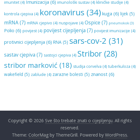
Imunizacija
(6)
imunitet
(4)
imunološki sustav
(4)
kliničke studije
(4)
koronavirus
(34)
kuga
(6)
lijek
(5)
kontrola cjepiva
(4)
mRNA
(7)
Ospice
(7)
mRNA cjepivo
(4)
nuspojave
(4)
pneumokok
(3)
povijest cijepljenja
(7)
Polio
(6)
povijest
(4)
povijest imunizacije
(4)
sars-cov-2
(31)
protivnici cijepljenja
(6)
RNA
(5)
Stribor
(28)
sastav cjepiva
(7)
sastojci cjepiva
(4)
stribor marković
(18)
studija corvelva
(4)
tuberkuloza
(4)
znanost
(6)
wakefield
(5)
zarazne bolesti
(5)
zablude
(4)
Copyright © 2026
Sve što trebate znati o cijepljenju
. All rights
reserved.
Theme:
ColorMag
by ThemeGrill. Powered by
WordPress
.