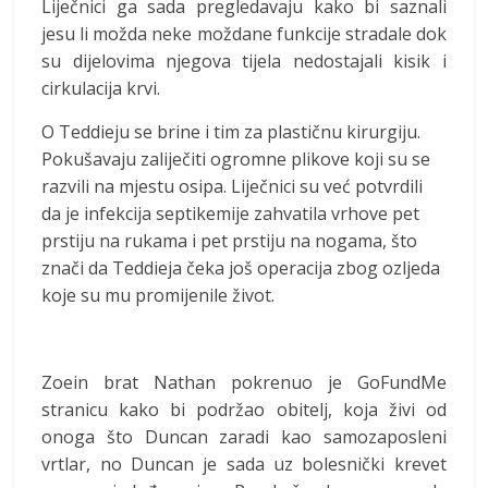
Liječnici ga sada pregledavaju kako bi saznali
jesu li možda neke moždane funkcije stradale dok
su dijelovima njegova tijela nedostajali kisik i
cirkulacija krvi.
O Teddieju se brine i tim za plastičnu kirurgiju.
Pokušavaju zaliječiti ogromne plikove koji su se
razvili na mjestu osipa. Liječnici su već potvrdili
da je infekcija septikemije zahvatila vrhove pet
prstiju na rukama i pet prstiju na nogama, što
znači da Teddieja čeka još operacija zbog ozljeda
koje su mu promijenile život.
Zoein brat Nathan pokrenuo je GoFundMe
stranicu kako bi podržao obitelj, koja živi od
onoga što Duncan zaradi kao samozaposleni
vrtlar, no Duncan je sada uz bolesnički krevet