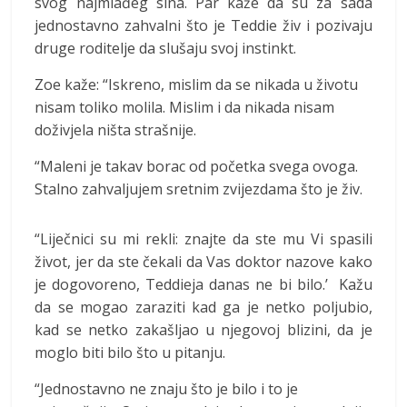
svog najmlađeg sina. Par kaže da su za sada
jednostavno zahvalni što je Teddie živ i pozivaju
druge roditelje da slušaju svoj instinkt.
Zoe kaže: “Iskreno, mislim da se nikada u životu
nisam toliko molila. Mislim i da nikada nisam
doživjela ništa strašnije.
“Maleni je takav borac od početka svega ovoga.
Stalno zahvaljujem sretnim zvijezdama što je živ.
“Liječnici su mi rekli: znajte da ste mu Vi spasili
život, jer da ste čekali da Vas doktor nazove kako
je dogovoreno, Teddieja danas ne bi bilo.’ Kažu
da se mogao zaraziti kad ga je netko poljubio,
kad se netko zakašljao u njegovoj blizini, da je
moglo biti bilo što u pitanju.
“Jednostavno ne znaju što je bilo i to je