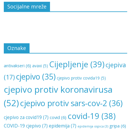
Socijalne mreže
Oznake
Cijepljenje
(39)
cjepiva
antivakseri
(6)
avaxi
(5)
cjepivo
(35)
(17)
cjepivo protiv covida19
(5)
cjepivo protiv koronavirusa
(52)
cjepivo protiv sars-cov-2
(36)
covid-19
(38)
cjepivo za covid19
(7)
covid
(6)
COVID-19 cjepivo
(7)
epidemija
(7)
gripa
(6)
epidemija ospica
(3)