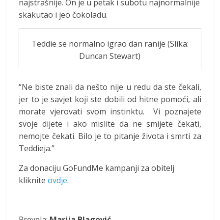
najstrašnije. On je u petak i subotu najnormalnije
skakutao i jeo čokoladu.
Teddie se normalno igrao dan ranije (Slika:
Duncan Stewart)
“Ne biste znali da nešto nije u redu da ste čekali,
jer to je savjet koji ste dobili od hitne pomoći, ali
morate vjerovati svom instinktu. Vi poznajete
svoje dijete i ako mislite da ne smijete čekati,
nemojte čekati. Bilo je to pitanje života i smrti za
Teddieja.”
Za donaciju GoFundMe kampanji za obitelj
kliknite
ovdje
.
Prevela:
Marija Blagović