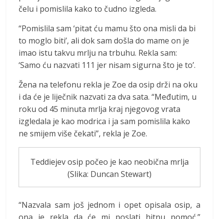
čelu i pomislila kako to čudno izgleda.
“Pomislila sam ‘pitat ću mamu što ona misli da bi
to moglo biti’, ali dok sam došla do mame on je
imao istu takvu mrlju na trbuhu. Rekla sam:
‘Samo ću nazvati 111 jer nisam sigurna što je to’.
Žena na telefonu rekla je Zoe da osip drži na oku
i da će je liječnik nazvati za dva sata. “Međutim, u
roku od 45 minuta mrlja kraj njegovog vrata
izgledala je kao modrica i ja sam pomislila kako
ne smijem više čekati”, rekla je Zoe.
Teddiejev osip počeo je kao neobična mrlja
(Slika: Duncan Stewart)
“Nazvala sam još jednom i opet opisala osip, a
ona je rekla da će mi poslati hitnu pomoć.”