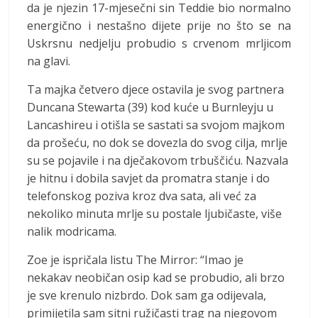
da je njezin 17-mjesečni sin Teddie bio normalno
energično i nestašno dijete prije no što se na
Uskrsnu nedjelju probudio s crvenom mrljicom
na glavi.
Ta majka četvero djece ostavila je svog partnera
Duncana Stewarta (39) kod kuće u Burnleyju u
Lancashireu i otišla se sastati sa svojom majkom
da prošeću, no dok se dovezla do svog cilja, mrlje
su se pojavile i na dječakovom trbuščiću. Nazvala
je hitnu i dobila savjet da promatra stanje i do
telefonskog poziva kroz dva sata, ali već za
nekoliko minuta mrlje su postale ljubičaste, više
nalik modricama.
Zoe je ispričala listu The Mirror: “Imao je
nekakav neobičan osip kad se probudio, ali brzo
je sve krenulo nizbrdo. Dok sam ga odijevala,
primijetila sam sitni ružičasti trag na njegovom