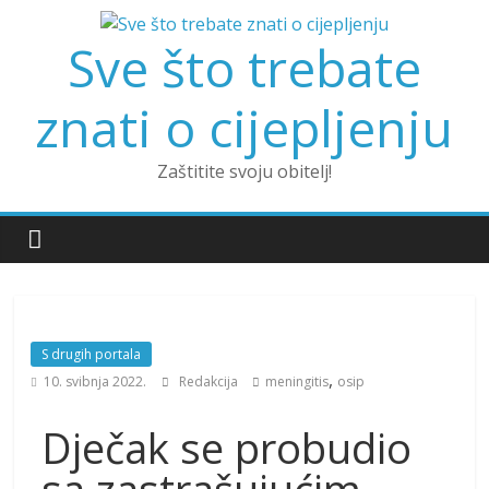
Sve što trebate
znati o cijepljenju
Zaštitite svoju obitelj!
S drugih portala
,
10. svibnja 2022.
Redakcija
meningitis
osip
Dječak se probudio