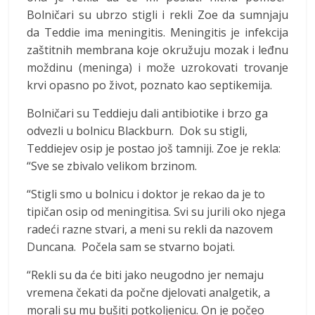
Bolničari su ubrzo stigli i rekli Zoe da sumnjaju
da Teddie ima meningitis. Meningitis je infekcija
zaštitnih membrana koje okružuju mozak i leđnu
moždinu (meninga) i može uzrokovati trovanje
krvi opasno po život, poznato kao septikemija.
Bolničari su Teddieju dali antibiotike i brzo ga
odvezli u bolnicu Blackburn. Dok su stigli,
Teddiejev osip je postao još tamniji. Zoe je rekla:
“Sve se zbivalo velikom brzinom.
“Stigli smo u bolnicu i doktor je rekao da je to
tipičan osip od meningitisa. Svi su jurili oko njega
radeći razne stvari, a meni su rekli da nazovem
Duncana. Počela sam se stvarno bojati.
“Rekli su da će biti jako neugodno jer nemaju
vremena čekati da počne djelovati analgetik, a
morali su mu bušiti potkoljenicu. On je počeo