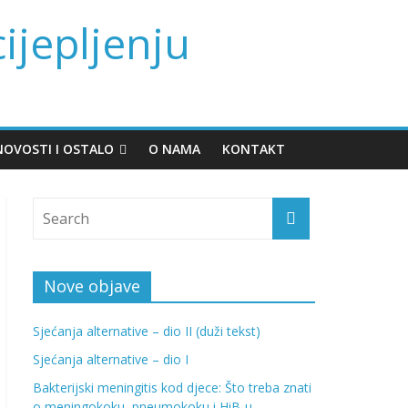
cijepljenju
NOVOSTI I OSTALO
O NAMA
KONTAKT
Nove objave
Sjećanja alternative – dio II (duži tekst)
Sjećanja alternative – dio I
Bakterijski meningitis kod djece: Što treba znati
o meningokoku, pneumokoku i HiB-u