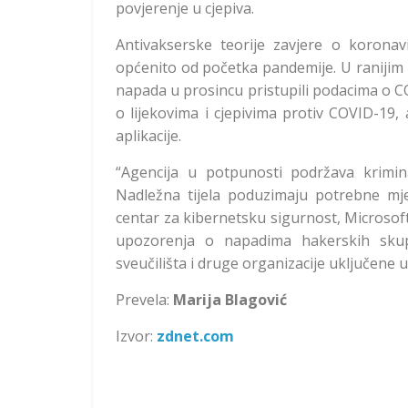
povjerenje u cjepiva.
Antivakserske teorije zavjere o korona
općenito od početka pandemije. U ranijim 
napada u prosincu pristupili podacima o COV
o lijekovima i cjepivima protiv COVID-19,
aplikacije.
“Agencija u potpunosti podržava krimina
Nadležna tijela poduzimaju potrebne mje
centar za kibernetsku sigurnost, Microsoft,
upozorenja o napadima hakerskih skupi
sveučilišta i druge organizacije uključene u
Prevela:
Marija Blagović
Izvor:
zdnet.com