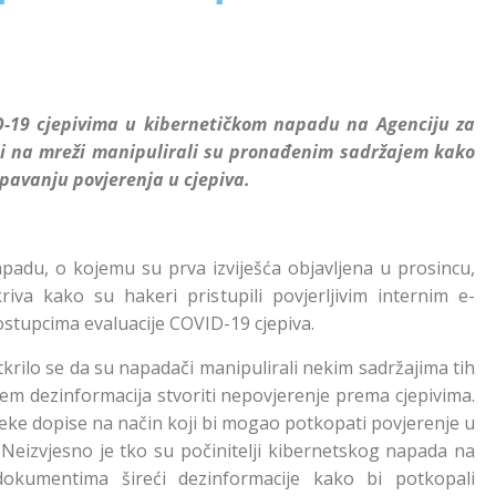
ID-19 cjepivima u kibernetičkom napadu na Agenciju za
ili na mreži manipulirali su pronađenim sadržajem kako
opavanju povjerenja u cjepiva.
padu, o kojemu su prva izviješća objavljena u prosincu,
iva kako su hakeri pristupili povjerljivim internim e-
tupcima evaluacije COVID-19 cjepiva.
otkrilo se da su napadači manipulirali nekim sadržajima tih
enjem dezinformacija stvoriti nepovjerenje prema cjepivima.
li neke dopise na način koji bi mogao potkopati povjerenje u
. Neizvjesno je tko su počinitelji kibernetskog napada na
okumentima šireći dezinformacije kako bi potkopali