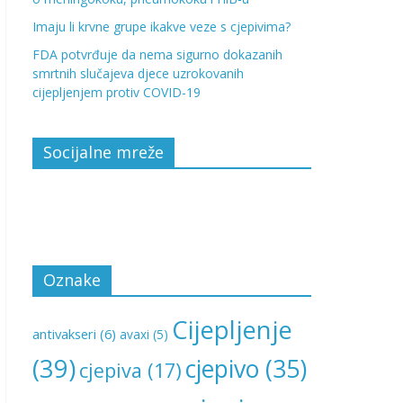
Imaju li krvne grupe ikakve veze s cjepivima?
FDA potvrđuje da nema sigurno dokazanih
smrtnih slučajeva djece uzrokovanih
cijepljenjem protiv COVID-19
Socijalne mreže
Oznake
Cijepljenje
antivakseri
(6)
avaxi
(5)
(39)
cjepivo
(35)
cjepiva
(17)