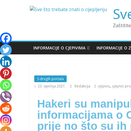
Sve
Zaštitite
INFORMACIJE O CJEPIVIMA
INFORMACIJE O 
S drugih portala
,
23. siječnja 2021.
Redakcija
cjepivo
cjepivo pro
Hakeri su manipul
informacijama o 
prije no što su ih