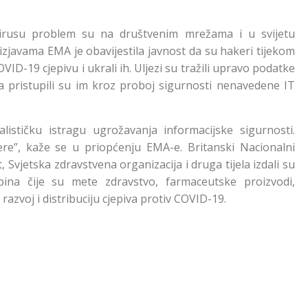
virusu problem su na društvenim mrežama i u svijetu
izjavama EMA je obavijestila javnost da su hakeri tijekom
ID-19 cjepivu i ukrali ih. Uljezi su tražili upravo podatke
 a pristupili su im kroz proboj sigurnosti nenavedene IT
lističku istragu ugrožavanja informacijske sigurnosti.
re”, kaže se u priopćenju EMA-e. Britanski Nacionalni
 Svjetska zdravstvena organizacija i druga tijela izdali su
na čije su mete zdravstvo, farmaceutske proizvodi,
 razvoj i distribuciju cjepiva protiv COVID-19.