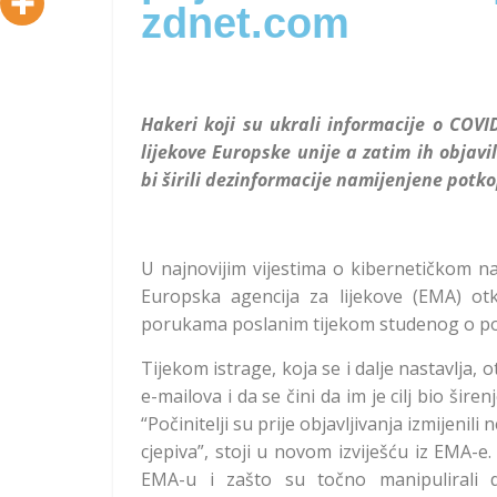
zdnet.com
Hakeri koji su ukrali informacije o COV
lijekove Europske unije a zatim ih objav
bi širili dezinformacije namijenjene potk
U najnovijim vijestima o kibernetičkom na
Europska agencija za lijekove (EMA) otkr
porukama poslanim tijekom studenog o pos
Tijekom istrage, koja se i dalje nastavlja, 
e-mailova i da se čini da im je cilj bio šir
“Počinitelji su prije objavljivanja izmijeni
cjepiva”, stoji u novom izviješću iz EMA-e
EMA-u i zašto su točno manipulirali d