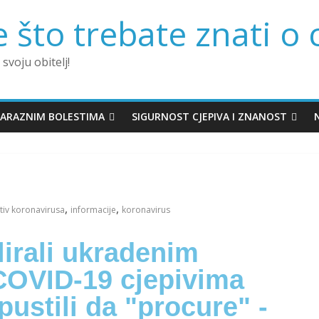
 što trebate znati o 
 svoju obitelj!
ZARAZNIM BOLESTIMA
SIGURNOST CJEPIVA I ZNANOST
,
,
tiv koronavirusa
informacije
koronavirus
irali ukradenim
COVID-19 cjepivima
 pustili da "procure" -