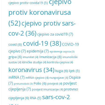
cjepivo
cjepivo protiv covida19
(5)
protiv koronavirusa
(52)
cjepivo protiv sars-
cov-2
(36)
cjepivo za covid19
(7)
covid-19
(38)
COVID-19
covid
(6)
cjepivo
(7)
epidemija
(7)
epidemija ospica
(3)
gripa
(6)
Imunizacija
(6)
imunitet
(4)
imunološki
sustav
(4)
kliničke studije
(4)
kontrola cjepiva
(4)
koronavirus
(34)
kuga
(6)
lijek
(5)
mRNA
(7)
Ospice
mRNA cjepivo
(4)
nuspojave
(4)
(7)
povijest
Polio
(6)
povijest
(4)
pneumokok
(3)
cijepljenja
(7)
protivnici
povijest imunizacije
(4)
sars-cov-2
cijepljenja
(6)
RNA
(5)