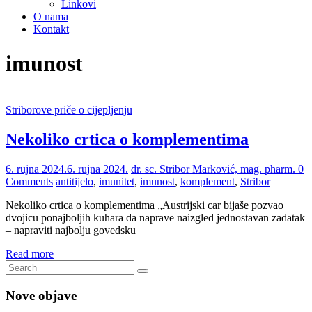
Linkovi
O nama
Kontakt
imunost
Striborove priče o cijepljenju
Nekoliko crtica o komplementima
6. rujna 2024.
6. rujna 2024.
dr. sc. Stribor Marković, mag. pharm.
0
Comments
antitijelo
,
imunitet
,
imunost
,
komplement
,
Stribor
Nekoliko crtica o komplementima „Austrijski car bijaše pozvao
dvojicu ponajboljih kuhara da naprave naizgled jednostavan zadatak
– napraviti najbolju govedsku
Read more
Nove objave