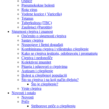
Ospice
Pneumokokne bolesti
Rota virus
Vodene kozice ( Varicella)
Tetanus
Tuberkuloza (TBC)
Zaušnjaci (Parotitis)
Sigurnost cjepiva i znanost
Općenito o sigurnosti cjepiva
Sastav cjepiva
Nuspojave i štetni događaji
Kombinirana cjepiva i višestruko cijepljenje
Kako se cjepiva testiraju, odobravaju i promatraju
Cjepiva i nedonošče
Kolektivni imunitet
Pitanja i odgovori o cjepivima
Autizam i cijepljenje
Bolest u cijepljenoj populaciji
Što su cjepiva i na koji način djeluju?
Što je cijepljenje?
Vrste cjepiva
Novosti i ostalo
Novosti
Priče
Striborove priče o cijepljenju