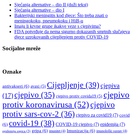
Sjećanja alternative – dio II (duži tekst)
Sjećanja alternative – dio I
Bakterijski meningitis kod djece: Što treba znati o
meningokoku, pneumokoku i HiB-u
Imaju li krvne grupe ikakve veze s cjepivima?
FDA potvrđuje da nema sigurno dokazanih smrtnih slučajeva
djece uzrokovanih cijepljenjem protiv COVID-19
Socijalne mreže
Oznake
Cijepljenje
(39)
cjepiva
antivakseri
(6)
avaxi
(5)
cjepivo
cjepivo
(35)
(17)
cjepivo protiv covida19
(5)
protiv koronavirusa
(52)
cjepivo
protiv sars-cov-2
(36)
cjepivo za covid19
(7)
covid
covid-19
(38)
COVID-19 cjepivo
(7)
epidemija
(7)
(6)
gripa
(6)
Imunizacija
(6)
imunitet
(4)
imunološki sustav
(4)
epidemija ospica
(3)