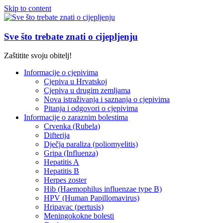
Skip to content
Sve što trebate znati o cijepljenju
Zaštitite svoju obitelj!
Informacije o cjepivima
Cjepiva u Hrvatskoj
Cjepiva u drugim zemljama
Nova istraživanja i saznanja o cjepivima
Pitanja i odgovori o cjepivima
Informacije o zaraznim bolestima
Crvenka (Rubela)
Difterija
Dječja paraliza (poliomyelitis)
Gripa (Influenza)
Hepatitis A
Hepatitis B
Herpes zoster
Hib (Haemophilus influenzae type B)
HPV (Human Papillomavirus)
Hripavac (pertusis)
Meningokokne bolesti