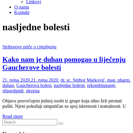
Linkovi
O nama
Kontakt
nasljedne bolesti
Striborove priče o cijepljenju
Kako nam je duhan pomogao u liječenju
Gaucherove bolesti
21. rujna 2020.
21. rujna 2020.
dr. sc. Stribor Marković, mag. pharm.
duhan
,
Gaucherova bolest
,
nasljedne bolesti
,
rekombiniranje
,
sfingolipidi
,
slezena
Objavu posvećujem jednoj osobi iz grupe koja silno želi prestati
pušiti. Njeni pokušaji simpatičan su spoj iskrenosti i teatralnosti. U
Read more