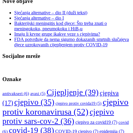
Nove objave
Sjećanja alternative – dio II (duži tekst)
Sjećanja alternative – dio I
Bakterijski meningitis kod djece: Što treba znati o
meningokoku, pneumokoku i HiB-u
Imaju li krvne grupe ikakve veze s cjepivima?
FDA potvrđuje da nema sigurno dokazanih smrtnih slučajeva
djece uzrokovanih cijepljenjem protiv COVID-19
Socijalne mreže
Oznake
Cijepljenje
(39)
cjepiva
antivakseri
(6)
avaxi
(5)
cjepivo
cjepivo
(35)
(17)
cjepivo protiv covida19
(5)
protiv koronavirusa
(52)
cjepivo
protiv sars-cov-2
(36)
cjepivo za covid19
(7)
covid
covid-19
(38)
COVID-19 cjepivo
(7)
epidemija
(7)
(6)