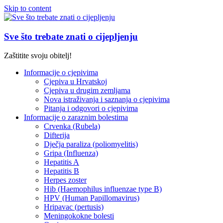
Skip to content
Sve što trebate znati o cijepljenju
Zaštitite svoju obitelj!
Informacije o cjepivima
Cjepiva u Hrvatskoj
Cjepiva u drugim zemljama
Nova istraživanja i saznanja o cjepivima
Pitanja i odgovori o cjepivima
Informacije o zaraznim bolestima
Crvenka (Rubela)
Difterija
Dječja paraliza (poliomyelitis)
Gripa (Influenza)
Hepatitis A
Hepatitis B
Herpes zoster
Hib (Haemophilus influenzae type B)
HPV (Human Papillomavirus)
Hripavac (pertusis)
Meningokokne bolesti