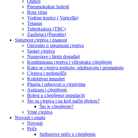
Ospice
Pneumokokne bolesti
Rota virus
Vodene kozice ( Varicella)
Tetanus
Tuberkuloza (TBC)
Zaušnjaci (Parotitis)
Sigurnost cjepiva i znanost
Općenito o sigurnosti cjepiva
Sastav cjepiva
Nuspojave i štetni događaji
Kombinirana cjepiva i višestruko cijepljenje
Kako se cjepiva testiraju, odobravaju i promatraju
Cjepiva i nedonošče
Kolektivni imunitet
Pitanja i odgovori o cjepivima
Autizam i cijepljenje
Bolest u cijepljenoj populaciji
Što su cjepiva i na koji način djeluju?
Što je cijepljenje?
Vrste cjepiva
Novosti i ostalo
Novosti
Priče
Striborove priče o cijepljenju