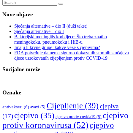
Nove objave
Sjećanja alternative – dio II (duži tekst)
Sjećanja alternative – dio I
Bakterijski meningitis kod djece: Što treba znati o
meningokoku, pneumokoku i HiB-u
Imaju li krvne grupe ikakve veze s cjepivima?
FDA potvrđuje da nema sigurno dokazanih smrtnih slučajeva
djece uzrokovanih cijepljenjem protiv COVID-19
Socijalne mreže
Oznake
Cijepljenje
(39)
cjepiva
antivakseri
(6)
avaxi
(5)
cjepivo
cjepivo
(35)
(17)
cjepivo protiv covida19
(5)
protiv koronavirusa
(52)
cjepivo