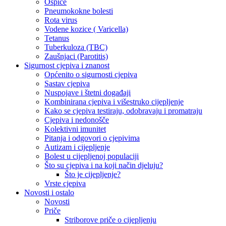
Ospice
Pneumokokne bolesti
Rota virus
Vodene kozice ( Varicella)
Tetanus
Tuberkuloza (TBC)
Zaušnjaci (Parotitis)
Sigurnost cjepiva i znanost
Općenito o sigurnosti cjepiva
Sastav cjepiva
Nuspojave i štetni događaji
Kombinirana cjepiva i višestruko cijepljenje
Kako se cjepiva testiraju, odobravaju i promatraju
Cjepiva i nedonošče
Kolektivni imunitet
Pitanja i odgovori o cjepivima
Autizam i cijepljenje
Bolest u cijepljenoj populaciji
Što su cjepiva i na koji način djeluju?
Što je cijepljenje?
Vrste cjepiva
Novosti i ostalo
Novosti
Priče
Striborove priče o cijepljenju