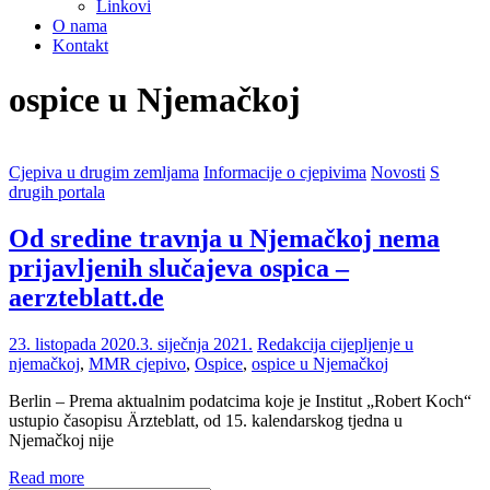
Linkovi
O nama
Kontakt
ospice u Njemačkoj
Cjepiva u drugim zemljama
Informacije o cjepivima
Novosti
S
drugih portala
Od sredine travnja u Njemačkoj nema
prijavljenih slučajeva ospica –
aerzteblatt.de
23. listopada 2020.
3. siječnja 2021.
Redakcija
cijepljenje u
njemačkoj
,
MMR cjepivo
,
Ospice
,
ospice u Njemačkoj
Berlin – Prema aktualnim podatcima koje je Institut „Robert Koch“
ustupio časopisu Ärzteblatt, od 15. kalendarskog tjedna u
Njemačkoj nije
Read more