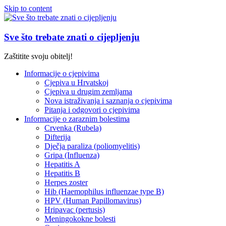
Skip to content
Sve što trebate znati o cijepljenju
Zaštitite svoju obitelj!
Informacije o cjepivima
Cjepiva u Hrvatskoj
Cjepiva u drugim zemljama
Nova istraživanja i saznanja o cjepivima
Pitanja i odgovori o cjepivima
Informacije o zaraznim bolestima
Crvenka (Rubela)
Difterija
Dječja paraliza (poliomyelitis)
Gripa (Influenza)
Hepatitis A
Hepatitis B
Herpes zoster
Hib (Haemophilus influenzae type B)
HPV (Human Papillomavirus)
Hripavac (pertusis)
Meningokokne bolesti