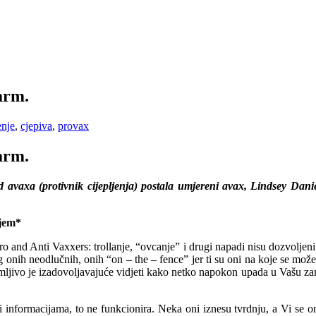
arm.
enje
,
cjepiva
,
provax
arm.
axa (protivnik cijepljenja) postala umjereni avax, Lindsey Danielson
jem*
 and Anti Vaxxers: trollanje, “ovcanje” i drugi napadi nisu dozvoljen
og onih neodlučnih, onih “on – the – fence” jer ti su oni na koje se mo
zanimljivo je izadovoljavajuće vidjeti kako netko napokon upada u Vašu z
 informacijama, to ne funkcionira. Neka oni iznesu tvrdnju, a Vi se on