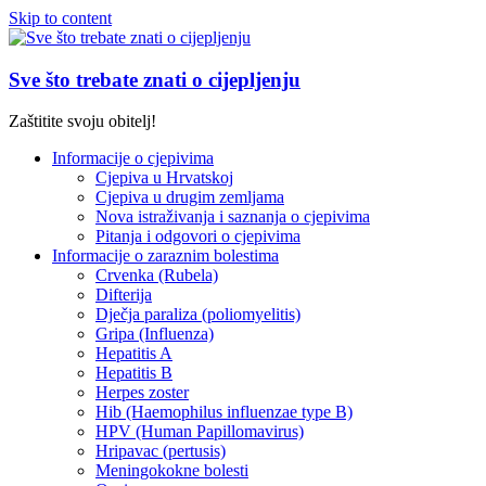
Skip to content
Sve što trebate znati o cijepljenju
Zaštitite svoju obitelj!
Informacije o cjepivima
Cjepiva u Hrvatskoj
Cjepiva u drugim zemljama
Nova istraživanja i saznanja o cjepivima
Pitanja i odgovori o cjepivima
Informacije o zaraznim bolestima
Crvenka (Rubela)
Difterija
Dječja paraliza (poliomyelitis)
Gripa (Influenza)
Hepatitis A
Hepatitis B
Herpes zoster
Hib (Haemophilus influenzae type B)
HPV (Human Papillomavirus)
Hripavac (pertusis)
Meningokokne bolesti