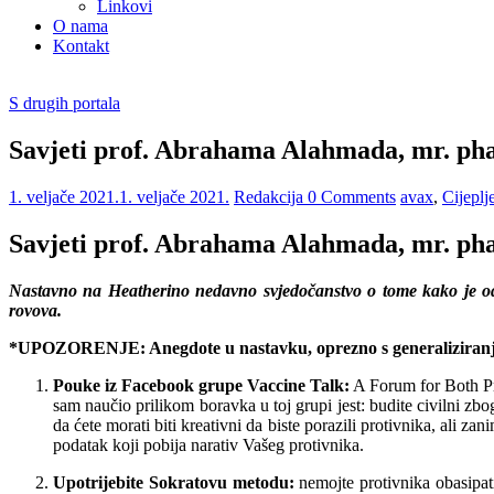
Linkovi
O nama
Kontakt
S drugih portala
Savjeti prof. Abrahama Alahmada, mr. ph
1. veljače 2021.
1. veljače 2021.
Redakcija
0 Comments
avax
,
Cijeplj
Savjeti prof. Abrahama Alahmada, mr. ph
Nastavno na Heatherino nedavno svjedočanstvo o tome kako je od av
rovova.
*UPOZORENJE: Anegdote u nastavku, oprezno s generaliziran
Pouke iz Facebook grupe Vaccine Talk:
A Forum for Both Pro
sam naučio prilikom boravka u toj grupi jest: budite civilni zb
da ćete morati biti kreativni da biste porazili protivnika, ali 
podatak koji pobija narativ Vašeg protivnika.
Upotrijebite Sokratovu metodu:
nemojte protivnika obasipati