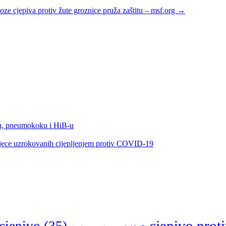
oze cjepiva protiv žute groznice pruža zaštitu – msf.org
→
oku, pneumokoku i HiB-u
jece uzrokovanih cijepljenjem protiv COVID-19
cjepivo prot
cjepivo
(35)