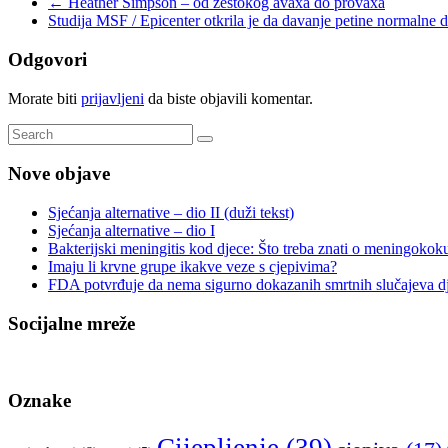
←
Heather Simpson – od žestokog avaxa do provaxa
Studija MSF / Epicenter otkrila je da davanje petine normalne d
Odgovori
Morate biti
prijavljeni
da biste objavili komentar.
Nove objave
Sjećanja alternative – dio II (duži tekst)
Sjećanja alternative – dio I
Bakterijski meningitis kod djece: Što treba znati o meningok
Imaju li krvne grupe ikakve veze s cjepivima?
FDA potvrđuje da nema sigurno dokazanih smrtnih slučajeva d
Socijalne mreže
Oznake
Cijepljenje
(39)