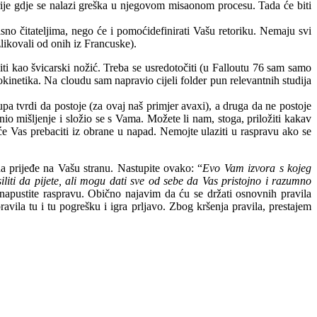
je gdje se nalazi greška u njegovom misaonom procesu. Tada će biti
risno čitateljima, nego će i pomoćidefinirati Vašu retoriku. Nemaju svi
zlikovali od onih iz Francuske).
ti kao švicarski nožić. Treba se usredotočiti (u Falloutu 76 sam samo
okinetika. Na cloudu sam napravio cijeli folder pun relevantnih studija
a tvrdi da postoje (za ovaj naš primjer avaxi), a druga da ne postoje
nio mišljenje i složio se s Vama. Možete li nam, stoga, priložiti kakav
 će Vas prebaciti iz obrane u napad. Nemojte ulaziti u raspravu ako se
da prijeđe na Vašu stranu. Nastupite ovako: “
Evo Vam izvora s kojeg
liti da pijete, ali mogu dati sve od sebe da Vas pristojno i razumno
apustite raspravu. Obično najavim da ću se držati osnovnih pravila
vila tu i tu pogrešku i igra prljavo. Zbog kršenja pravila, prestajem