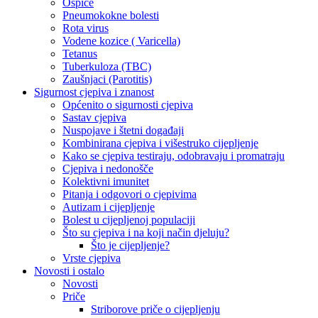
Ospice
Pneumokokne bolesti
Rota virus
Vodene kozice ( Varicella)
Tetanus
Tuberkuloza (TBC)
Zaušnjaci (Parotitis)
Sigurnost cjepiva i znanost
Općenito o sigurnosti cjepiva
Sastav cjepiva
Nuspojave i štetni događaji
Kombinirana cjepiva i višestruko cijepljenje
Kako se cjepiva testiraju, odobravaju i promatraju
Cjepiva i nedonošče
Kolektivni imunitet
Pitanja i odgovori o cjepivima
Autizam i cijepljenje
Bolest u cijepljenoj populaciji
Što su cjepiva i na koji način djeluju?
Što je cijepljenje?
Vrste cjepiva
Novosti i ostalo
Novosti
Priče
Striborove priče o cijepljenju