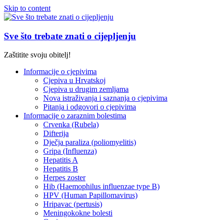
Skip to content
Sve što trebate znati o cijepljenju
Zaštitite svoju obitelj!
Informacije o cjepivima
Cjepiva u Hrvatskoj
Cjepiva u drugim zemljama
Nova istraživanja i saznanja o cjepivima
Pitanja i odgovori o cjepivima
Informacije o zaraznim bolestima
Crvenka (Rubela)
Difterija
Dječja paraliza (poliomyelitis)
Gripa (Influenza)
Hepatitis A
Hepatitis B
Herpes zoster
Hib (Haemophilus influenzae type B)
HPV (Human Papillomavirus)
Hripavac (pertusis)
Meningokokne bolesti