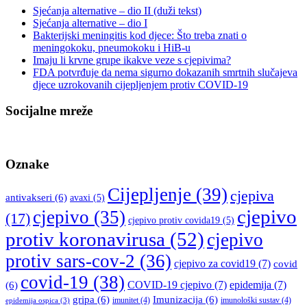
Sjećanja alternative – dio II (duži tekst)
Sjećanja alternative – dio I
Bakterijski meningitis kod djece: Što treba znati o
meningokoku, pneumokoku i HiB-u
Imaju li krvne grupe ikakve veze s cjepivima?
FDA potvrđuje da nema sigurno dokazanih smrtnih slučajeva
djece uzrokovanih cijepljenjem protiv COVID-19
Socijalne mreže
Oznake
Cijepljenje
(39)
cjepiva
antivakseri
(6)
avaxi
(5)
cjepivo
cjepivo
(35)
(17)
cjepivo protiv covida19
(5)
protiv koronavirusa
(52)
cjepivo
protiv sars-cov-2
(36)
cjepivo za covid19
(7)
covid
covid-19
(38)
COVID-19 cjepivo
(7)
epidemija
(7)
(6)
gripa
(6)
Imunizacija
(6)
imunitet
(4)
imunološki sustav
(4)
epidemija ospica
(3)