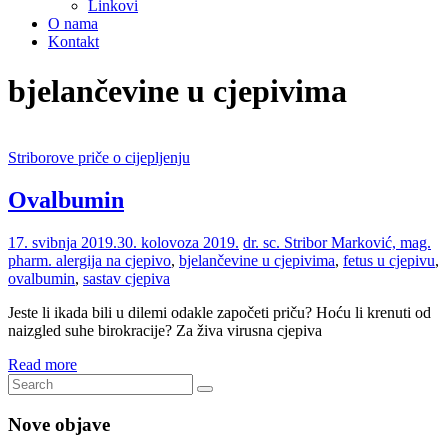
Linkovi
O nama
Kontakt
bjelančevine u cjepivima
Striborove priče o cijepljenju
Ovalbumin
17. svibnja 2019.
30. kolovoza 2019.
dr. sc. Stribor Marković, mag.
pharm.
alergija na cjepivo
,
bjelančevine u cjepivima
,
fetus u cjepivu
,
ovalbumin
,
sastav cjepiva
Jeste li ikada bili u dilemi odakle započeti priču? Hoću li krenuti od
naizgled suhe birokracije? Za živa virusna cjepiva
Read more
Nove objave