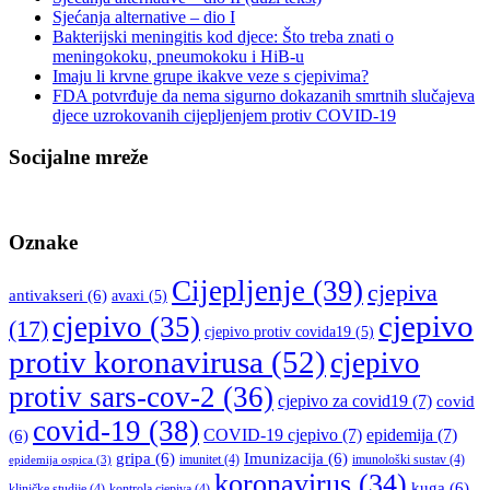
Sjećanja alternative – dio I
Bakterijski meningitis kod djece: Što treba znati o
meningokoku, pneumokoku i HiB-u
Imaju li krvne grupe ikakve veze s cjepivima?
FDA potvrđuje da nema sigurno dokazanih smrtnih slučajeva
djece uzrokovanih cijepljenjem protiv COVID-19
Socijalne mreže
Oznake
Cijepljenje
(39)
cjepiva
antivakseri
(6)
avaxi
(5)
cjepivo
cjepivo
(35)
(17)
cjepivo protiv covida19
(5)
protiv koronavirusa
(52)
cjepivo
protiv sars-cov-2
(36)
cjepivo za covid19
(7)
covid
covid-19
(38)
COVID-19 cjepivo
(7)
epidemija
(7)
(6)
gripa
(6)
Imunizacija
(6)
imunitet
(4)
imunološki sustav
(4)
epidemija ospica
(3)
koronavirus
(34)
kuga
(6)
kliničke studije
(4)
kontrola cjepiva
(4)