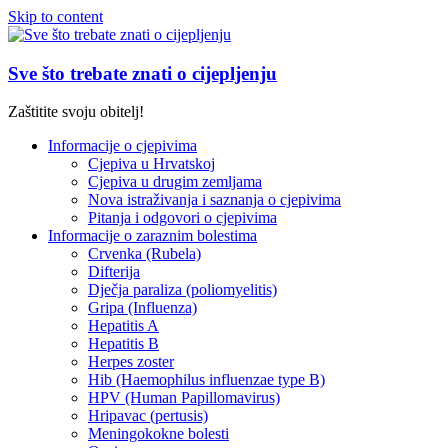
Skip to content
Sve što trebate znati o cijepljenju
Zaštitite svoju obitelj!
Informacije o cjepivima
Cjepiva u Hrvatskoj
Cjepiva u drugim zemljama
Nova istraživanja i saznanja o cjepivima
Pitanja i odgovori o cjepivima
Informacije o zaraznim bolestima
Crvenka (Rubela)
Difterija
Dječja paraliza (poliomyelitis)
Gripa (Influenza)
Hepatitis A
Hepatitis B
Herpes zoster
Hib (Haemophilus influenzae type B)
HPV (Human Papillomavirus)
Hripavac (pertusis)
Meningokokne bolesti