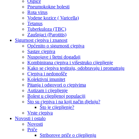
Ospice
Pneumokokne bolesti
Rota virus
Vodene kozice ( Varicella)
Tetanus
Tuberkuloza (TBC)
Zaušnjaci (Parotitis)
Sigurnost cjepiva i znanost
Općenito o sigurnosti cjepiva
Sastav cjepiva
Nuspojave i štetni događaji
Kombinirana cjepiva i višestruko cijepljenje
Kako se cjepiva testiraju, odobravaju i promatraju
Cjepiva i nedonošče
Kolektivni imunitet
Pitanja i odgovori o cjepivima
Autizam i cijepljenje
Bolest u cijepljenoj populaciji
Što su cjepiva i na koji način djeluju?
Što je cijepljenje?
Vrste cjepiva
Novosti i ostalo
Novosti
Priče
Striborove priče o cijepljenju