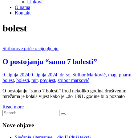
Linkovi
O nama
Kontakt
bolest
Striborove priče o cijepljenju
O postojanju “samo 7 bolesti”
9. lipnja 2024.
9. lipnja 2024.
dr. sc. Stribor Marković, mag. pharm.
bolest
,
bolesti
,
mit
,
povijest
,
stribor marković
O postojanju “samo 7 bolesti” Pred nekoliko godina društvenim
mrežama je kolala vijest kako je „do 1891. godine bilo poznato
Read more
Nove objave
Sjećanja alternative – dio II (duži tekst)