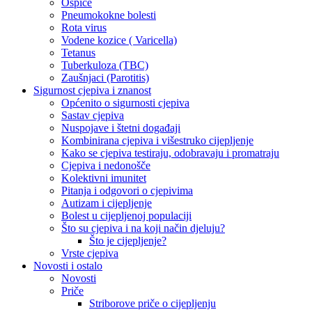
Ospice
Pneumokokne bolesti
Rota virus
Vodene kozice ( Varicella)
Tetanus
Tuberkuloza (TBC)
Zaušnjaci (Parotitis)
Sigurnost cjepiva i znanost
Općenito o sigurnosti cjepiva
Sastav cjepiva
Nuspojave i štetni događaji
Kombinirana cjepiva i višestruko cijepljenje
Kako se cjepiva testiraju, odobravaju i promatraju
Cjepiva i nedonošče
Kolektivni imunitet
Pitanja i odgovori o cjepivima
Autizam i cijepljenje
Bolest u cijepljenoj populaciji
Što su cjepiva i na koji način djeluju?
Što je cijepljenje?
Vrste cjepiva
Novosti i ostalo
Novosti
Priče
Striborove priče o cijepljenju