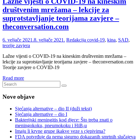
Lažne vijesti o COVID-19 na kineskim
društvenim mrežama – lekcije za
suprotstavljanje teorijama zavjere –
theconversation.com
6. veljače 2021.
8. veljače 2021.
Redakcija
covid-19
,
kina
,
SAD
,
teorije zavjera
Lažne vijesti o COVID-19 na kineskim društvenim mrežama –
lekcije za suprotstavljanje teorijama zavjere – theconversation.com
Teorije zavjere o COVID-19
Read more
Nove objave
Sjećanja alternative – dio II (duži tekst)
Sjećanja alternative – dio I
Bakterijski meningitis kod djece: Što treba znati o
meningokoku, pneumokoku i HiB-u
Imaju li krvne grupe ikakve veze s cjepivima?
FDA potvrđuje da nema sigurno dokazanih smrtnih slučajeva