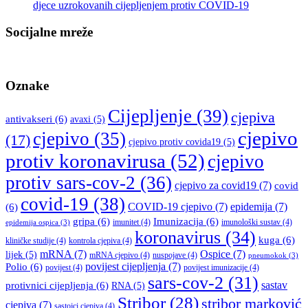
djece uzrokovanih cijepljenjem protiv COVID-19
Socijalne mreže
Oznake
Cijepljenje
(39)
cjepiva
antivakseri
(6)
avaxi
(5)
cjepivo
cjepivo
(35)
(17)
cjepivo protiv covida19
(5)
protiv koronavirusa
(52)
cjepivo
protiv sars-cov-2
(36)
cjepivo za covid19
(7)
covid
covid-19
(38)
COVID-19 cjepivo
(7)
epidemija
(7)
(6)
gripa
(6)
Imunizacija
(6)
imunitet
(4)
imunološki sustav
(4)
epidemija ospica
(3)
koronavirus
(34)
kuga
(6)
kliničke studije
(4)
kontrola cjepiva
(4)
mRNA
(7)
Ospice
(7)
lijek
(5)
mRNA cjepivo
(4)
nuspojave
(4)
pneumokok
(3)
povijest cijepljenja
(7)
Polio
(6)
povijest
(4)
povijest imunizacije
(4)
sars-cov-2
(31)
sastav
protivnici cijepljenja
(6)
RNA
(5)
Stribor
(28)
stribor marković
cjepiva
(7)
sastojci cjepiva
(4)