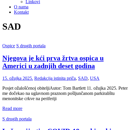
Linkovi
O nama
Kontakt
SAD
Ospice
S drugih portala
Njegova je kći prva žrtva ospica u
Americi u zadnjih deset godina
15. ožujka 2025.
Redakcija
istinita priča
,
SAD
,
USA
Posjet ožalošćenoj obiteljiAutor: Tom Bartlett 11. ožujka 2025. Peter
me dočekao na uglavnom praznom pošljunčanom parkiralištu
menonitske crkve na periferiji
Read more
S drugih portala