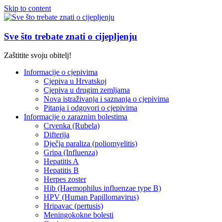
Skip to content
Sve što trebate znati o cijepljenju
Zaštitite svoju obitelj!
Informacije o cjepivima
Cjepiva u Hrvatskoj
Cjepiva u drugim zemljama
Nova istraživanja i saznanja o cjepivima
Pitanja i odgovori o cjepivima
Informacije o zaraznim bolestima
Crvenka (Rubela)
Difterija
Dječja paraliza (poliomyelitis)
Gripa (Influenza)
Hepatitis A
Hepatitis B
Herpes zoster
Hib (Haemophilus influenzae type B)
HPV (Human Papillomavirus)
Hripavac (pertusis)
Meningokokne bolesti