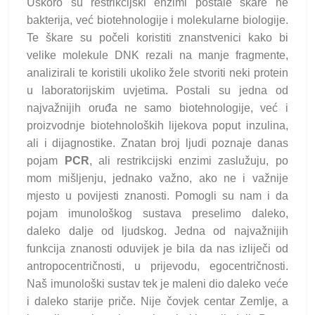
Uskoro su restrikcijski enzimi postale škare ne
bakterija, već biotehnologije i molekularne biologije.
Te škare su počeli koristiti znanstvenici kako bi
velike molekule DNK rezali na manje fragmente,
analizirali te koristili ukoliko žele stvoriti neki protein
u laboratorijskim uvjetima. Postali su jedna od
najvažnijih oruđa ne samo biotehnologije, već i
proizvodnje biotehnoloških lijekova poput inzulina,
ali i dijagnostike. Znatan broj ljudi poznaje danas
pojam
PCR
, ali restrikcijski enzimi zaslužuju, po
mom mišljenju, jednako važno, ako ne i važnije
mjesto u povijesti znanosti. Pomogli su nam i da
pojam imunološkog sustava preselimo daleko,
daleko dalje od ljudskog. Jedna od najvažnijih
funkcija znanosti oduvijek je bila da nas izliječi od
antropocentričnosti, u prijevodu, egocentričnosti.
Naš imunološki sustav tek je maleni dio daleko veće
i daleko starije priče. Nije čovjek centar Zemlje, a