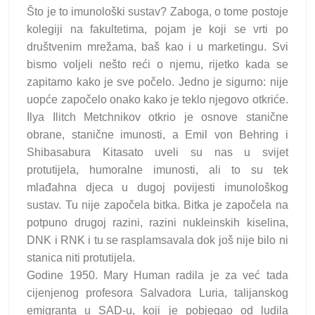
Što je to imunološki sustav? Zaboga, o tome postoje
kolegiji na fakultetima, pojam je koji se vrti po
društvenim mrežama, baš kao i u marketingu. Svi
bismo voljeli nešto reći o njemu, rijetko kada se
zapitamo kako je sve počelo. Jedno je sigurno: nije
uopće započelo onako kako je teklo njegovo otkriće.
Ilya Ilitch Metchnikov otkrio je osnove stanične
obrane, stanične imunosti, a Emil von Behring i
Shibasabura Kitasato uveli su nas u svijet
protutijela, humoralne imunosti, ali to su tek
mlađahna djeca u dugoj povijesti imunološkog
sustav. Tu nije započela bitka. Bitka je započela na
potpuno drugoj razini, razini nukleinskih kiselina,
DNK i RNK i tu se rasplamsavala dok još nije bilo ni
stanica niti protutijela.
Godine 1950. Mary Human radila je za već tada
cijenjenog profesora Salvadora Luria, talijanskog
emigranta u SAD-u, koji je pobjegao od ludila