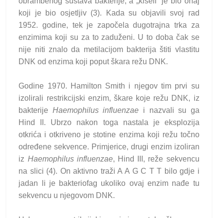
obrambenog sustava bakterije, a „kiseli“ je bio onaj
koji je bio osjetljiv (3). Kada su objavili svoj rad
1952. godine, tek je započela dugotrajna trka za
enzimima koji su za to zaduženi. U to doba čak se
nije niti znalo da metilacijom bakterija štiti vlastitu
DNK od enzima koji poput škara režu DNK.
Godine 1970. Hamilton Smith i njegov tim prvi su
izolirali restrikcijski enzim, škare koje režu DNK, iz
bakterije
Haemophilus influenzae
i nazvali su ga
Hind II. Ubrzo nakon toga nastala je eksplozija
otkrića i otkriveno je stotine enzima koji režu točno
određene sekvence. Primjerice, drugi enzim izoliran
iz
Haemophilus influenzae
, Hind III, reže sekvencu
na slici (4). On aktivno traži A A G C T T bilo gdje i
jadan li je bakteriofag ukoliko ovaj enzim nađe tu
sekvencu u njegovom DNK.