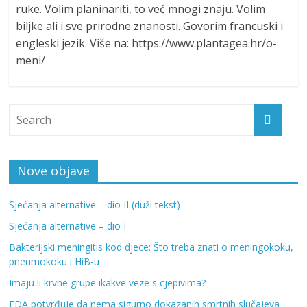
ruke. Volim planinariti, to već mnogi znaju. Volim
biljke ali i sve prirodne znanosti. Govorim francuski i
engleski jezik. Više na: https://www.plantagea.hr/o-
meni/
Nove objave
Sjećanja alternative – dio II (duži tekst)
Sjećanja alternative – dio I
Bakterijski meningitis kod djece: Što treba znati o meningokoku,
pneumokoku i HiB-u
Imaju li krvne grupe ikakve veze s cjepivima?
FDA potvrđuje da nema sigurno dokazanih smrtnih slučajeva