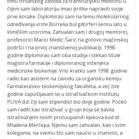
timu Hrvatskog zavoda za transfuzijsku medicinu u
čijem sam laboratoriju imao prilike napraviti svoje
prve korake. Diplomirao sam na temu molekularnog
određivanja vrste Borrelia burgdorferi sensu lato u
kliničkim uzorcima. Zahvalan sam i drugoj mentorici,
profesorici Marici Medić-Šarić na gotovo majčinskoj
podršci i na prvoj znanstvenoj publikaciji. 1998.
godine diplomirao sam oba studija i stekao titule
magistra farmacije i diplomiranog inženjera
medicinske biokemije. Vrlo kratko sam 1998. godine
radio kao asistent na zavodu za organsku kemiju
Farmaceutsko-biokemijskog fakulteta, a već iste
godine zapošljavam se u istraživačkom institutu
PLIVA d.d. čiji sam stipendist bio dvije godine. Počeo
sam raditi kao istraživač u grupi koja se bavila
istraživanjem novih protuupalnih lijekova kod dr.
Mladena Merćepa. Njemu sam zahvalan, kao i svim
kolegama, na svemu što sam naučio u znanosti, a