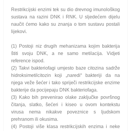
Restrikcijski enzimi tek su dio drevnog imunološkog
sustava na razini DNK i RNK. U sljedećem dijelu
naučit ćemo kako su znanja o tom sustavu postali
lijekovi.
(1) Postoji niz drugih mehanizama kojim bakterija
štiti svoju DNK, a ne samo metilacija. Vidjeti
reference ispod.
(2) Takvi bakteriofagi umjesto baze citozina sadrže
hidroksimetilcitozin koji „naredi“ bakteriji da na
njega veže šećer i tako spriječi restrikcijske enzime
bakterije da pocijepaju DNK bakteriofaga.
(3) Kako bih prevenirao olake zaključke površnog
čitanja, slatko, šećeri i kiseo u ovom kontekstu
virusa nema nikakve poveznice s ljudskom
prehranom ili okusima.
(4) Postoji više klasa restrikcijskih enzima i neke