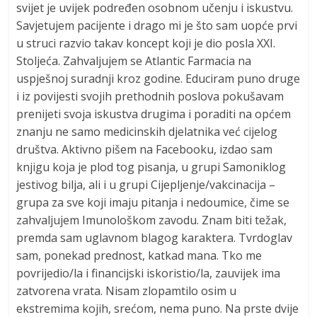
svijet je uvijek podređen osobnom učenju i iskustvu.
Savjetujem pacijente i drago mi je što sam uopće prvi
u struci razvio takav koncept koji je dio posla XXI.
Stoljeća. Zahvaljujem se Atlantic Farmacia na
uspješnoj suradnji kroz godine. Educiram puno druge
i iz povijesti svojih prethodnih poslova pokušavam
prenijeti svoja iskustva drugima i poraditi na općem
znanju ne samo medicinskih djelatnika već cijelog
društva. Aktivno pišem na Facebooku, izdao sam
knjigu koja je plod tog pisanja, u grupi Samoniklog
jestivog bilja, ali i u grupi Cijepljenje/vakcinacija –
grupa za sve koji imaju pitanja i nedoumice, čime se
zahvaljujem Imunološkom zavodu. Znam biti težak,
premda sam uglavnom blagog karaktera. Tvrdoglav
sam, ponekad prednost, katkad mana. Tko me
povrijedio/la i financijski iskoristio/la, zauvijek ima
zatvorena vrata. Nisam zlopamtilo osim u
ekstremima kojih, srećom, nema puno. Na prste dvije