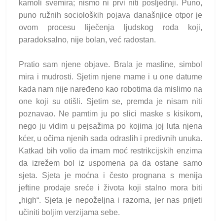
kamoli svemira; nismo ni prvi niti posljednji. Puno,
puno ružnih socioloških pojava današnjice otpor je
ovom procesu liječenja ljudskog roda koji,
paradoksalno, nije bolan, već radostan.
Pratio sam njene objave. Brala je masline, simbol
mira i mudrosti. Sjetim njene mame i u one datume
kada nam nije naređeno kao robotima da mislimo na
one koji su otišli. Sjetim se, premda je nisam niti
poznavao. Ne pamtim ju po slici maske s kisikom,
nego ju vidim u pejsažima po kojima joj luta njena
kćer, u očima njenih sada odraslih i predivnih unuka.
Katkad bih volio da imam moć restrikcijskih enzima
da izrežem bol iz uspomena pa da ostane samo
sjeta. Sjeta je moćna i često prognana s menija
jeftine prodaje sreće i života koji stalno mora biti
„high“. Sjeta je nepoželjna i razorna, jer nas prijeti
učiniti boljim verzijama sebe.