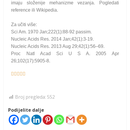
imaju složenije mehanizme vezanja. Pogledati
reference ili Wikipedia.
Za učiti više:
Sci Am. 1970 Jan;222(1):88-92 passim.
Nucleic Acids Res. 2014 Jan;42(1):3-19.
Nucleic Acids Res. 2013 Aug 29;42(1):56–69.
Proc Natl Acad Sci U S A. 2005 Apr
26;102(17):5905-8.





Broj pregleda:
552
Podijelite dalje