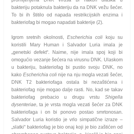
bakteriju potaknula bakteriju da na DNK vežu šećer.
To bi ih štitilo od napada restrikcijskih enzima i
bakteriofag bi mogao napadati bakterije (2).
Igrom sretnih okolnosti,
Escherichia coli
koju su
koristili Mary Human i Salvador Luria imala je
„genetski defekt“. Naime, nije imala spoj koji bi
omogućio vezanje šećera na virusnu DNK. Ulaskom
u bakteriju, bakteriofag bi pustio svoju DNK, no
kako
Escherichia coli
nije na nju mogla vezati šećer,
DNK T2 bakteriofaga ostala bi nezaštićena i
bakteriofag nije mogao dalje rasti. No, kad se takav
bakteriofag prebacio u drugu vrstu
Shigella
dysenteriae
, ta je vrsta mogla vezati šećer za DNK
bakteriofaga i on bi ponovo postao smrtonosan.
Salvador Luria koristio je vrlo simpatične izraze –
„slatki“ bakteriofag je bio onaj koji je bio zaštićen od