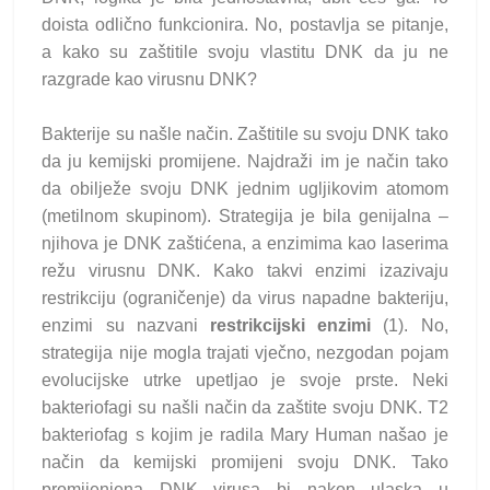
doista odlično funkcionira. No, postavlja se pitanje,
a kako su zaštitile svoju vlastitu DNK da ju ne
razgrade kao virusnu DNK?
Bakterije su našle način. Zaštitile su svoju DNK tako
da ju kemijski promijene. Najdraži im je način tako
da obilježe svoju DNK jednim ugljikovim atomom
(metilnom skupinom). Strategija je bila genijalna –
njihova je DNK zaštićena, a enzimima kao laserima
režu virusnu DNK. Kako takvi enzimi izazivaju
restrikciju (ograničenje) da virus napadne bakteriju,
enzimi su nazvani
restrikcijski enzimi
(1). No,
strategija nije mogla trajati vječno, nezgodan pojam
evolucijske utrke upetljao je svoje prste. Neki
bakteriofagi su našli način da zaštite svoju DNK. T2
bakteriofag s kojim je radila Mary Human našao je
način da kemijski promijeni svoju DNK. Tako
promijenjena DNK virusa bi nakon ulaska u