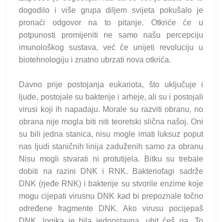
dogodilo i više grupa diljem svijeta pokušalo je
pronaći odgovor na to pitanje. Otkriće će u
potpunosti promijeniti ne samo našu percepciju
imunološkog sustava, već će unijeti revoluciju u
biotehnologiju i znatno ubrzati nova otkrića.
Davno prije postojanja eukariota, što uključuje i
ljude, postojale su bakterije i arheje, ali su i postojali
virusi koji ih napadaju. Morale su razviti obranu, no
obrana nije mogla biti niti teoretski slična našoj. Oni
su bili jedna stanica, nisu mogle imati luksuz poput
nas ljudi staničnih linija zaduženih samo za obranu
Nisu mogli stvarati ni protutijela. Bitku su trebale
dobiti na razini DNK i RNK. Bakteriofagi sadrže
DNK (rjeđe RNK) i bakterije su stvorile enzime koje
mogu cijepati virusnu DNK kad bi prepoznale točno
određene fragmente DNK. Ako virusu pocijepaš
DNK, logika je bila jednostavna, ubit ćeš ga. To