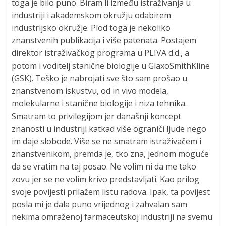
toga je bilo puno. Biram li između istraživanja u
industriji i akademskom okružju odabirem
industrijsko okružje. Plod toga je nekoliko
znanstvenih publikacija i više patenata. Postajem
direktor istraživačkog programa u PLIVA d.d., a
potom i voditelj stanične biologije u GlaxoSmithKline
(GSK). Teško je nabrojati sve što sam prošao u
znanstvenom iskustvu, od in vivo modela,
molekularne i stanične biologije i niza tehnika.
Smatram to privilegijom jer današnji koncept
znanosti u industriji katkad više ograniči ljude nego
im daje slobode. Više se ne smatram istraživačem i
znanstvenikom, premda je, tko zna, jednom moguće
da se vratim na taj posao. Ne volim ni da me tako
zovu jer se ne volim krivo predstavljati. Kao prilog
svoje povijesti prilažem listu radova. Ipak, ta povijest
posla mi je dala puno vrijednog i zahvalan sam
nekima omraženoj farmaceutskoj industriji na svemu