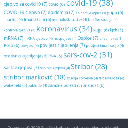
covid-19
(38)
cjepivo za covid19
(7)
covid
(6)
COVID-19 cjepivo
(7)
epidemija
(7)
gripa
(6)
epidemija ospica
(3)
Imunizacija
(6)
imunitet
(4)
imunološki sustav
(4)
kliničke studije
(4)
koronavirus
(34)
kuga
(6)
lijek
(5)
kontrola cjepiva
(4)
mRNA
(7)
Ospice
(7)
mRNA cjepivo
(4)
nuspojave
(4)
pneumokok
(3)
povijest cijepljenja
(7)
Polio
(6)
povijest
(4)
povijest imunizacije
(4)
sars-cov-2
(31)
protivnici cijepljenja
(6)
RNA
(5)
Stribor
(28)
sastav cjepiva
(7)
sastojci cjepiva
(4)
stribor marković
(18)
studija corvelva
(4)
tuberkuloza
(4)
znanost
(6)
wakefield
(5)
zarazne bolesti
(5)
zablude
(4)
Copyright © 2026
Sve što trebate znati o cijepljenju
. All rights