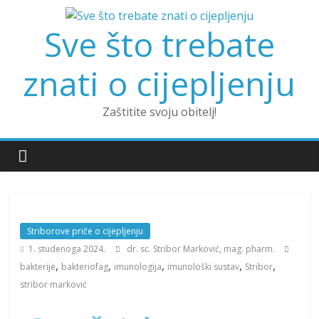
Sve što trebate
znati o cijepljenju
Zaštitite svoju obitelj!
Striborove priče o cijepljenju
1. studenoga 2024.
dr. sc. Stribor Marković, mag. pharm.
,
,
,
,
,
bakterije
bakteriofag
imunologija
imunološki sustav
Stribor
stribor marković