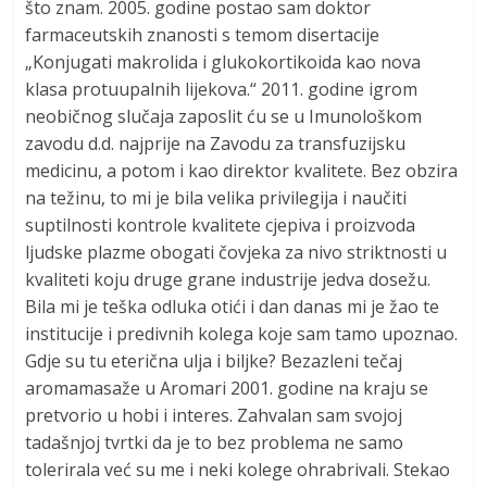
što znam. 2005. godine postao sam doktor
farmaceutskih znanosti s temom disertacije
„Konjugati makrolida i glukokortikoida kao nova
klasa protuupalnih lijekova.“ 2011. godine igrom
neobičnog slučaja zaposlit ću se u Imunološkom
zavodu d.d. najprije na Zavodu za transfuzijsku
medicinu, a potom i kao direktor kvalitete. Bez obzira
na težinu, to mi je bila velika privilegija i naučiti
suptilnosti kontrole kvalitete cjepiva i proizvoda
ljudske plazme obogati čovjeka za nivo striktnosti u
kvaliteti koju druge grane industrije jedva dosežu.
Bila mi je teška odluka otići i dan danas mi je žao te
institucije i predivnih kolega koje sam tamo upoznao.
Gdje su tu eterična ulja i biljke? Bezazleni tečaj
aromamasaže u Aromari 2001. godine na kraju se
pretvorio u hobi i interes. Zahvalan sam svojoj
tadašnjoj tvrtki da je to bez problema ne samo
tolerirala već su me i neki kolege ohrabrivali. Stekao