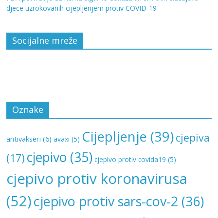
djece uzrokovanih cijepljenjem protiv COVID-19
Socijalne mreže
Oznake
Cijepljenje
(39)
cjepiva
antivakseri
(6)
avaxi
(5)
cjepivo
(35)
(17)
cjepivo protiv covida19
(5)
cjepivo protiv koronavirusa
(52)
cjepivo protiv sars-cov-2
(36)