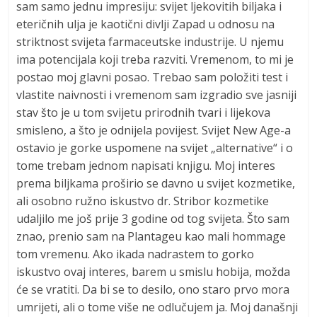
sam samo jednu impresiju: svijet ljekovitih biljaka i
eteričnih ulja je kaotični divlji Zapad u odnosu na
striktnost svijeta farmaceutske industrije. U njemu
ima potencijala koji treba razviti. Vremenom, to mi je
postao moj glavni posao. Trebao sam položiti test i
vlastite naivnosti i vremenom sam izgradio sve jasniji
stav što je u tom svijetu prirodnih tvari i lijekova
smisleno, a što je odnijela povijest. Svijet New Age-a
ostavio je gorke uspomene na svijet „alternative“ i o
tome trebam jednom napisati knjigu. Moj interes
prema biljkama proširio se davno u svijet kozmetike,
ali osobno ružno iskustvo dr. Stribor kozmetike
udaljilo me još prije 3 godine od tog svijeta. Što sam
znao, prenio sam na Plantageu kao mali hommage
tom vremenu. Ako ikada nadrastem to gorko
iskustvo ovaj interes, barem u smislu hobija, možda
će se vratiti. Da bi se to desilo, ono staro prvo mora
umrijeti, ali o tome više ne odlučujem ja. Moj današnji