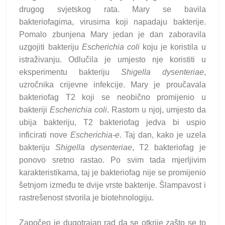
drugog svjetskog rata. Mary se bavila
bakteriofagima, virusima koji napadaju bakterije.
Pomalo zbunjena Mary jedan je dan zaboravila
uzgojiti bakteriju
Escherichia coli
koju je koristila u
istraživanju. Odlučila je umjesto nje koristiti u
eksperimentu bakteriju
Shigella dysenteriae
,
uzročnika crijevne infekcije. Mary je proučavala
bakteriofag T2 koji se neobično promijenio u
bakteriji
Escherichia coli
. Rastom u njoj, umjesto da
ubija bakteriju, T2 bakteriofag jedva bi uspio
inficirati nove
Escherichia-e
. Taj dan, kako je uzela
bakteriju
Shigella dysenteriae
, T2 bakteriofag je
ponovo sretno rastao. Po svim tada mjerljivim
karakteristikama, taj je bakteriofag nije se promijenio
šetnjom između te dvije vrste bakterije. Šlampavost i
rastrešenost stvorila je biotehnologiju.
Započeo je dugotrajan rad da se otkrije zašto se to