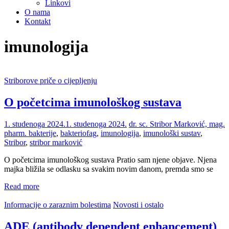
Linkovi
O nama
Kontakt
imunologija
Striborove priče o cijepljenju
O početcima imunološkog sustava
1. studenoga 2024.
1. studenoga 2024.
dr. sc. Stribor Marković, mag.
pharm.
bakterije
,
bakteriofag
,
imunologija
,
imunološki sustav
,
Stribor
,
stribor marković
O početcima imunološkog sustava Pratio sam njene objave. Njena
majka bližila se odlasku sa svakim novim danom, premda smo se
Read more
Informacije o zaraznim bolestima
Novosti i ostalo
ADE (antibody dependent enhancement)