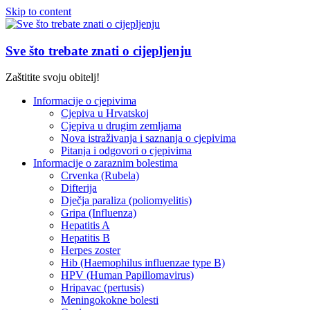
Skip to content
Sve što trebate znati o cijepljenju
Zaštitite svoju obitelj!
Informacije o cjepivima
Cjepiva u Hrvatskoj
Cjepiva u drugim zemljama
Nova istraživanja i saznanja o cjepivima
Pitanja i odgovori o cjepivima
Informacije o zaraznim bolestima
Crvenka (Rubela)
Difterija
Dječja paraliza (poliomyelitis)
Gripa (Influenza)
Hepatitis A
Hepatitis B
Herpes zoster
Hib (Haemophilus influenzae type B)
HPV (Human Papillomavirus)
Hripavac (pertusis)
Meningokokne bolesti