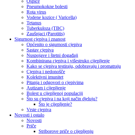
Ospice
Pneumokokne bolesti
Rota virus
Vodene kozice ( Varicella)
Tetanus
Tuberkuloza (TBC)
Zaušnjaci (Parotitis)
Sigurnost cjepiva i znanost
Općenito o sigurnosti cjepiva
Sastav cjepiva
Nuspojave i štetni događaji
Kombinirana cjepiva i višestruko cijepljenje
Kako se cjepiva testiraju, odobravaju i promatraju
Cjepiva i nedonošče
Kolektivni imunitet
Pitanja i odgovori o cjepivima
Autizam i cijepljenje
Bolest u cijepljenoj populaciji
Što su cjepiva i na koji način djeluju?
Što je cijepljenje?
Vrste cjepiva
Novosti i ostalo
Novosti
Priče
Striborove priče o cijepljenju