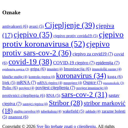
Oznake
Cijepljenje
(39)
cjepiva
antivakseri
(6)
avaxi
(5)
cjepivo
cjepivo
(35)
(17)
cjepivo protiv covida19
(5)
protiv koronavirusa
(52)
cjepivo
protiv sars-cov-2
(36)
cjepivo za covid19
(7)
covid
covid-19
(38)
COVID-19 cjepivo
(7)
epidemija
(7)
(6)
gripa
(6)
Imunizacija
(6)
imunitet
(4)
imunološki sustav
(4)
epidemija ospica
(3)
koronavirus
(34)
kuga
(6)
kliničke studije
(4)
kontrola cjepiva
(4)
mRNA
(7)
Ospice
(7)
lijek
(5)
mRNA cjepivo
(4)
nuspojave
(4)
pneumokok
(3)
povijest cijepljenja
(7)
Polio
(6)
povijest
(4)
povijest imunizacije
(4)
sars-cov-2
(31)
sastav
protivnici cijepljenja
(6)
RNA
(5)
Stribor
(28)
stribor marković
cjepiva
(7)
sastojci cjepiva
(4)
(18)
wakefield
(5)
zarazne bolesti
studija corvelva
(4)
tuberkuloza
(4)
zablude
(4)
znanost
(6)
(5)
Copyright © 2026
Sve što trebate znati o cijepljenju
. All rights