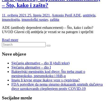
– Što, kako i zašto?
11. svibnja 2021.
25. lipnja 2021.
Antonio Periš
ADE
,
antitijela
,
imunologija
,
imunološki sustav
,
zaštita
ADE (antibody dependent enhancement) – Što, kako i zašto?
UVOD Glavni cilj antitijela je vezati se na patogen i spriječiti
Read more
Nove objave
Sjećanja alternative – dio II (duži tekst)
Sjećanja alternative – dio I
Bakterijski meningitis kod djece: Što treba znati o
meningokoku, pneumokoku i HiB-u
Imaju li krvne grupe ikakve veze s cjepivima?
FDA potvrđuje da nema sigurno dokazanih smrtnih slučajeva
djece uzrokovanih cijepljenjem protiv COVID-19
Socijalne mreže