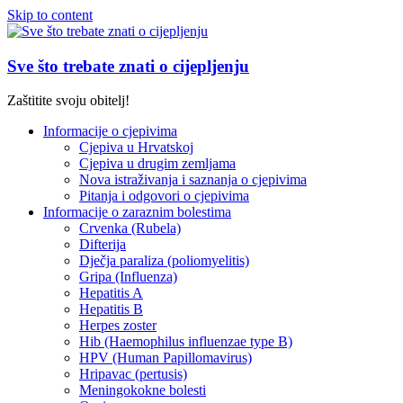
Skip to content
Sve što trebate znati o cijepljenju
Zaštitite svoju obitelj!
Informacije o cjepivima
Cjepiva u Hrvatskoj
Cjepiva u drugim zemljama
Nova istraživanja i saznanja o cjepivima
Pitanja i odgovori o cjepivima
Informacije o zaraznim bolestima
Crvenka (Rubela)
Difterija
Dječja paraliza (poliomyelitis)
Gripa (Influenza)
Hepatitis A
Hepatitis B
Herpes zoster
Hib (Haemophilus influenzae type B)
HPV (Human Papillomavirus)
Hripavac (pertusis)
Meningokokne bolesti