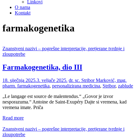
Linkovi
O nama
Kontakt
farmakogenetika
Znanstveni nazivi – pogrešne interpretacije, pretjerane tvrdnje i
zloupotrebe
Farmakogenetika, dio III
18. siječnja 2025.
3. veljače 2025.
dr. sc. Stribor Marković, mag.
pharm.
farmakogenetika
,
personalizirana medicina
,
Stribor
,
zablude
„Le langage est source de malentendus.“ „Govor je izvor
nesporazuma.“ Antoine de Saint-Exupéry Dajte si vremena, kad
vremena imate. Priča
Read more
Znanstveni nazivi – pogrešne interpretacije, pretjerane tvrdnje i
zloupotrebe