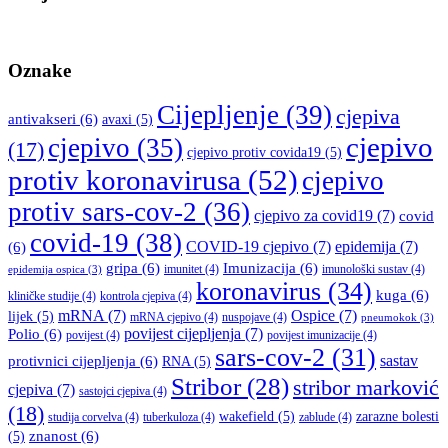
Oznake
Cijepljenje
(39)
cjepiva
antivakseri
(6)
avaxi
(5)
cjepivo
cjepivo
(35)
(17)
cjepivo protiv covida19
(5)
protiv koronavirusa
(52)
cjepivo
protiv sars-cov-2
(36)
cjepivo za covid19
(7)
covid
covid-19
(38)
COVID-19 cjepivo
(7)
epidemija
(7)
(6)
gripa
(6)
Imunizacija
(6)
imunitet
(4)
imunološki sustav
(4)
epidemija ospica
(3)
koronavirus
(34)
kuga
(6)
kliničke studije
(4)
kontrola cjepiva
(4)
mRNA
(7)
Ospice
(7)
lijek
(5)
mRNA cjepivo
(4)
nuspojave
(4)
pneumokok
(3)
povijest cijepljenja
(7)
Polio
(6)
povijest
(4)
povijest imunizacije
(4)
sars-cov-2
(31)
sastav
protivnici cijepljenja
(6)
RNA
(5)
Stribor
(28)
stribor marković
cjepiva
(7)
sastojci cjepiva
(4)
(18)
wakefield
(5)
zarazne bolesti
studija corvelva
(4)
tuberkuloza
(4)
zablude
(4)
znanost
(6)
(5)