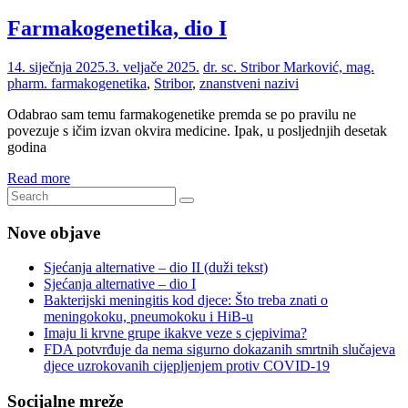
Farmakogenetika, dio I
14. siječnja 2025.
3. veljače 2025.
dr. sc. Stribor Marković, mag.
pharm.
farmakogenetika
,
Stribor
,
znanstveni nazivi
Odabrao sam temu farmakogenetike premda se po pravilu ne
povezuje s ičim izvan okvira medicine. Ipak, u posljednjih desetak
godina
Read more
Nove objave
Sjećanja alternative – dio II (duži tekst)
Sjećanja alternative – dio I
Bakterijski meningitis kod djece: Što treba znati o
meningokoku, pneumokoku i HiB-u
Imaju li krvne grupe ikakve veze s cjepivima?
FDA potvrđuje da nema sigurno dokazanih smrtnih slučajeva
djece uzrokovanih cijepljenjem protiv COVID-19
Socijalne mreže