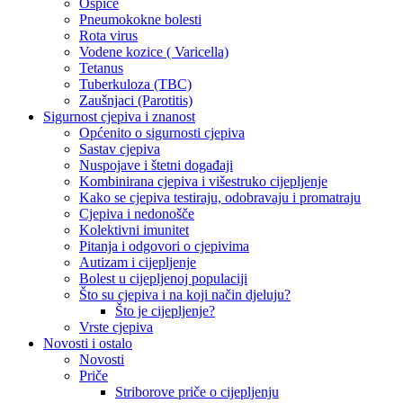
Ospice
Pneumokokne bolesti
Rota virus
Vodene kozice ( Varicella)
Tetanus
Tuberkuloza (TBC)
Zaušnjaci (Parotitis)
Sigurnost cjepiva i znanost
Općenito o sigurnosti cjepiva
Sastav cjepiva
Nuspojave i štetni događaji
Kombinirana cjepiva i višestruko cijepljenje
Kako se cjepiva testiraju, odobravaju i promatraju
Cjepiva i nedonošče
Kolektivni imunitet
Pitanja i odgovori o cjepivima
Autizam i cijepljenje
Bolest u cijepljenoj populaciji
Što su cjepiva i na koji način djeluju?
Što je cijepljenje?
Vrste cjepiva
Novosti i ostalo
Novosti
Priče
Striborove priče o cijepljenju