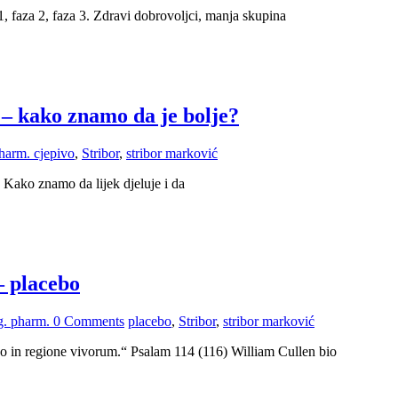
, faza 2, faza 3. Zdravi dobrovoljci, manja skupina
 – kako znamo da je bolje?
pharm.
cjepivo
,
Stribor
,
stribor marković
 Kako znamo da lijek djeluje i da
– placebo
ag. pharm.
0 Comments
placebo
,
Stribor
,
stribor marković
o in regione vivorum.“ Psalam 114 (116) William Cullen bio