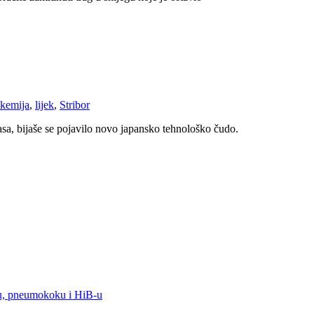
kemija
,
lijek
,
Stribor
ijasa, bijaše se pojavilo novo japansko tehnološko čudo.
oku, pneumokoku i HiB-u