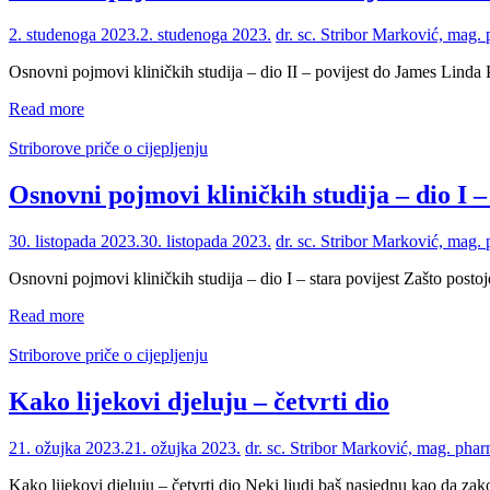
2. studenoga 2023.
2. studenoga 2023.
dr. sc. Stribor Marković, mag.
Osnovni pojmovi kliničkih studija – dio II – povijest do James Linda
Read more
Striborove priče o cijepljenju
Osnovni pojmovi kliničkih studija – dio I –
30. listopada 2023.
30. listopada 2023.
dr. sc. Stribor Marković, mag.
Osnovni pojmovi kliničkih studija – dio I – stara povijest Zašto post
Read more
Striborove priče o cijepljenju
Kako lijekovi djeluju – četvrti dio
21. ožujka 2023.
21. ožujka 2023.
dr. sc. Stribor Marković, mag. pha
Kako lijekovi djeluju – četvrti dio Neki ljudi baš nasjednu kao da zako