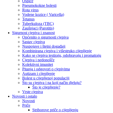
Ospice
Pneumokokne bolesti
Rota virus
Vodene kozice ( Varicella)
Tetanus
Tuberkuloza (TBC)
Zaušnjaci (Parotitis)
Sigurnost cjepiva i znanost
Općenito o sigurnosti cjepiva
Sastav cjepiva
Nuspojave i štetni događaji
Kombinirana cjepiva i višestruko cijepljenje
Kako se cjepiva testiraju, odobravaju i promatraju
Cjepiva i nedonošče
Kolektivni imunitet
Pitanja i odgovori o cjepivima
Autizam i cijepljenje
Bolest u cijepljenoj populaciji
Što su cjepiva i na koji način djeluju?
Što je cijepljenje?
Vrste cjepiva
Novosti i ostalo
Novosti
Priče
Striborove priče o cijepljenju