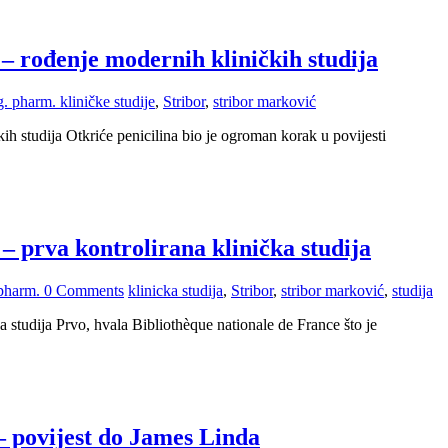
 – rođenje modernih kliničkih studija
ag. pharm.
kliničke studije
,
Stribor
,
stribor marković
ih studija Otkriće penicilina bio je ogroman korak u povijesti
 – prva kontrolirana klinička studija
 pharm.
0 Comments
klinicka studija
,
Stribor
,
stribor marković
,
studija
a studija Prvo, hvala Bibliothèque nationale de France što je
 – povijest do James Linda