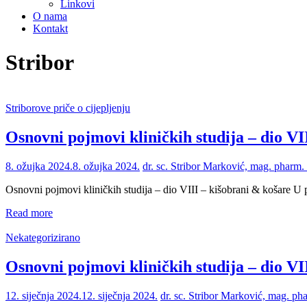
Linkovi
O nama
Kontakt
Stribor
Striborove priče o cijepljenju
Osnovni pojmovi kliničkih studija – dio VI
8. ožujka 2024.
8. ožujka 2024.
dr. sc. Stribor Marković, mag. pharm.
Osnovni pojmovi kliničkih studija – dio VIII – kišobrani & košare U
Read more
Nekategorizirano
Osnovni pojmovi kliničkih studija – dio VI
12. siječnja 2024.
12. siječnja 2024.
dr. sc. Stribor Marković, mag. p