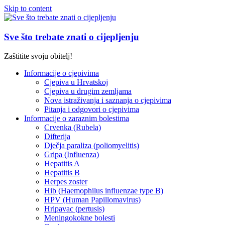
Skip to content
Sve što trebate znati o cijepljenju
Zaštitite svoju obitelj!
Informacije o cjepivima
Cjepiva u Hrvatskoj
Cjepiva u drugim zemljama
Nova istraživanja i saznanja o cjepivima
Pitanja i odgovori o cjepivima
Informacije o zaraznim bolestima
Crvenka (Rubela)
Difterija
Dječja paraliza (poliomyelitis)
Gripa (Influenza)
Hepatitis A
Hepatitis B
Herpes zoster
Hib (Haemophilus influenzae type B)
HPV (Human Papillomavirus)
Hripavac (pertusis)
Meningokokne bolesti