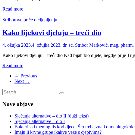
Read more
Striborove priče o cijepljenju
Kako lijekovi djeluju – treći dio
4. ožujka 2023.
4. ožujka 2023.
dr. sc. Stribor Marković, mag. pharm.
Kako lijekovi djeluju – treći dio Kad bijah bio dijete, negdje prije Tr
Read more
← Previous
Next →
Nove objave
Sjećanja alternative – dio II (duži tekst)
Sjećanja alternative – dio I
Bakterijski meningitis kod djece: Što treba znati o meningok
Imaju li krvne grupe ikakve veze s cjepivima?