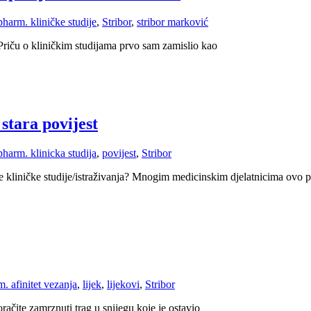
 pharm.
kliničke studije
,
Stribor
,
stribor marković
 Priču o kliničkim studijama prvo sam zamislio kao
 stara povijest
 pharm.
klinicka studija
,
povijest
,
Stribor
oje kliničke studije/istraživanja? Mnogim medicinskim djelatnicima ovo 
rm.
afinitet vezanja
,
lijek
,
lijekovi
,
Stribor
račite zamrznuti trag u snijegu koje je ostavio