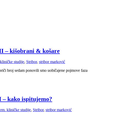
II – kišobrani & košare
kliničke studije
,
Stribor
,
stribor marković
 priči broj sedam ponovili smo uobičajene pojmove faza
I – kako ispitujemo?
harm.
kliničke studije
,
Stribor
,
stribor marković